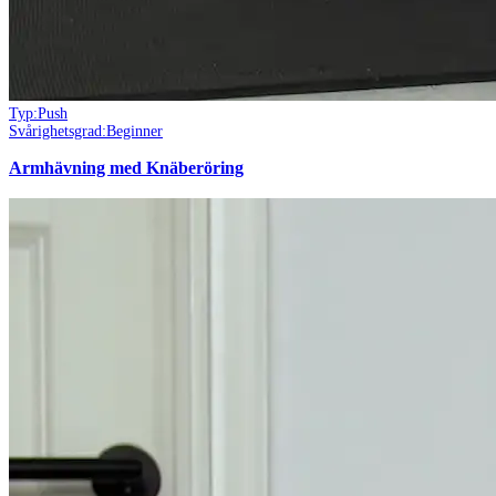
Typ:
Push
Svårighetsgrad:
Beginner
Armhävning med Knäberöring