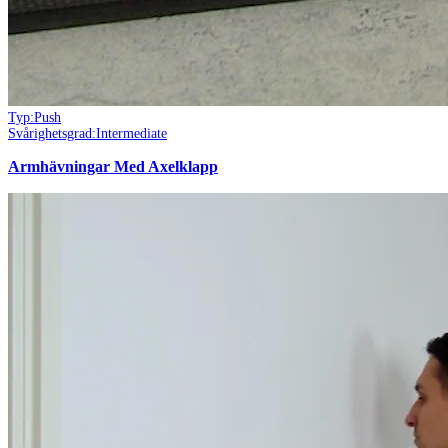
Typ:
Push
Svårighetsgrad:
Intermediate
Armhävningar Med Axelklapp