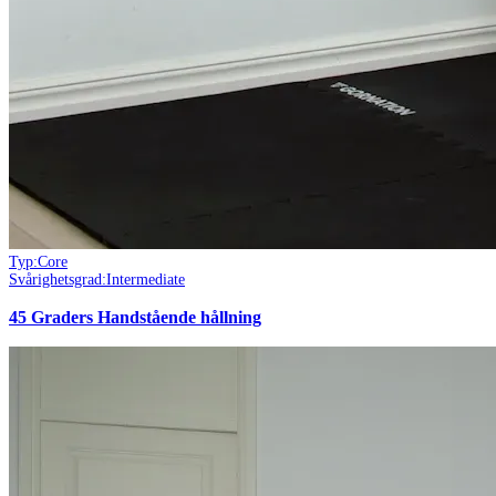
Typ:
Core
Svårighetsgrad:
Intermediate
45 Graders Handstående hållning