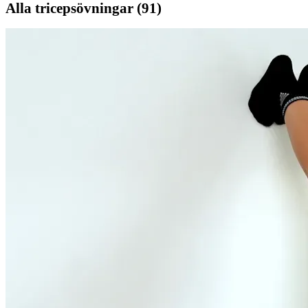
Alla
tricepsövningar
(
91
)