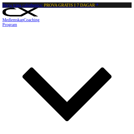
Börja träna calisthenics:
PROVA GRATIS I 7 DAGAR
Medlemskap
Coaching
Program