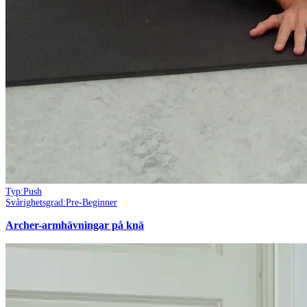
Typ:
Push
Svårighetsgrad:
Pre-Beginner
Archer-armhävningar på knä