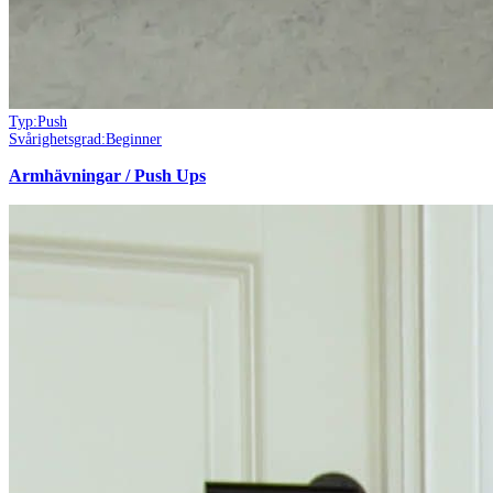
Typ:
Push
Svårighetsgrad:
Beginner
Armhävningar / Push Ups