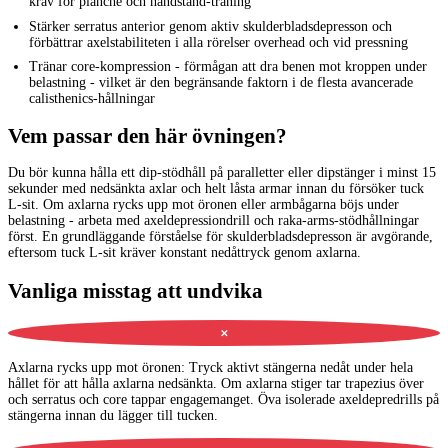
krav för planche och handstand-träning
Stärker serratus anterior genom aktiv skulderbladsdepresson och
förbättrar axelstabiliteten i alla rörelser overhead och vid pressning
Tränar core-kompression - förmågan att dra benen mot kroppen under
belastning - vilket är den begränsande faktorn i de flesta avancerade
calisthenics-hållningar
Vem passar den här övningen?
Du bör kunna hålla ett dip-stödhåll på paralletter eller dipstänger i minst 15
sekunder med nedsänkta axlar och helt låsta armar innan du försöker tuck
L-sit. Om axlarna rycks upp mot öronen eller armbågarna böjs under
belastning - arbeta med axeldepressiondrill och raka-arms-stödhållningar
först. En grundläggande förståelse för skulderbladsdepresson är avgörande,
eftersom tuck L-sit kräver konstant nedåttryck genom axlarna.
Vanliga misstag att undvika
✕
Axlarna rycks upp mot öronen
:
Tryck aktivt stängerna nedåt under hela
hållet för att hålla axlarna nedsänkta. Om axlarna stiger tar trapezius över
och serratus och core tappar engagemanget. Öva isolerade axeldepredrills på
stängerna innan du lägger till tucken.