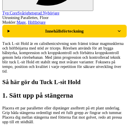
Typ:
Core
Svårighetsgrad:
Nybörjare
Utrustning:
Parallettes, Floor
Muskler:
Mage
,
Höftböjare
Innehållsförteckning
Tuck L-sit Hold är en calisthenicsövning som främst tränar magmusklerna
och höftböjarna med stöd av triceps. Rörelsen används för att bygga
bålstyrka, kompression och kroppskontroll och förbättra kroppskontroll
genom hela rörelsebanan. Med jämn progression och kontrollerad teknik
blir tuck L-sit Hold ett stabilt steg mot svårare varianter. Fokusera på
tempo, position och kvalitet i varje repetition för säkrare utveckling över
tid.
Så här gör du Tuck L-sit Hold
1
.
Sätt upp på stängerna
Placera ett par paralletter eller dipstänger axelbrett på ett plant underlag.
Grip båda stängerna ordentligt med ett fullt grepp av fingrar och tummar.
Placera dig mellan stängerna med fötterna flat mot golvet, redo att pressa
upp till ett stödhåll.