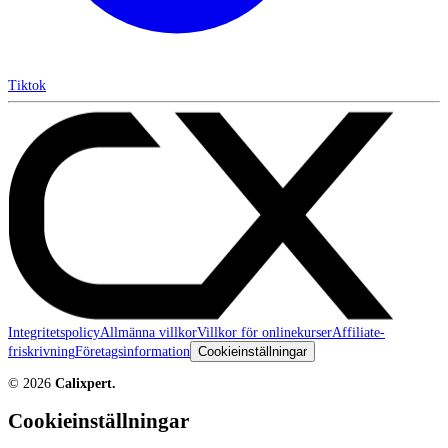
Tiktok
Integritetspolicy
Allmänna villkor
Villkor för onlinekurser
Affiliate-
friskrivning
Företagsinformation
Cookieinställningar
©
2026
Calixpert.
Cookieinställningar