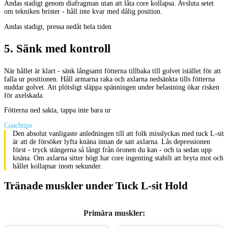
Andas stadigt genom diafragman utan att låta core kollapsa. Avsluta setet
om tekniken brister - håll inte kvar med dålig position.
Andas stadigt, pressa nedåt hela tiden
5
.
Sänk med kontroll
När hållet är klart - sänk långsamt fötterna tillbaka till golvet istället för att
falla ur positionen. Håll armarna raka och axlarna nedsänkta tills fötterna
nuddar golvet. Att plötsligt släppa spänningen under belastning ökar risken
för axelskada.
Fötterna ned sakta, tappa inte bara ur
Coachtips
Den absolut vanligaste anledningen till att folk misslyckas med tuck L-sit
är att de försöker lyfta knäna innan de satt axlarna. Lås depressionen
först - tryck stängerna så långt från öronen du kan - och ta sedan upp
knäna. Om axlarna sitter högt har core ingenting stabilt att bryta mot och
hållet kollapsar inom sekunder.
Tränade muskler under Tuck L-sit Hold
Primära muskler
: