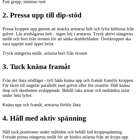
Fast grepp, tummar runt
2
.
Pressa upp till dip-stöd
Pressa kroppen upp genom att sträcka armarna helt och lyfta höfterna från
golvet. Lås armbågarna helt - ingen böj i armarna. Tryck aktivt stängerna
nedåt och bort från öronen för att sänka skulderbladen. Överkroppen ska
vara upprätt med öppet bröst.
Tryck stängerna nedåt, axlarna bort från öronen
3
.
Tuck knäna framåt
Från det låsta stödläget - lyft båda knäna upp och framåt framför kroppen.
För låren till ungefär parallellt med golvet eller lite ovanför. Håll knäna
ihop och skenbenen avslappnade. Behåll raka armar och nedsänkta axlar
under hela lyftet.
Knäna upp och framåt, armarna förblir låsta
4
.
Håll med aktiv spänning
Håll tuck-positionen under måltiden och behåll full kroppsspänning.
Fortsätt pressa stängerna nedåt för att hindra axlarna från att krypa upp.