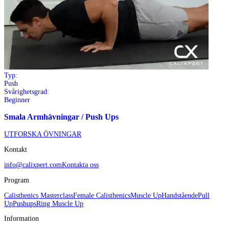
Typ:
Push
Svårighetsgrad:
Beginner
Smala Armhävningar / Push Ups
UTFORSKA ÖVNINGAR
Kontakt
info@calixpert.com
Kontakta oss
Program
Calisthenics Masterclass
Female Calisthenics
Muscle Up
Handstående
Pull
Up
Pushups
Ring Muscle Up
Information