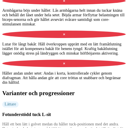
✕
Armbågarna böjs under hållet
:
Lås armbågarna helt innan du tuckar knäna
och behåll det låset under hela setet. Böjda armar förflyttar belastningen till
biceps-senorna och gör hållet avsevärt svårare samtidigt som core-
stimulansen minskar.
✕
Lutar för långt bakåt
:
Håll överkroppen upprätt med en lätt framåtlutning
istället för att kompensera bakåt för benens tyngd. Kraftig bakåtlutning
lägger onödig stress på ländryggen och minskar höftböjarens aktivering.
✕
Håller andan under setet
:
Andas i korta, kontrollerade cykler genom
diafragman. Att hålla andan gör att core tröttas ut snabbare och begränsar
din hålltid.
Varianter och progressioner
Lättare
Fotunderstödd tuck L-sit
Håll ett ben lätt i golvet medan du håller tuck-positionen med det andra.