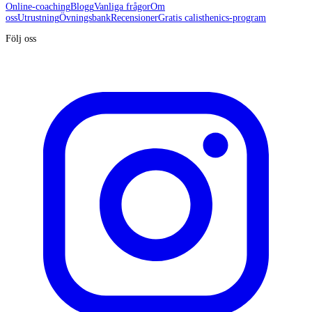
Online-coaching
Blogg
Vanliga frågor
Om
oss
Utrustning
Övningsbank
Recensioner
Gratis calisthenics-program
Följ oss