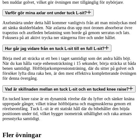
ben nuddar golvet, vilket gör övningen mer tillgänglig för nybörjare.
Varför gör mina axlar ont under tuck L-sit?
Axelsmärta under detta håll kommer vanligtvis från att man misslyckas med
att sänka skulderbladen. När axlarna dras upp mot öronen absorberar övre
trapezius och axelleden belastning som borde gå genom serratus och lats.
Fokusera på att aktivt trycka ner stängerna före och under hållet.
Hur går jag vidare från en tuck L-sit till en full L-sit?
Börja med att sträcka ut ett ben i taget samtidigt som det andra hålls böjt.
När du kan hålla varje enbenssträckning i 15 sekunder, börja sträcka ut båda
benen samtidigt. Höftböjarkompressionsträning, där du sitter på golvet och
försöker lyfta dina raka ben, är den mest effektiva kompletterande övningen
för denna övergång.
Vad är skillnaden mellan en tuck L-sit och en tucked knee raise?
En tucked knee raise är en dynamisk rörelse där du lyfter och sänker knäna
upprepade gånger, vilket tränar höftböjarna och magmusklerna genom ett
rörelseomfång. Tuck L-sit är ett statiskt håll där du bibehåller den böjda
positionen under tid, vilket bygger isometrisk uthållighet och raka armars
pressstyrka samtidigt.
Fler övningar