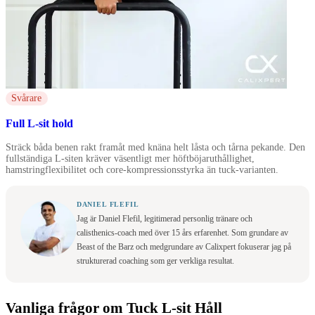
Svårare
Full L-sit hold
Sträck båda benen rakt framåt med knäna helt låsta och tårna pekande. Den
fullständiga L-siten kräver väsentligt mer höftböjaruthållighet,
hamstringflexibilitet och core-kompressionsstyrka än tuck-varianten.
DANIEL FLEFIL
Jag är Daniel Flefil, legitimerad personlig tränare och
calisthenics-coach med över 15 års erfarenhet. Som grundare av
Beast of the Barz och medgrundare av Calixpert fokuserar jag på
strukturerad coaching som ger verkliga resultat.
Vanliga frågor om Tuck L-sit Håll