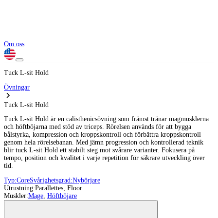
Om oss
Tuck L-sit Hold
Övningar
Tuck L-sit Hold
Tuck L-sit Hold är en calisthenicsövning som främst tränar magmusklerna
och höftböjarna med stöd av triceps. Rörelsen används för att bygga
bålstyrka, kompression och kroppskontroll och förbättra kroppskontroll
genom hela rörelsebanan. Med jämn progression och kontrollerad teknik
blir tuck L-sit Hold ett stabilt steg mot svårare varianter. Fokusera på
tempo, position och kvalitet i varje repetition för säkrare utveckling över
tid.
Typ:
Core
Svårighetsgrad:
Nybörjare
Utrustning:
Parallettes, Floor
Muskler:
Mage
,
Höftböjare