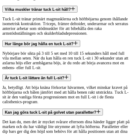
Vilka muskler tränar tuck L-sit håll?
Tuck L-sit tränar primärt magmusklerna och höftböjarna genom ihållande
isometrisk kontraktion. Triceps, främre deltoider, underarmar och serratus
anterior arbetar som stödmuskler för att bibehålla den raka
armstödsställningen och skulderbladsdepressionen.
Hur länge bör jag hålla en tuck L-sit?
Nybörjare bör sikta på 3 till 5 set med 10 till 15 sekunders håll med full
vila mellan seten. När du kan hålla en ren tuck L-sit i 30 sekunder utan att
axlarna höjs eller armbågarna böjs, är du redo att börja avancera mot en
enbens- eller full L-sit.
Är tuck L-sit lättare än full L-sit?
Ja, betydligt. Att böja knäna förkortar hävarmen, vilket minskar kravet på
höftböjarna och bålen jämfört med att hålla benen rakt utsträckta. Tuck L-
sit är den vanliga första progressionen mot en full L-sit i de flesta
calisthenics-program.
Kan jag göra tuck L-sit på golvet utan paralletter?
Det kan du, men det är mycket svårare eftersom dina händer ligger platt på
marken och du har väldigt lite utrymme att lyfta höfterna. Paralletter eller
dip bars ger dig den höjd som behövs för att hålla positionen utan att dina