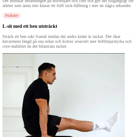
Det minskar belastningen på höftböjare och core och gör det tillgängligt för
atleter som ännu inte klarar ett fullt tuck-hållning i mer än några sekunder.
Svårare
L-sit med ett ben utsträckt
Sträck ett ben rakt framåt medan det andra knäet är tuckat. Det ökar
hävarmens längd på ena sidan och kräver avsevärt mer höftböjarstyrka och
core-stabilitet än det bilaterala tucket.