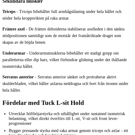
Sekundära muskler
Triceps
-
Triceps bibehåller full armbågslåsning under hela hållet och
stöder hela kroppsvikten på raka armar.
Främre axel
-
De främre deltoiderna stabiliserar axelleden i den sänkta
stödpositionen samtidigt som de motstår det framåtriktade draget som
skapas av de böjda benen.
Underarmar
-
Underarmsmusklerna bibehåller ett stadigt grepp om
paralletterna eller dip bars, vilket förhindrar glidning under det ihållande
isometriska hållet.
Serratus anterior
-
Serratus anterior sänker och protraherar aktivt
skulderbladen, vilket håller axlarna neddragna och bort från öronen under
hela hållet.
Fördelar med Tuck L-sit Hold
Utvecklar höftböjarstyrka och uthållighet under sustained isometrisk
belastning, vilket direkt överförs till L-sit, V-sit och front lever-
progressioner
Bygger pressande styrka med raka armar genom triceps och axlar - ett