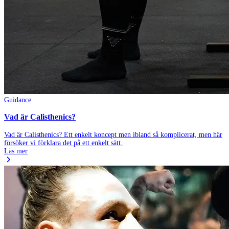
Guidance
Vad är Calisthenics?
Vad är Calisthenics? Ett enkelt koncept men ibland så komplicerat, men här
försöker vi förklara det på ett enkelt sätt.
Läs mer