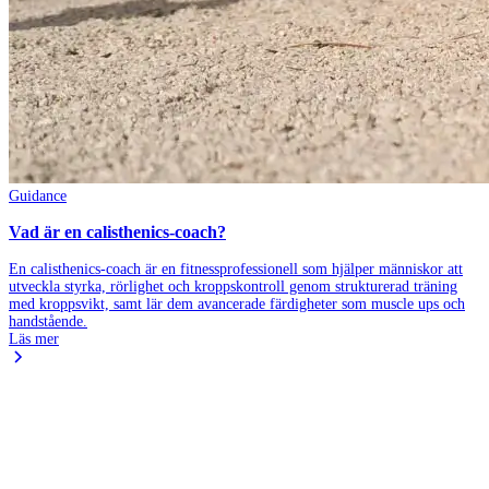
Guidance
Vad är en calisthenics-coach?
En calisthenics-coach är en fitnessprofessionell som hjälper människor att
utveckla styrka, rörlighet och kroppskontroll genom strukturerad träning
med kroppsvikt, samt lär dem avancerade färdigheter som muscle ups och
handstående.
Läs mer