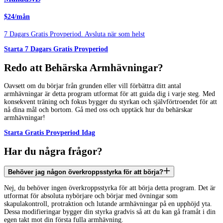
$24/mån
7 Dagars Gratis Provperiod. Avsluta när som helst
Starta 7 Dagars Gratis Provperiod
Redo att Behärska Armhävningar?
Oavsett om du börjar från grunden eller vill förbättra ditt antal
armhävningar är detta program utformat för att guida dig i varje steg. Med
konsekvent träning och fokus bygger du styrkan och självförtroendet för att
nå dina mål och bortom. Gå med oss och upptäck hur du behärskar
armhävningar!
Starta Gratis Provperiod Idag
Har du några frågor?
Behöver jag någon överkroppsstyrka för att börja?
Nej, du behöver ingen överkroppsstyrka för att börja detta program. Det är
utformat för absoluta nybörjare och börjar med övningar som
skapulakontroll, protraktion och lutande armhävningar på en upphöjd yta.
Dessa modifieringar bygger din styrka gradvis så att du kan gå framåt i din
egen takt mot din första fulla armhävning.