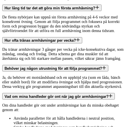
Hur lång tid tar det att göra min första armhävning?
De flesta nybörjare kan uppnå sin första armhävning på 4-6 veckor med
konsekvent övning. Genom att följa programmet och fokusera på korrekt
form och progression bygger du den nödvändiga styrkan och
självförtroendet för att utföra en full armhävning inom denna tidsram.
Hur ofta tränas armhävningar per vecka?
Du tränar armhävningar 3 gånger per vecka på icke-konsekutiva dagar, som
måndag, onsdag och fredag. Detta schema ger dina muskler tid att
återhämta sig och bli starkare mellan passen, vilket säkrar jämn framgång.
Behöver jag någon utrustning för att följa programmet?
Ja, du behöver ett motståndsband och en upphöjd yta (som en låda, bänch
eller stabilt bord) för att modifiera övningar och hjälpa med progressionen.
Dessa verktyg gör programmet anpassningsbart till din aktuella styrkenivå.
Vad om mina handleder gör ont när jag gör armhävningar?
Om dina handleder gör ont under armhävningar kan du minska obehaget
genom att:
Använda paralletter för att hålla handlederna i neutral position,
vilket minskar belastningen.