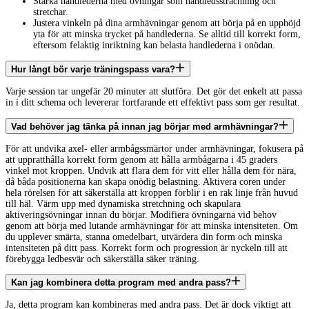
Stärka handlederna med övningar som handledssträchning och
stretchar.
Justera vinkeln på dina armhävningar genom att börja på en upphöjd
yta för att minska trycket på handlederna. Se alltid till korrekt form,
eftersom felaktig inriktning kan belasta handlederna i onödan.
Hur långt bör varje träningspass vara?
Varje session tar ungefär 20 minuter att slutföra. Det gör det enkelt att passa
in i ditt schema och levererar fortfarande ett effektivt pass som ger resultat.
Vad behöver jag tänka på innan jag börjar med armhävningar?
För att undvika axel- eller armbågssmärtor under armhävningar, fokusera på
att uppratthålla korrekt form genom att hålla armbågarna i 45 graders
vinkel mot kroppen. Undvik att flara dem för vitt eller hålla dem för nära,
då båda positionerna kan skapa onödig belastning. Aktivera coren under
hela rörelsen för att säkerställa att kroppen förblir i en rak linje från huvud
till häl. Värm upp med dynamiska stretchning och skapulara
aktiveringsövningar innan du börjar. Modifiera övningarna vid behov
genom att börja med lutande armhävningar för att minska intensiteten. Om
du upplever smärta, stanna omedelbart, utvärdera din form och minska
intensiteten på ditt pass. Korrekt form och progression är nyckeln till att
förebygga ledbesvär och säkerställa säker träning.
Kan jag kombinera detta program med andra pass?
Ja, detta program kan kombineras med andra pass. Det är dock viktigt att