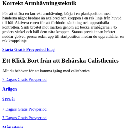
Korrekt Armhävningsteknik
För att utföra en korrekt armhävning, börja i en plankposition med
händerna något bredare än axelbred och kroppen i en rak linje från huvud
till häl. Aktivera coren för att förhindra sänkning och uppratthålla
kontrollen. Sänk bröstet mot marken genom att böcka armbågarna i 45
graders vinkel och håll dem nära kroppen. Stanna precis innan bröstet
nuddar golvet, pressa sedan upp till startposition medan du uppratthåller en
rak kroppslinje.
Starta Gratis Provperiod Idag
Ett Klick Bort från att Behärska Calisthenics
Allt du behöver för att komma igång med calisthenics
7 Dagars Gratis Provperiod
Årligen
$199/år
7 Dagars Gratis Provperiod
7 Dagars Gratis Provperiod
Månadsvis