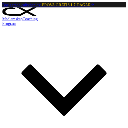
Börja träna calisthenics:
PROVA GRATIS I 7 DAGAR
Medlemskap
Coaching
Program