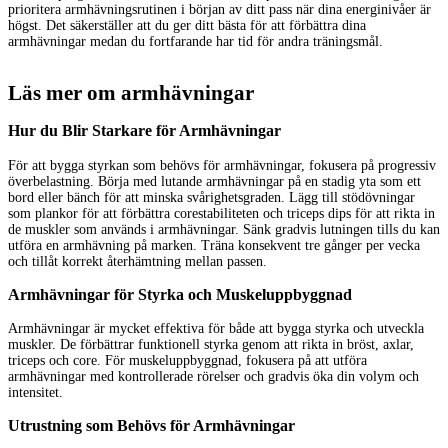
prioritera armhävningsrutinen i början av ditt pass när dina energinivåer är
högst. Det säkerställer att du ger ditt bästa för att förbättra dina
armhävningar medan du fortfarande har tid för andra träningsmål.
Läs mer om armhävningar
Hur du Blir Starkare för Armhävningar
För att bygga styrkan som behövs för armhävningar, fokusera på progressiv
överbelastning. Börja med lutande armhävningar på en stadig yta som ett
bord eller bänch för att minska svårighetsgraden. Lägg till stödövningar
som plankor för att förbättra corestabiliteten och triceps dips för att rikta in
de muskler som används i armhävningar. Sänk gradvis lutningen tills du kan
utföra en armhävning på marken. Träna konsekvent tre gånger per vecka
och tillåt korrekt återhämtning mellan passen.
Armhävningar för Styrka och Muskeluppbyggnad
Armhävningar är mycket effektiva för både att bygga styrka och utveckla
muskler. De förbättrar funktionell styrka genom att rikta in bröst, axlar,
triceps och core. För muskeluppbyggnad, fokusera på att utföra
armhävningar med kontrollerade rörelser och gradvis öka din volym och
intensitet.
Utrustning som Behövs för Armhävningar