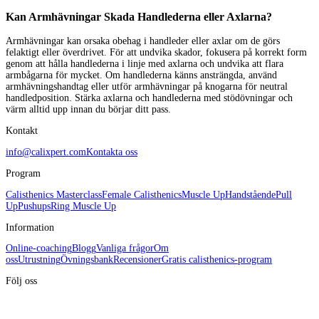
Kan Armhävningar Skada Handlederna eller Axlarna?
Armhävningar kan orsaka obehag i handleder eller axlar om de görs
felaktigt eller överdrivet. För att undvika skador, fokusera på korrekt form
genom att hålla handlederna i linje med axlarna och undvika att flara
armbågarna för mycket. Om handlederna känns ansträngda, använd
armhävningshandtag eller utför armhävningar på knogarna för neutral
handledposition. Stärka axlarna och handlederna med stödövningar och
värm alltid upp innan du börjar ditt pass.
Kontakt
info@calixpert.com
Kontakta oss
Program
Calisthenics Masterclass
Female Calisthenics
Muscle Up
Handstående
Pull
Up
Pushups
Ring Muscle Up
Information
Online-coaching
Blogg
Vanliga frågor
Om
oss
Utrustning
Övningsbank
Recensioner
Gratis calisthenics-program
Följ oss