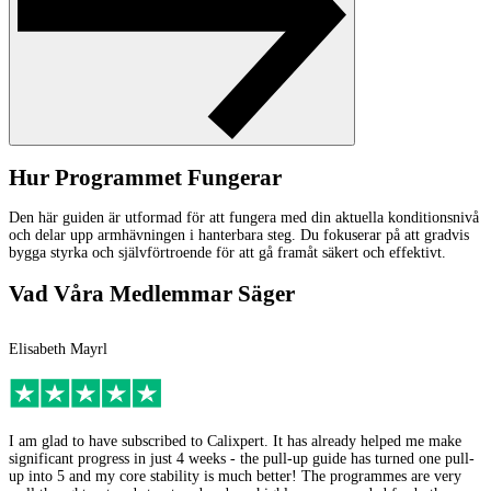
Hur Programmet Fungerar
Den här guiden är utformad för att fungera med din aktuella konditionsnivå
och delar upp armhävningen i hanterbara steg. Du fokuserar på att gradvis
bygga styrka och självförtroende för att gå framåt säkert och effektivt.
Vad Våra Medlemmar Säger
Elisabeth Mayrl
L
I am glad to have subscribed to Calixpert. It has already helped me make
I
significant progress in just 4 weeks - the pull-up guide has turned one pull-
s
up into 5 and my core stability is much better! The programmes are very
s