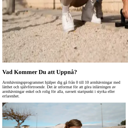
Vad Kommer Du att Uppnå?
Armhävningsprogrammet hjälper dig gå från 0 till 10 armhävningar med
lätthet och självförtroende. Det är utformat för att göra inlärningen av
armhävningar enkel och rolig för alla, oavsett startpunkt i styrka eller
erfarenhet.
Din Första Armhävning
Ö
Learn more