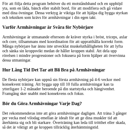
För att följa detta program behöver du ett motståndsband och en upphöjd
yta, som en låda, bänch eller stabilt bord, för att modifiera och gå vidare
med dina övningar. Dessa verktyg är viktiga för att hjälpa dig bygga styrkan
och tekniken som krävs för armhävningar i din egen takt.
Varför Armhävningar är Svåra för Nybörjare
Armhävningar är utmanande eftersom de kräver styrka i bröst, triceps, axlar
och core, tillsammans med koordination för att uppratthålla korrekt form.
Många nybörjare har ännu inte utvecklat muskeluthålligheten för att lyfta
och sänka sin kroppsvikt medan de håller kroppen stabil. Att dela upp
rörelsen i mindre progressioner och fokusera på form hjälper att övervinna
dessa utmaningar.
Hur Lång Tid Det Tar att Bli Bra på Armhävningar
De flesta nybörjare kan uppnå sin första armhävning på 4-6 veckor med
konsekvent träning. Att bygga upp till 10 fulla armhävningar kan ta
ytterligare 1-2 månader beroende på din startstyrka och hängivenhet.
Framgång sker snabbt med konsekvens och fokus.
Bör du Göra Armhävningar Varje Dag?
Det rekommenderas inte att göra armhävningar dagligen. Att träna 3 gånger
per vecka med vilodag emellan är idealt för att ge dina muskler tid att
återhämta sig och bli starkare. Överträning kan leda till trötthet eller skada,
så det är viktigt att ge kroppen tillräcklig återhämtningstid.