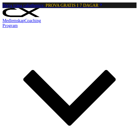
Börja träna calisthenics:
PROVA GRATIS I 7 DAGAR
Medlemskap
Coaching
Program