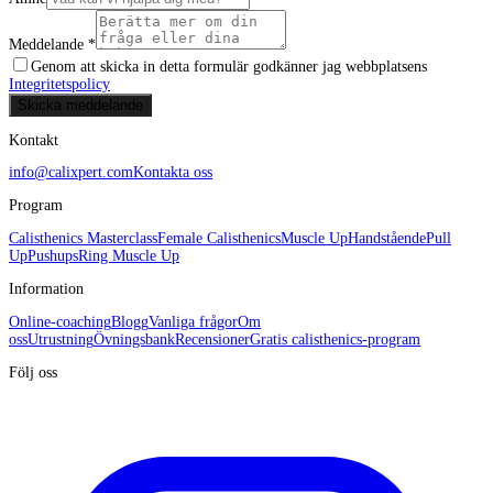
Meddelande *
Genom att skicka in detta formulär godkänner jag webbplatsens
Integritetspolicy
Skicka meddelande
Kontakt
info@calixpert.com
Kontakta oss
Program
Calisthenics Masterclass
Female Calisthenics
Muscle Up
Handstående
Pull
Up
Pushups
Ring Muscle Up
Information
Online-coaching
Blogg
Vanliga frågor
Om
oss
Utrustning
Övningsbank
Recensioner
Gratis calisthenics-program
Följ oss