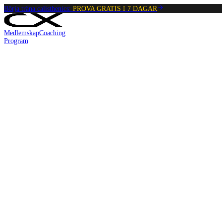
Börja träna calisthenics:
PROVA GRATIS I 7 DAGAR
Medlemskap
Coaching
Program