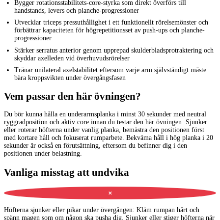
Bygger rotationsstabilitets-core-styrka som direkt överförs till
handstands, levers och planche-progressioner
Utvecklar triceps pressuthållighet i ett funktionellt rörelsemönster och
förbättrar kapaciteten för högrepetitionsset av push-ups och planche-
progressioner
Stärker serratus anterior genom upprepad skulderbladsprotraktering och
skyddar axelleden vid överhuvudsrörelser
Tränar unilateral axelstabilitet eftersom varje arm självständigt måste
bära kroppsvikten under övergångsfasen
Vem passar den här övningen?
Du bör kunna hålla en underarmsplanka i minst 30 sekunder med neutral
ryggradposition och aktiv core innan du testar den här övningen. Sjunker
eller roterar höfterna under vanlig planka, bemästra den positionen först
med kortare håll och fokuserat rumparbete. Bekväma håll i hög planka i 20
sekunder är också en förutsättning, eftersom du befinner dig i den
positionen under belastning.
Vanliga misstag att undvika
✕
Höfterna sjunker eller pikar under övergången
:
Kläm rumpan hårt och
spänn magen som om någon ska pusha dig. Sjunker eller stiger höfterna när