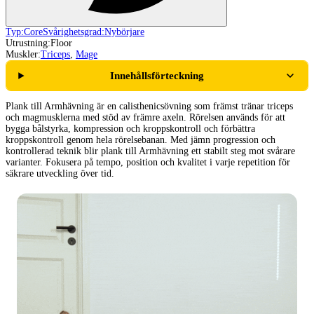
Typ:
Core
Svårighetsgrad:
Nybörjare
Utrustning:
Floor
Muskler:
Triceps
,
Mage
Innehållsförteckning
Plank till Armhävning är en calisthenicsövning som främst tränar triceps
och magmusklerna med stöd av främre axeln. Rörelsen används för att
bygga bålstyrka, kompression och kroppskontroll och förbättra
kroppskontroll genom hela rörelsebanan. Med jämn progression och
kontrollerad teknik blir plank till Armhävning ett stabilt steg mot svårare
varianter. Fokusera på tempo, position och kvalitet i varje repetition för
säkrare utveckling över tid.