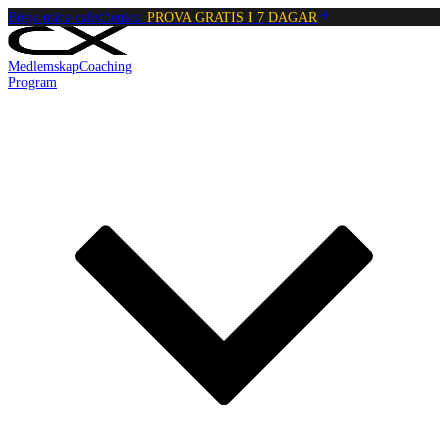
Börja träna calisthenics:
PROVA GRATIS I 7 DAGAR
Medlemskap
Coaching
Program
Reading:
Plank till Armhävning
•
4
min
read