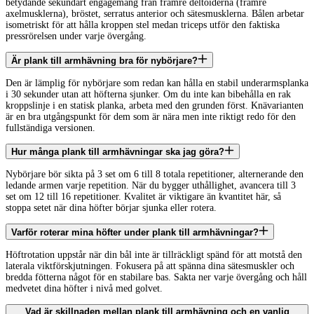
betydande sekundärt engagemang från främre deltoiderna (främre
axelmusklerna), bröstet, serratus anterior och sätesmusklerna. Bålen arbetar
isometriskt för att hålla kroppen stel medan triceps utför den faktiska
pressrörelsen under varje övergång.
Är plank till armhävning bra för nybörjare?
Den är lämplig för nybörjare som redan kan hålla en stabil underarmsplanka
i 30 sekunder utan att höfterna sjunker. Om du inte kan bibehålla en rak
kroppslinje i en statisk planka, arbeta med den grunden först. Knävarianten
är en bra utgångspunkt för dem som är nära men inte riktigt redo för den
fullständiga versionen.
Hur många plank till armhävningar ska jag göra?
Nybörjare bör sikta på 3 set om 6 till 8 totala repetitioner, alternerande den
ledande armen varje repetition. När du bygger uthållighet, avancera till 3
set om 12 till 16 repetitioner. Kvalitet är viktigare än kvantitet här, så
stoppa setet när dina höfter börjar sjunka eller rotera.
Varför roterar mina höfter under plank till armhävningar?
Höftrotation uppstår när din bål inte är tillräckligt spänd för att motstå den
laterala viktförskjutningen. Fokusera på att spänna dina sätesmuskler och
bredda fötterna något för en stabilare bas. Sakta ner varje övergång och håll
medvetet dina höfter i nivå med golvet.
Vad är skillnaden mellan plank till armhävning och en vanlig