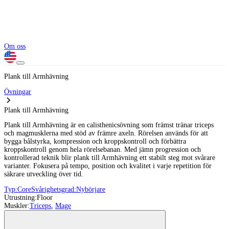
Om oss
Plank till Armhävning
Övningar
Plank till Armhävning
Plank till Armhävning är en calisthenicsövning som främst tränar triceps
och magmusklerna med stöd av främre axeln. Rörelsen används för att
bygga bålstyrka, kompression och kroppskontroll och förbättra
kroppskontroll genom hela rörelsebanan. Med jämn progression och
kontrollerad teknik blir plank till Armhävning ett stabilt steg mot svårare
varianter. Fokusera på tempo, position och kvalitet i varje repetition för
säkrare utveckling över tid.
Typ:
Core
Svårighetsgrad:
Nybörjare
Utrustning:
Floor
Muskler:
Triceps
,
Mage