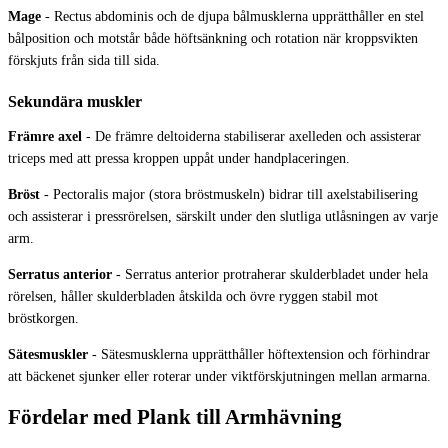
Mage
-
Rectus abdominis och de djupa bålmusklerna upprätthåller en stel
bålposition och motstår både höftsänkning och rotation när kroppsvikten
förskjuts från sida till sida.
Sekundära muskler
Främre axel
-
De främre deltoiderna stabiliserar axelleden och assisterar
triceps med att pressa kroppen uppåt under handplaceringen.
Bröst
-
Pectoralis major (stora bröstmuskeln) bidrar till axelstabilisering
och assisterar i pressrörelsen, särskilt under den slutliga utlåsningen av varje
arm.
Serratus anterior
-
Serratus anterior protraherar skulderbladet under hela
rörelsen, håller skulderbladen åtskilda och övre ryggen stabil mot
bröstkorgen.
Sätesmuskler
-
Sätesmusklerna upprätthåller höftextension och förhindrar
att bäckenet sjunker eller roterar under viktförskjutningen mellan armarna.
Fördelar med Plank till Armhävning