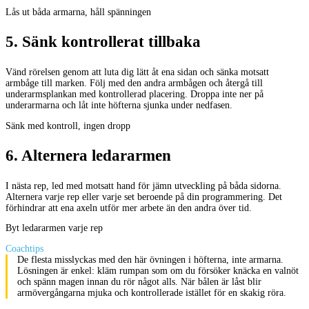
Lås ut båda armarna, håll spänningen
5
.
Sänk kontrollerat tillbaka
Vänd rörelsen genom att luta dig lätt åt ena sidan och sänka motsatt
armbåge till marken. Följ med den andra armbågen och återgå till
underarmsplankan med kontrollerad placering. Droppa inte ner på
underarmarna och låt inte höfterna sjunka under nedfasen.
Sänk med kontroll, ingen dropp
6
.
Alternera ledararmen
I nästa rep, led med motsatt hand för jämn utveckling på båda sidorna.
Alternera varje rep eller varje set beroende på din programmering. Det
förhindrar att ena axeln utför mer arbete än den andra över tid.
Byt ledararmen varje rep
Coachtips
De flesta misslyckas med den här övningen i höfterna, inte armarna.
Lösningen är enkel: kläm rumpan som om du försöker knäcka en valnöt
och spänn magen innan du rör något alls. När bålen är låst blir
armövergångarna mjuka och kontrollerade istället för en skakig röra.