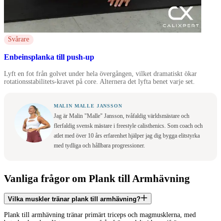
Svårare
Enbeinsplanka till push-up
Lyft en fot från golvet under hela övergången, vilket dramatiskt ökar
rotationsstabilitets-kravet på core. Alternera det lyfta benet varje set.
MALIN MALLE JANSSON
Jag är Malin "Malle" Jansson, tvåfaldig världsmästare och
flerfaldig svensk mästare i freestyle calisthenics. Som coach och
atlet med över 10 års erfarenhet hjälper jag dig bygga elitstyrka
med tydliga och hållbara progressioner.
Vanliga frågor om Plank till Armhävning
Vilka muskler tränar plank till armhävning?
Plank till armhävning tränar primärt triceps och magmusklerna, med