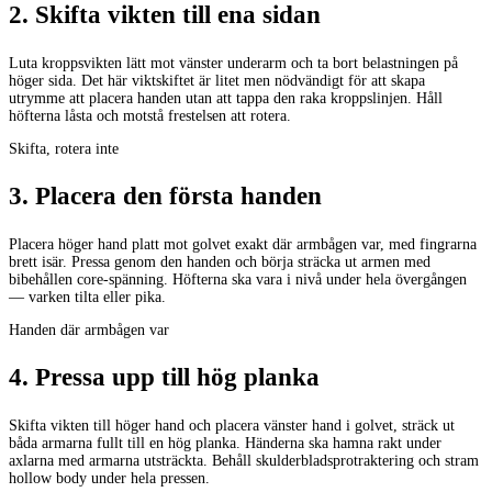
2
.
Skifta vikten till ena sidan
Luta kroppsvikten lätt mot vänster underarm och ta bort belastningen på
höger sida. Det här viktskiftet är litet men nödvändigt för att skapa
utrymme att placera handen utan att tappa den raka kroppslinjen. Håll
höfterna låsta och motstå frestelsen att rotera.
Skifta, rotera inte
3
.
Placera den första handen
Placera höger hand platt mot golvet exakt där armbågen var, med fingrarna
brett isär. Pressa genom den handen och börja sträcka ut armen med
bibehållen core-spänning. Höfterna ska vara i nivå under hela övergången
— varken tilta eller pika.
Handen där armbågen var
4
.
Pressa upp till hög planka
Skifta vikten till höger hand och placera vänster hand i golvet, sträck ut
båda armarna fullt till en hög planka. Händerna ska hamna rakt under
axlarna med armarna utsträckta. Behåll skulderbladsprotraktering och stram
hollow body under hela pressen.