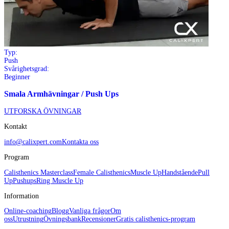
Typ:
Push
Svårighetsgrad:
Beginner
Smala Armhävningar / Push Ups
UTFORSKA ÖVNINGAR
Kontakt
info@calixpert.com
Kontakta oss
Program
Calisthenics Masterclass
Female Calisthenics
Muscle Up
Handstående
Pull
Up
Pushups
Ring Muscle Up
Information
Online-coaching
Blogg
Vanliga frågor
Om
oss
Utrustning
Övningsbank
Recensioner
Gratis calisthenics-program