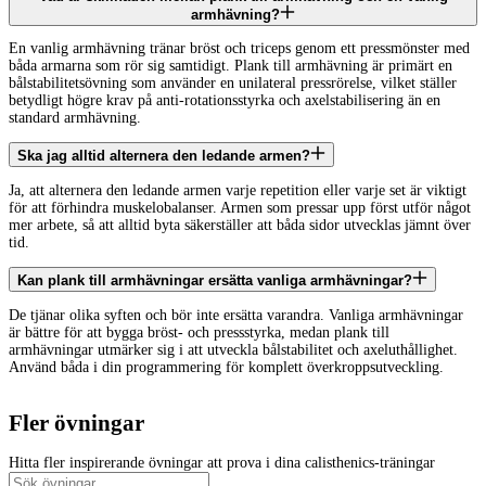
armhävning?
En vanlig armhävning tränar bröst och triceps genom ett pressmönster med
båda armarna som rör sig samtidigt. Plank till armhävning är primärt en
bålstabilitetsövning som använder en unilateral pressrörelse, vilket ställer
betydligt högre krav på anti-rotationsstyrka och axelstabilisering än en
standard armhävning.
Ska jag alltid alternera den ledande armen?
Ja, att alternera den ledande armen varje repetition eller varje set är viktigt
för att förhindra muskelobalanser. Armen som pressar upp först utför något
mer arbete, så att alltid byta säkerställer att båda sidor utvecklas jämnt över
tid.
Kan plank till armhävningar ersätta vanliga armhävningar?
De tjänar olika syften och bör inte ersätta varandra. Vanliga armhävningar
är bättre för att bygga bröst- och pressstyrka, medan plank till
armhävningar utmärker sig i att utveckla bålstabilitet och axeluthållighet.
Använd båda i din programmering för komplett överkroppsutveckling.
Fler övningar
Hitta fler inspirerande övningar att prova i dina calisthenics-träningar