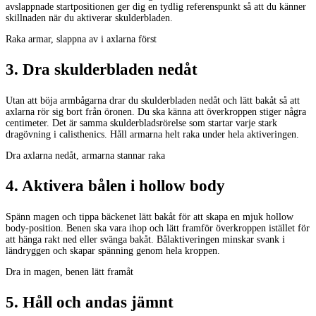
avslappnade startpositionen ger dig en tydlig referenspunkt så att du känner
skillnaden när du aktiverar skulderbladen.
Raka armar, slappna av i axlarna först
3
.
Dra skulderbladen nedåt
Utan att böja armbågarna drar du skulderbladen nedåt och lätt bakåt så att
axlarna rör sig bort från öronen. Du ska känna att överkroppen stiger några
centimeter. Det är samma skulderbladsrörelse som startar varje stark
dragövning i calisthenics. Håll armarna helt raka under hela aktiveringen.
Dra axlarna nedåt, armarna stannar raka
4
.
Aktivera bålen i hollow body
Spänn magen och tippa bäckenet lätt bakåt för att skapa en mjuk hollow
body-position. Benen ska vara ihop och lätt framför överkroppen istället för
att hänga rakt ned eller svänga bakåt. Bålaktiveringen minskar svank i
ländryggen och skapar spänning genom hela kroppen.
Dra in magen, benen lätt framåt
5
.
Håll och andas jämnt