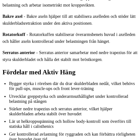
belastning och arbetar isometriskt mot kroppsvikten.
Bakre axel
-
Bakre axeln hjälper till att stabilisera axelleden och stöder lätt
skulderbladsretraktion under den aktiva positionen.
Rotatorkuff
-
Rotatorkuffen stabiliserar överarmsbenets huvud i axelleden
och håller axeln kontrollerad under belastningen från hänget.
Serratus anterior
-
Serratus anterior samarbetar med nedre trapezius för att
styra skulderbladet och hålla det stabilt mot bröstkorgen.
Fördelar med Aktiv Häng
Bygger styrka i rörelsen där du drar skulderbladen nedåt, vilket behövs
för pull-ups, muscle-ups och front lever-träning
Utvecklar greppstyrka och underarmsuthållighet under kontrollerad
belastning på stången
Stärker nedre trapezius och serratus anterior, vilket hjälper
skulderbladen arbeta stabilt över huvudet
Lär ut helkroppsspänning och hollow body-kontroll som överförs till
statiska håll i calisthenics
Ger kontrollerad avlastning för ryggraden och kan förbättra rörligheten
över huvudet över tid