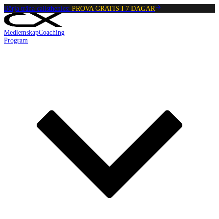
Börja träna calisthenics:
PROVA GRATIS I 7 DAGAR
Medlemskap
Coaching
Program
Reading:
Aktiv Häng
•
4
min
read