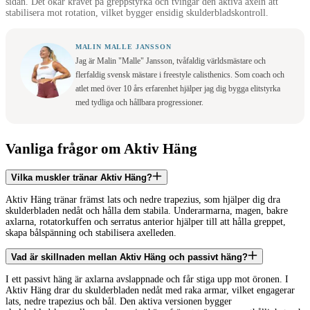
sidan. Det ökar kravet på greppstyrka och tvingar den aktiva axeln att
stabilisera mot rotation, vilket bygger ensidig skulderbladskontroll.
MALIN MALLE JANSSON
Jag är Malin "Malle" Jansson, tvåfaldig världsmästare och
flerfaldig svensk mästare i freestyle calisthenics. Som coach och
atlet med över 10 års erfarenhet hjälper jag dig bygga elitstyrka
med tydliga och hållbara progressioner.
Vanliga frågor om Aktiv Häng
Vilka muskler tränar Aktiv Häng?
Aktiv Häng tränar främst lats och nedre trapezius, som hjälper dig dra
skulderbladen nedåt och hålla dem stabila. Underarmarna, magen, bakre
axlarna, rotatorkuffen och serratus anterior hjälper till att hålla greppet,
skapa bålspänning och stabilisera axelleden.
Vad är skillnaden mellan Aktiv Häng och passivt häng?
I ett passivt häng är axlarna avslappnade och får stiga upp mot öronen. I
Aktiv Häng drar du skulderbladen nedåt med raka armar, vilket engagerar
lats, nedre trapezius och bål. Den aktiva versionen bygger