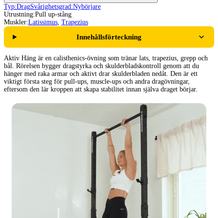
Typ:
Drag
Svårighetsgrad:
Nybörjare
Utrustning:
Pull up-stång
Muskler:
Latissimus
,
Trapezius
Innehållsförteckning
Aktiv Häng är en calisthenics-övning som tränar lats, trapezius, grepp och
bål. Rörelsen bygger dragstyrka och skulderbladskontroll genom att du
hänger med raka armar och aktivt drar skulderbladen nedåt. Den är ett
viktigt första steg för pull-ups, muscle-ups och andra dragövningar,
eftersom den lär kroppen att skapa stabilitet innan själva draget börjar.