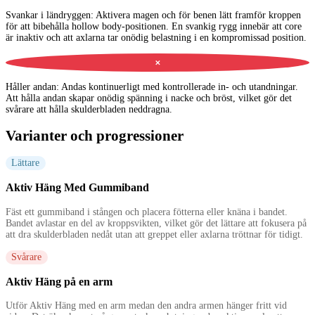
Svankar i ländryggen
:
Aktivera magen och för benen lätt framför kroppen
för att bibehålla hollow body-positionen. En svankig rygg innebär att core
är inaktiv och att axlarna tar onödig belastning i en kompromissad position.
✕
Håller andan
:
Andas kontinuerligt med kontrollerade in- och utandningar.
Att hålla andan skapar onödig spänning i nacke och bröst, vilket gör det
svårare att hålla skulderbladen neddragna.
Varianter och progressioner
Lättare
Aktiv Häng Med Gummiband
Fäst ett gummiband i stången och placera fötterna eller knäna i bandet.
Bandet avlastar en del av kroppsvikten, vilket gör det lättare att fokusera på
att dra skulderbladen nedåt utan att greppet eller axlarna tröttnar för tidigt.
Svårare
Aktiv Häng på en arm
Utför Aktiv Häng med en arm medan den andra armen hänger fritt vid