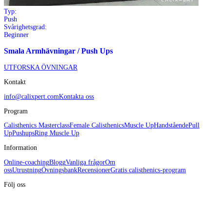
Typ:
Push
Svårighetsgrad:
Beginner
Smala Armhävningar / Push Ups
UTFORSKA ÖVNINGAR
Kontakt
info@calixpert.com
Kontakta oss
Program
Calisthenics Masterclass
Female Calisthenics
Muscle Up
Handstående
Pull
Up
Pushups
Ring Muscle Up
Information
Online-coaching
Blogg
Vanliga frågor
Om
oss
Utrustning
Övningsbank
Recensioner
Gratis calisthenics-program
Följ oss