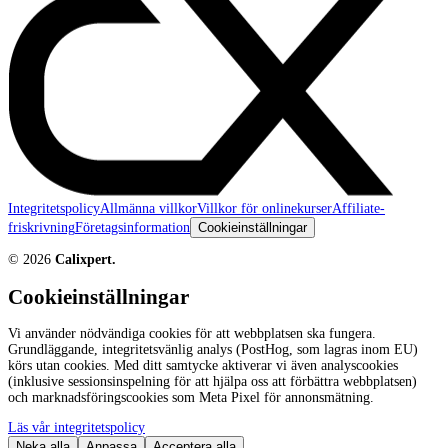
Integritetspolicy
Allmänna villkor
Villkor för onlinekurser
Affiliate-
friskrivning
Företagsinformation
Cookieinställningar
©
2026
Calixpert.
Cookieinställningar
Vi använder nödvändiga cookies för att webbplatsen ska fungera.
Grundläggande, integritetsvänlig analys (PostHog, som lagras inom EU)
körs utan cookies. Med ditt samtycke aktiverar vi även analyscookies
(inklusive sessionsinspelning för att hjälpa oss att förbättra webbplatsen)
och marknadsföringscookies som Meta Pixel för annonsmätning.
Läs vår integritetspolicy
Neka alla
Anpassa
Acceptera alla