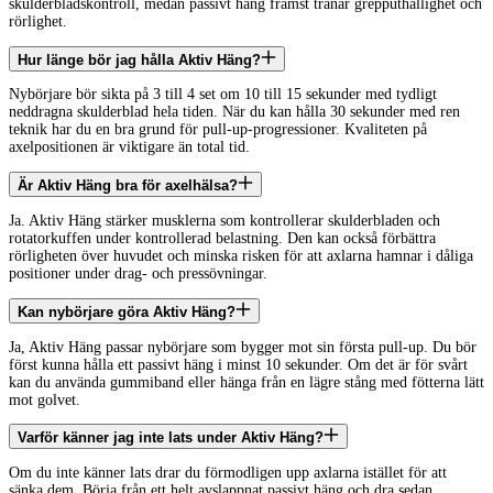
skulderbladskontroll, medan passivt häng främst tränar grepputhållighet och
rörlighet.
Hur länge bör jag hålla Aktiv Häng?
Nybörjare bör sikta på 3 till 4 set om 10 till 15 sekunder med tydligt
neddragna skulderblad hela tiden. När du kan hålla 30 sekunder med ren
teknik har du en bra grund för pull-up-progressioner. Kvaliteten på
axelpositionen är viktigare än total tid.
Är Aktiv Häng bra för axelhälsa?
Ja. Aktiv Häng stärker musklerna som kontrollerar skulderbladen och
rotatorkuffen under kontrollerad belastning. Den kan också förbättra
rörligheten över huvudet och minska risken för att axlarna hamnar i dåliga
positioner under drag- och pressövningar.
Kan nybörjare göra Aktiv Häng?
Ja, Aktiv Häng passar nybörjare som bygger mot sin första pull-up. Du bör
först kunna hålla ett passivt häng i minst 10 sekunder. Om det är för svårt
kan du använda gummiband eller hänga från en lägre stång med fötterna lätt
mot golvet.
Varför känner jag inte lats under Aktiv Häng?
Om du inte känner lats drar du förmodligen upp axlarna istället för att
sänka dem. Börja från ett helt avslappnat passivt häng och dra sedan