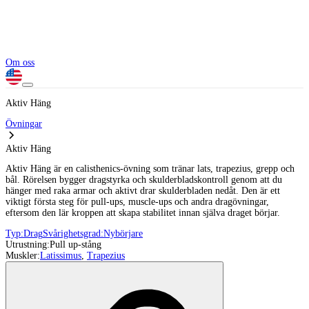
Om oss
Aktiv Häng
Övningar
Aktiv Häng
Aktiv Häng är en calisthenics-övning som tränar lats, trapezius, grepp och
bål. Rörelsen bygger dragstyrka och skulderbladskontroll genom att du
hänger med raka armar och aktivt drar skulderbladen nedåt. Den är ett
viktigt första steg för pull-ups, muscle-ups och andra dragövningar,
eftersom den lär kroppen att skapa stabilitet innan själva draget börjar.
Typ:
Drag
Svårighetsgrad:
Nybörjare
Utrustning:
Pull up-stång
Muskler:
Latissimus
,
Trapezius