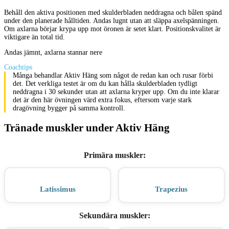
Behåll den aktiva positionen med skulderbladen neddragna och bålen spänd
under den planerade hålltiden. Andas lugnt utan att släppa axelspänningen.
Om axlarna börjar krypa upp mot öronen är setet klart. Positionskvalitet är
viktigare än total tid.
Andas jämnt, axlarna stannar nere
Coachtips
Många behandlar Aktiv Häng som något de redan kan och rusar förbi
det. Det verkliga testet är om du kan hålla skulderbladen tydligt
neddragna i 30 sekunder utan att axlarna kryper upp. Om du inte klarar
det är den här övningen värd extra fokus, eftersom varje stark
dragövning bygger på samma kontroll.
Tränade muskler under Aktiv Häng
Primära muskler
:
Latissimus
Trapezius
Sekundära muskler
: