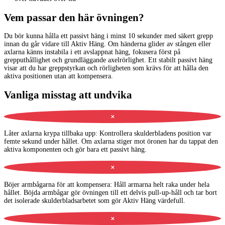
Vem passar den här övningen?
Du bör kunna hålla ett passivt häng i minst 10 sekunder med säkert grepp
innan du går vidare till Aktiv Häng. Om händerna glider av stången eller
axlarna känns instabila i ett avslappnat häng, fokusera först på
grepputhållighet och grundläggande axelrörlighet. Ett stabilt passivt häng
visar att du har greppstyrkan och rörligheten som krävs för att hålla den
aktiva positionen utan att kompensera.
Vanliga misstag att undvika
✕
Låter axlarna krypa tillbaka upp
:
Kontrollera skulderbladens position var
femte sekund under hållet. Om axlarna stiger mot öronen har du tappat den
aktiva komponenten och gör bara ett passivt häng.
✕
Böjer armbågarna för att kompensera
:
Håll armarna helt raka under hela
hållet. Böjda armbågar gör övningen till ett delvis pull-up-håll och tar bort
det isolerade skulderbladsarbetet som gör Aktiv Häng värdefull.
✕