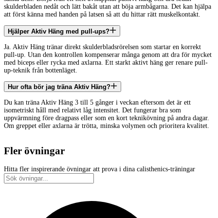
skulderbladen nedåt och lätt bakåt utan att böja armbågarna. Det kan hjälpa
att först känna med handen på latsen så att du hittar rätt muskelkontakt.
Hjälper Aktiv Häng med pull-ups?
Ja. Aktiv Häng tränar direkt skulderbladsrörelsen som startar en korrekt
pull-up. Utan den kontrollen kompenserar många genom att dra för mycket
med biceps eller rycka med axlarna. Ett starkt aktivt häng ger renare pull-
up-teknik från bottenläget.
Hur ofta bör jag träna Aktiv Häng?
Du kan träna Aktiv Häng 3 till 5 gånger i veckan eftersom det är ett
isometriskt håll med relativt låg intensitet. Det fungerar bra som
uppvärmning före dragpass eller som en kort teknikövning på andra dagar.
Om greppet eller axlarna är trötta, minska volymen och prioritera kvalitet.
Fler övningar
Hitta fler inspirerande övningar att prova i dina calisthenics-träningar