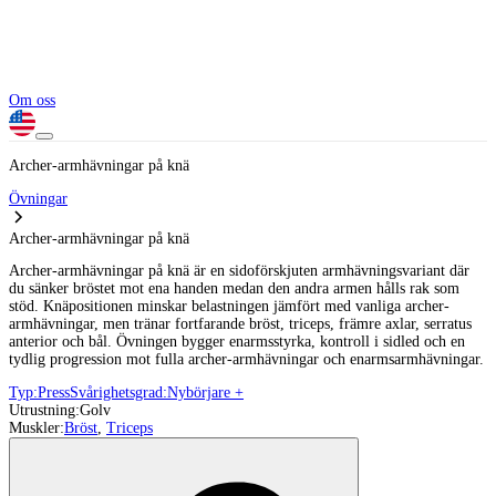
Om oss
Archer-armhävningar på knä
Övningar
Archer-armhävningar på knä
Archer-armhävningar på knä är en sidoförskjuten armhävningsvariant där
du sänker bröstet mot ena handen medan den andra armen hålls rak som
stöd. Knäpositionen minskar belastningen jämfört med vanliga archer-
armhävningar, men tränar fortfarande bröst, triceps, främre axlar, serratus
anterior och bål. Övningen bygger enarmsstyrka, kontroll i sidled och en
tydlig progression mot fulla archer-armhävningar och enarmsarmhävningar.
Typ:
Press
Svårighetsgrad:
Nybörjare +
Utrustning:
Golv
Muskler:
Bröst
,
Triceps