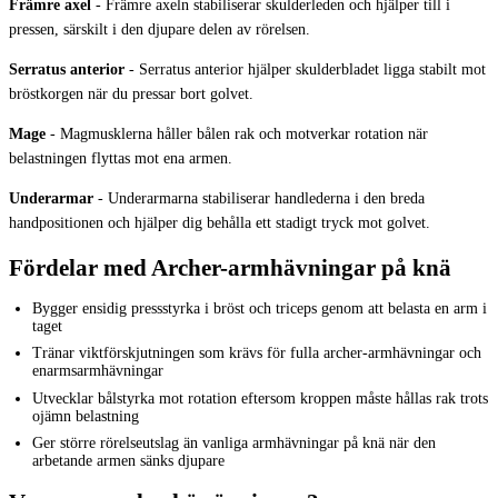
Främre axel
-
Främre axeln stabiliserar skulderleden och hjälper till i
pressen, särskilt i den djupare delen av rörelsen.
Serratus anterior
-
Serratus anterior hjälper skulderbladet ligga stabilt mot
bröstkorgen när du pressar bort golvet.
Mage
-
Magmusklerna håller bålen rak och motverkar rotation när
belastningen flyttas mot ena armen.
Underarmar
-
Underarmarna stabiliserar handlederna i den breda
handpositionen och hjälper dig behålla ett stadigt tryck mot golvet.
Fördelar med Archer-armhävningar på knä
Bygger ensidig pressstyrka i bröst och triceps genom att belasta en arm i
taget
Tränar viktförskjutningen som krävs för fulla archer-armhävningar och
enarmsarmhävningar
Utvecklar bålstyrka mot rotation eftersom kroppen måste hållas rak trots
ojämn belastning
Ger större rörelseutslag än vanliga armhävningar på knä när den
arbetande armen sänks djupare