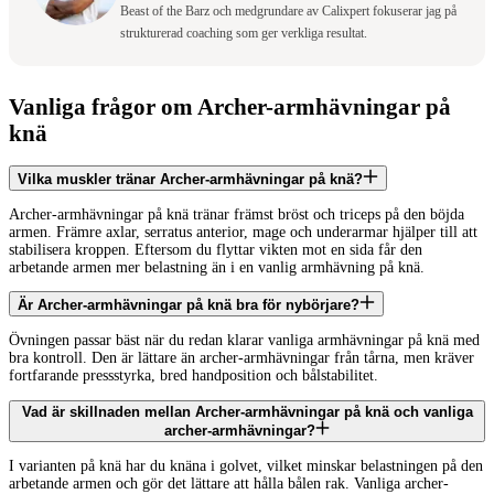
Beast of the Barz och medgrundare av Calixpert fokuserar jag på
strukturerad coaching som ger verkliga resultat.
Vanliga frågor om Archer-armhävningar på
knä
Vilka muskler tränar Archer-armhävningar på knä?
Archer-armhävningar på knä tränar främst bröst och triceps på den böjda
armen. Främre axlar, serratus anterior, mage och underarmar hjälper till att
stabilisera kroppen. Eftersom du flyttar vikten mot en sida får den
arbetande armen mer belastning än i en vanlig armhävning på knä.
Är Archer-armhävningar på knä bra för nybörjare?
Övningen passar bäst när du redan klarar vanliga armhävningar på knä med
bra kontroll. Den är lättare än archer-armhävningar från tårna, men kräver
fortfarande pressstyrka, bred handposition och bålstabilitet.
Vad är skillnaden mellan Archer-armhävningar på knä och vanliga
archer-armhävningar?
I varianten på knä har du knäna i golvet, vilket minskar belastningen på den
arbetande armen och gör det lättare att hålla bålen rak. Vanliga archer-