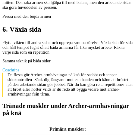
mitten. Den raka armen ska hjälpa till med balans, men den arbetande sidan
ska göra huvuddelen av pressen.
Pressa med den böjda armen
6
.
Växla sida
Flytta vikten till andra sidan och upprepa samma rörelse. Växla sida för sida
och håll tempot lugnt så att båda armarna får lika mycket arbete. Räkna
varje sida som en repetition.
Samma teknik på båda sidor
Coachtips
De flesta gör Archer-armhävningar på knä för snabbt och tappar
sidokontrollen. Sänk dig långsamt mot ena handen och känn att bröstet
på den arbetande sidan gör jobbet. När du kan göra rena repetitioner utan
att bröst eller höfter vrids är du redo att bygga vidare mot archer-
armhävningar från tårna.
Tränade muskler under Archer-armhävningar
på knä
Primära muskler
: