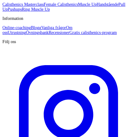
Calisthenics Masterclass
Female Calisthenics
Muscle Up
Handstående
Pull
Up
Pushups
Ring Muscle Up
Information
Online-coaching
Blogg
Vanliga frågor
Om
oss
Utrustning
Övningsbank
Recensioner
Gratis calisthenics-program
Följ oss