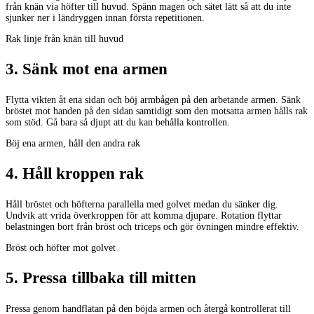
från knän via höfter till huvud. Spänn magen och sätet lätt så att du inte
sjunker ner i ländryggen innan första repetitionen.
Rak linje från knän till huvud
3
.
Sänk mot ena armen
Flytta vikten åt ena sidan och böj armbågen på den arbetande armen. Sänk
bröstet mot handen på den sidan samtidigt som den motsatta armen hålls rak
som stöd. Gå bara så djupt att du kan behålla kontrollen.
Böj ena armen, håll den andra rak
4
.
Håll kroppen rak
Håll bröstet och höfterna parallella med golvet medan du sänker dig.
Undvik att vrida överkroppen för att komma djupare. Rotation flyttar
belastningen bort från bröst och triceps och gör övningen mindre effektiv.
Bröst och höfter mot golvet
5
.
Pressa tillbaka till mitten
Pressa genom handflatan på den böjda armen och återgå kontrollerat till