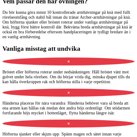
Vem passar den här övningen?
Du bör kunna göra minst 10 kontrollerade armhävningar på knä med fullt
rörelseomfång och stabil bål innan du tränar Archer-armhävningar på knä.
Om höfterna sjunker eller bröstet roterar under vanliga armhävningar på
knä, bygg först bättre kontroll där. Bekväma breda armhävningar på knä är
också en bra förberedelse eftersom handplaceringen är tydligt bredare än i
en vanlig armhävning.
Vanliga misstag att undvika
✕
Bröstet eller höfterna roterar under nedsänkningen
:
Håll bröstet vänt mot
golvet under hela rörelsen. Om du börjar vrida dig, minska djupet tills du
kan hålla överkroppen rak och höfterna stilla i varje repetition.
✕
Händerna placeras för nära varandra
:
Händerna behöver vara så breda att
ena armen kan hållas rak medan den andra böjs ordentligt. Om stödarmen
fortfarande böjs mycket i bottenläget, flytta händerna längre isär.
✕
Höfterna sjunker eller skjuts upp
:
Spänn magen och sätet innan varje