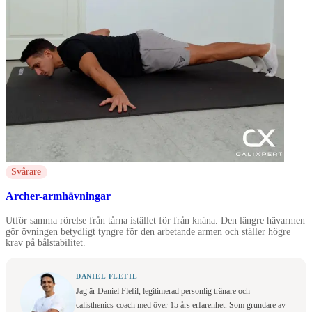
Svårare
Archer-armhävningar
Utför samma rörelse från tårna istället för från knäna. Den längre hävarmen
gör övningen betydligt tyngre för den arbetande armen och ställer högre
krav på bålstabilitet.
DANIEL FLEFIL
Jag är Daniel Flefil, legitimerad personlig tränare och
calisthenics-coach med över 15 års erfarenhet. Som grundare av