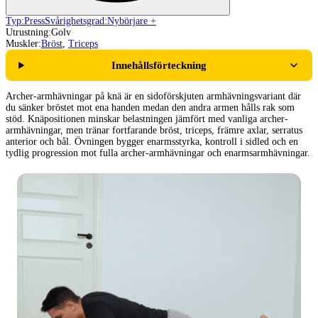
Typ:
Press
Svårighetsgrad:
Nybörjare +
Utrustning:
Golv
Muskler:
Bröst
,
Triceps
Innehållsförteckning
Archer-armhävningar på knä är en sidoförskjuten armhävningsvariant där
du sänker bröstet mot ena handen medan den andra armen hålls rak som
stöd. Knäpositionen minskar belastningen jämfört med vanliga archer-
armhävningar, men tränar fortfarande bröst, triceps, främre axlar, serratus
anterior och bål. Övningen bygger enarmsstyrka, kontroll i sidled och en
tydlig progression mot fulla archer-armhävningar och enarmsarmhävningar.