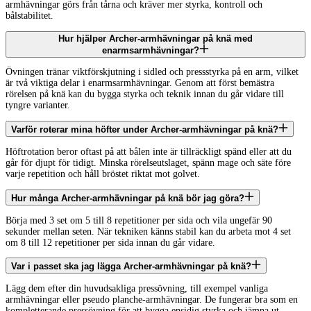
armhävningar görs från tårna och kräver mer styrka, kontroll och
bålstabilitet.
Hur hjälper Archer-armhävningar på knä med
enarmsarmhävningar?
Övningen tränar viktförskjutning i sidled och pressstyrka på en arm, vilket
är två viktiga delar i enarmsarmhävningar. Genom att först bemästra
rörelsen på knä kan du bygga styrka och teknik innan du går vidare till
tyngre varianter.
Varför roterar mina höfter under Archer-armhävningar på knä?
Höftrotation beror oftast på att bålen inte är tillräckligt spänd eller att du
går för djupt för tidigt. Minska rörelseutslaget, spänn mage och säte före
varje repetition och håll bröstet riktat mot golvet.
Hur många Archer-armhävningar på knä bör jag göra?
Börja med 3 set om 5 till 8 repetitioner per sida och vila ungefär 90
sekunder mellan seten. När tekniken känns stabil kan du arbeta mot 4 set
om 8 till 12 repetitioner per sida innan du går vidare.
Var i passet ska jag lägga Archer-armhävningar på knä?
Lägg dem efter din huvudsakliga pressövning, till exempel vanliga
armhävningar eller pseudo planche-armhävningar. De fungerar bra som en
kompletterande pressövning för att bygga ensidig styrka och jämna ut