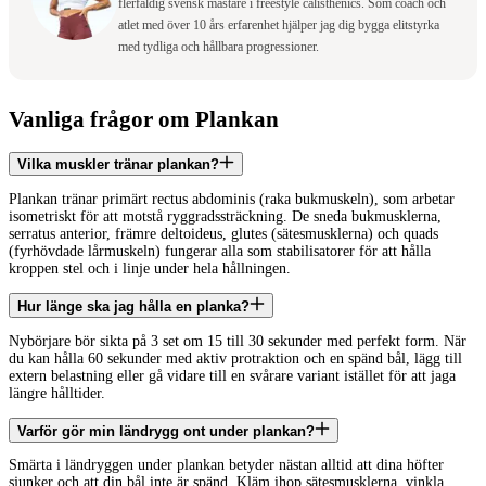
flerfaldig svensk mästare i freestyle calisthenics. Som coach och
atlet med över 10 års erfarenhet hjälper jag dig bygga elitstyrka
med tydliga och hållbara progressioner.
Vanliga frågor om Plankan
Vilka muskler tränar plankan?
Plankan tränar primärt rectus abdominis (raka bukmuskeln), som arbetar
isometriskt för att motstå ryggradssträckning. De sneda bukmusklerna,
serratus anterior, främre deltoideus, glutes (sätesmusklerna) och quads
(fyrhövdade lårmuskeln) fungerar alla som stabilisatorer för att hålla
kroppen stel och i linje under hela hållningen.
Hur länge ska jag hålla en planka?
Nybörjare bör sikta på 3 set om 15 till 30 sekunder med perfekt form. När
du kan hålla 60 sekunder med aktiv protraktion och en spänd bål, lägg till
extern belastning eller gå vidare till en svårare variant istället för att jaga
längre hålltider.
Varför gör min ländrygg ont under plankan?
Smärta i ländryggen under plankan betyder nästan alltid att dina höfter
sjunker och att din bål inte är spänd. Kläm ihop sätesmusklerna, vinkla