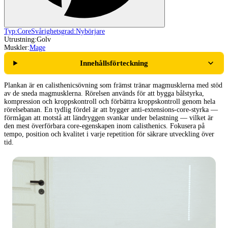
Typ:
Core
Svårighetsgrad:
Nybörjare
Utrustning:
Golv
Muskler:
Mage
Innehållsförteckning
Plankan är en calisthenicsövning som främst tränar magmusklerna med stöd
av de sneda magmusklerna. Rörelsen används för att bygga bålstyrka,
kompression och kroppskontroll och förbättra kroppskontroll genom hela
rörelsebanan. En tydlig fördel är att bygger anti-extensions-core-styrka —
förmågan att motstå att ländryggen svankar under belastning — vilket är
den mest överförbara core-egenskapen inom calisthenics. Fokusera på
tempo, position och kvalitet i varje repetition för säkrare utveckling över
tid.