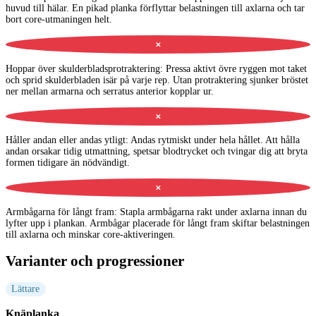
huvud till hälar. En pikad planka förflyttar belastningen till axlarna och tar
bort core-utmaningen helt.
✕
Hoppar över skulderbladsprotraktering
:
Pressa aktivt övre ryggen mot taket
och sprid skulderbladen isär på varje rep. Utan protraktering sjunker bröstet
ner mellan armarna och serratus anterior kopplar ur.
✕
Håller andan eller andas ytligt
:
Andas rytmiskt under hela hållet. Att hålla
andan orsakar tidig utmattning, spetsar blodtrycket och tvingar dig att bryta
formen tidigare än nödvändigt.
✕
Armbågarna för långt fram
:
Stapla armbågarna rakt under axlarna innan du
lyfter upp i plankan. Armbågar placerade för långt fram skiftar belastningen
till axlarna och minskar core-aktiveringen.
Varianter och progressioner
Lättare
Knäplanka