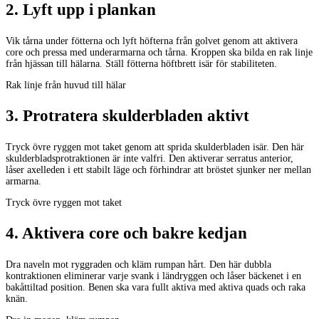
2
.
Lyft upp i plankan
Vik tårna under fötterna och lyft höfterna från golvet genom att aktivera
core och pressa med underarmarna och tårna. Kroppen ska bilda en rak linje
från hjässan till hälarna. Ställ fötterna höftbrett isär för stabiliteten.
Rak linje från huvud till hälar
3
.
Protratera skulderbladen aktivt
Tryck övre ryggen mot taket genom att sprida skulderbladen isär. Den här
skulderbladsprotraktionen är inte valfri. Den aktiverar serratus anterior,
låser axelleden i ett stabilt läge och förhindrar att bröstet sjunker ner mellan
armarna.
Tryck övre ryggen mot taket
4
.
Aktivera core och bakre kedjan
Dra naveln mot ryggraden och kläm rumpan hårt. Den här dubbla
kontraktionen eliminerar varje svank i ländryggen och låser bäckenet i en
bakåttiltad position. Benen ska vara fullt aktiva med aktiva quads och raka
knän.