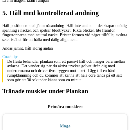
Dra in magen, kläm rumpan
5
.
Håll med kontrollerad andning
Håll positionen med jämn näsandning. Håll inte andan — det skapar onödig
spänning i nacken och spetsar blodtrycket. Rikta blicken lite framför
fingertopparna med neutral nacke. Brister formen vid något tillfälle, avsluta
setet istället för att hålla med dålig alignment.
Andas jämnt, håll aldrig andan
Coachtips
De flesta behandlar plankan som ett passivt håll och hänger bara mellan
axlarna. Det vänder sig när du aktivt trycker golvet ifrån dig med
underarmarna och driver övre ryggen mot taket. Lägg till en hård
rumpklämning och du kommer att känna att hela core tänds på ett sätt
som gör att 30 sekunder känns som en minut.
Tränade muskler under Plankan
Primära muskler
:
Mage