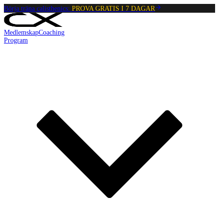
Börja träna calisthenics:
PROVA GRATIS I 7 DAGAR
Medlemskap
Coaching
Program
Reading:
Plankan
•
4
min
read