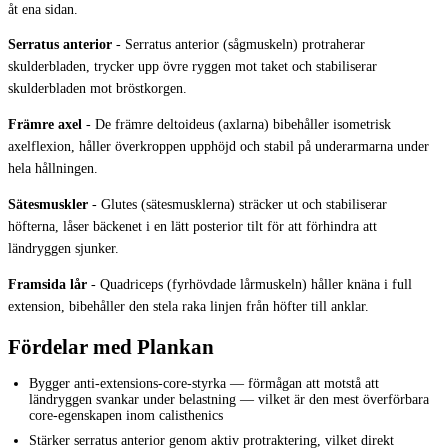
åt ena sidan.
Serratus anterior
-
Serratus anterior (sågmuskeln) protraherar
skulderbladen, trycker upp övre ryggen mot taket och stabiliserar
skulderbladen mot bröstkorgen.
Främre axel
-
De främre deltoideus (axlarna) bibehåller isometrisk
axelflexion, håller överkroppen upphöjd och stabil på underarmarna under
hela hållningen.
Sätesmuskler
-
Glutes (sätesmusklerna) sträcker ut och stabiliserar
höfterna, låser bäckenet i en lätt posterior tilt för att förhindra att
ländryggen sjunker.
Framsida lår
-
Quadriceps (fyrhövdade lårmuskeln) håller knäna i full
extension, bibehåller den stela raka linjen från höfter till anklar.
Fördelar med Plankan
Bygger anti-extensions-core-styrka — förmågan att motstå att
ländryggen svankar under belastning — vilket är den mest överförbara
core-egenskapen inom calisthenics
Stärker serratus anterior genom aktiv protraktering, vilket direkt