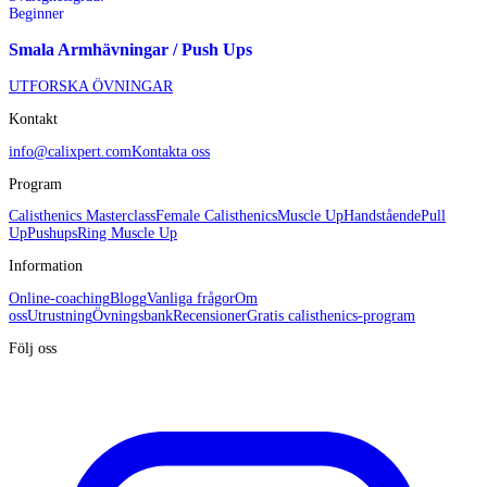
Beginner
Smala Armhävningar / Push Ups
UTFORSKA ÖVNINGAR
Kontakt
info@calixpert.com
Kontakta oss
Program
Calisthenics Masterclass
Female Calisthenics
Muscle Up
Handstående
Pull
Up
Pushups
Ring Muscle Up
Information
Online-coaching
Blogg
Vanliga frågor
Om
oss
Utrustning
Övningsbank
Recensioner
Gratis calisthenics-program
Följ oss