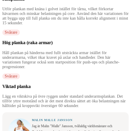
Utför plankan med knäna i golvet istället för tårna, vilket förkortar
hävarmen och minskar belastningen på core. Använd den här variationen för
att bygga upp till full planka om du inte kan hålla korrekt alignment i minst
15 sekunder.
Svårare
Hög planka (raka armar)
Håll plankan på händerna med fullt utsträckta armar istället för
underarmarna, vilket ökar kravet på axlar och handleder. Den här
variationen fungerar också som startposition för push-ups och planche-
progressioner.
Svårare
Viktad planka
Lägg en viktskiva på övre ryggen under standard underarmsplankan. Det
tillför yttre motstånd och är det mest direkta sättet att öka belastningen när
hålltider på kroppsvikt överstiger 60 sekunder.
MALIN MALLE JANSSON
Jag är Malin "Malle" Jansson, tvåfaldig världsmästare och