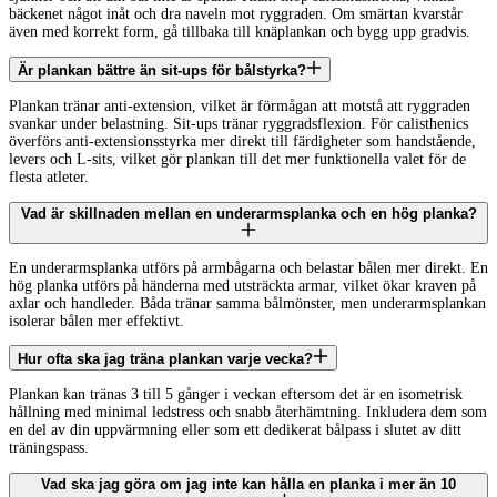
bäckenet något inåt och dra naveln mot ryggraden. Om smärtan kvarstår
även med korrekt form, gå tillbaka till knäplankan och bygg upp gradvis.
Är plankan bättre än sit-ups för bålstyrka?
Plankan tränar anti-extension, vilket är förmågan att motstå att ryggraden
svankar under belastning. Sit-ups tränar ryggradsflexion. För calisthenics
överförs anti-extensionsstyrka mer direkt till färdigheter som handstående,
levers och L-sits, vilket gör plankan till det mer funktionella valet för de
flesta atleter.
Vad är skillnaden mellan en underarmsplanka och en hög planka?
En underarmsplanka utförs på armbågarna och belastar bålen mer direkt. En
hög planka utförs på händerna med utsträckta armar, vilket ökar kraven på
axlar och handleder. Båda tränar samma bålmönster, men underarmsplankan
isolerar bålen mer effektivt.
Hur ofta ska jag träna plankan varje vecka?
Plankan kan tränas 3 till 5 gånger i veckan eftersom det är en isometrisk
hållning med minimal ledstress och snabb återhämtning. Inkludera dem som
en del av din uppvärmning eller som ett dedikerat bålpass i slutet av ditt
träningspass.
Vad ska jag göra om jag inte kan hålla en planka i mer än 10