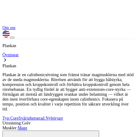
Om oss
Plankan
Övningar
Plankan
Plankan är en calisthenicsövning som främst tränar magmusklerna med stöd
av de sneda magmusklerna. Rörelsen används för att bygga bålstyrka,
kompression och kroppskontroll och förbättra kroppskontroll genom hela
rörelsebanan. En tydlig fördel är att bygger anti-extensions-core-styrka —
förmågan att motstå att ländryggen svankar under belastning — vilket är
den mest överförbara core-egenskapen inom calisthenics. Fokusera på
tempo, position och kvalitet i varje repetition för säkrare utveckling över
tid.
Typ:
Core
Svårighetsgrad:
Nybörjare
Utrustning:
Golv
Muskler:
Mage