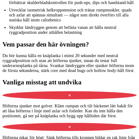
förbättrar skulderbladskontrollen för push-ups, dips och handstand-håll
Utvecklar isometrisk helkroppstension och tränar rumpmuskler, quads
och axlar att spännas simultant — något som direkt överförs till alla
statiska håll inom calisthenics
Skyddar ländryggen genom att befästa vanan att hålla neutral
ryggradposition under uthållen belastning
Vem passar den här övningen?
Du bör kunna hålla en knäplanka i minst 20 sekunder med neutral
ryggradposition och utan att höfterna sjunker, innan du testar full
underarmsplanka på tårna. Svankar ländryggen eller sjunker höfterna inom
de första sekunderna, stärk core med dead bugs och hollow body-håll först.
Vanliga misstag att undvika
✕
Höfterna sjunker mot golvet
:
Kläm rumpan och tilt bäckenet lätt bakåt för
att låsa höfterna i linje med axlar och fotleder. Kan du inte hålla den
positionen, gå ner på knäplanka och bygg upp hålltiden där först.
✕
Höfterna pikar för högt
:
Sänk höfterna tills kroppen bildar en rak linje från