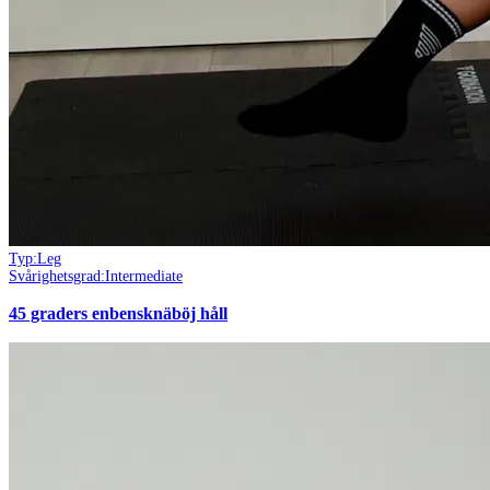
Typ:
Leg
Svårighetsgrad:
Intermediate
45 graders enbensknäböj håll