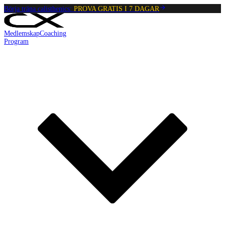
Börja träna calisthenics:
PROVA GRATIS I 7 DAGAR
Medlemskap
Coaching
Program