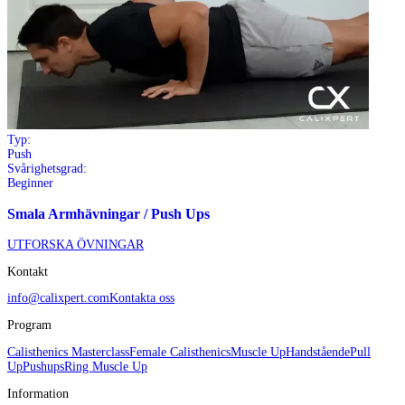
Typ:
Push
Svårighetsgrad:
Beginner
Smala Armhävningar / Push Ups
UTFORSKA ÖVNINGAR
Kontakt
info@calixpert.com
Kontakta oss
Program
Calisthenics Masterclass
Female Calisthenics
Muscle Up
Handstående
Pull
Up
Pushups
Ring Muscle Up
Information