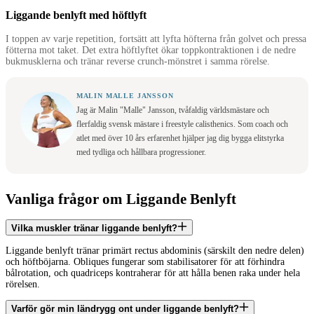
Liggande benlyft med höftlyft
I toppen av varje repetition, fortsätt att lyfta höfterna från golvet och pressa
fötterna mot taket. Det extra höftlyftet ökar toppkontraktionen i de nedre
bukmusklerna och tränar reverse crunch-mönstret i samma rörelse.
MALIN MALLE JANSSON
Jag är Malin "Malle" Jansson, tvåfaldig världsmästare och
flerfaldig svensk mästare i freestyle calisthenics. Som coach och
atlet med över 10 års erfarenhet hjälper jag dig bygga elitstyrka
med tydliga och hållbara progressioner.
Vanliga frågor om Liggande Benlyft
Vilka muskler tränar liggande benlyft?
Liggande benlyft tränar primärt rectus abdominis (särskilt den nedre delen)
och höftböjarna. Obliques fungerar som stabilisatorer för att förhindra
bålrotation, och quadriceps kontraherar för att hålla benen raka under hela
rörelsen.
Varför gör min ländrygg ont under liggande benlyft?