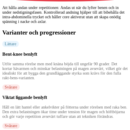
Att hålla andan under repetitionen
:
Andas ut när du lyfter benen och in
under nedstigningsfasen. Kontrollerad andning hjälper till att bibehålla det
intra-abdominella trycket och håller core aktiverat utan att skapa onödig
spänning i nacke och axlar.
Varianter och progressioner
Lättare
Bent-knee benlyft
Utför samma rörelse men med knäna böjda till ungefär 90 grader. Det
kortar hävarmen och minskar belastningen på magen avsevärt, vilket gör det
idealiskt för att bygga den grundläggande styrka som krävs för den fulla
rakt-bens-varianten.
Svårare
Viktat liggande benlyft
Håll en lätt hantel eller ankelvikter på fötterna under rörelsen med raka ben.
Den extra belastningen ökar time under tension för magen och höftböjarna
och gör varje repetition avsevärt tuffare utan att tekniken förändras.
Svårare