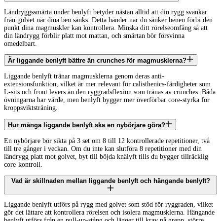
Ländryggssmärta under benlyft betyder nästan alltid att din rygg svankar
från golvet när dina ben sänks. Detta händer när du sänker benen förbi den
punkt dina magmuskler kan kontrollera. Minska ditt rörelseomfång så att
din ländrygg förblir platt mot mattan, och smärtan bör försvinna
omedelbart.
Är liggande benlyft bättre än crunches för magmusklerna?
Liggande benlyft tränar magmusklerna genom deras anti-
extensionsfunktion, vilket är mer relevant för calisthenics-färdigheter som
L-sits och front levers än den ryggradsflexion som tränas av crunches. Båda
övningarna har värde, men benlyft bygger mer överförbar core-styrka för
kroppsviktsträning.
Hur många liggande benlyft ska en nybörjare göra?
En nybörjare bör sikta på 3 set om 8 till 12 kontrollerade repetitioner, två
till tre gånger i veckan. Om du inte kan slutföra 8 repetitioner med din
ländrygg platt mot golvet, byt till böjda knälyft tills du bygger tillräcklig
core-kontroll.
Vad är skillnaden mellan liggande benlyft och hängande benlyft?
Liggande benlyft utförs på rygg med golvet som stöd för ryggraden, vilket
gör det lättare att kontrollera rörelsen och isolera magmusklerna. Hängande
benlyft utförs från en pull-up-stång och lägger till krav på grepp, större