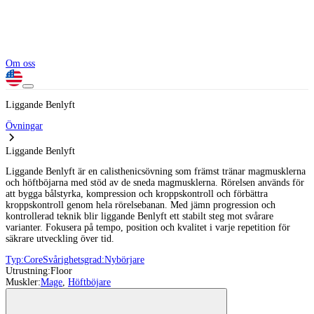
Om oss
Liggande Benlyft
Övningar
Liggande Benlyft
Liggande Benlyft är en calisthenicsövning som främst tränar magmusklerna
och höftböjarna med stöd av de sneda magmusklerna. Rörelsen används för
att bygga bålstyrka, kompression och kroppskontroll och förbättra
kroppskontroll genom hela rörelsebanan. Med jämn progression och
kontrollerad teknik blir liggande Benlyft ett stabilt steg mot svårare
varianter. Fokusera på tempo, position och kvalitet i varje repetition för
säkrare utveckling över tid.
Typ:
Core
Svårighetsgrad:
Nybörjare
Utrustning:
Floor
Muskler:
Mage
,
Höftböjare