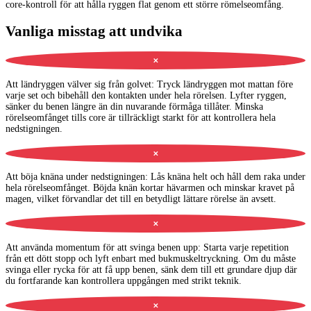
core-kontroll för att hålla ryggen flat genom ett större römelseomfång.
Vanliga misstag att undvika
✕
Att ländryggen välver sig från golvet
:
Tryck ländryggen mot mattan före
varje set och bibehåll den kontakten under hela rörelsen. Lyfter ryggen,
sänker du benen längre än din nuvarande förmåga tillåter. Minska
rörelseomfånget tills core är tillräckligt starkt för att kontrollera hela
nedstigningen.
✕
Att böja knäna under nedstigningen
:
Lås knäna helt och håll dem raka under
hela rörelseomfånget. Böjda knän kortar hävarmen och minskar kravet på
magen, vilket förvandlar det till en betydligt lättare rörelse än avsett.
✕
Att använda momentum för att svinga benen upp
:
Starta varje repetition
från ett dött stopp och lyft enbart med bukmuskeltryckning. Om du måste
svinga eller rycka för att få upp benen, sänk dem till ett grundare djup där
du fortfarande kan kontrollera uppgången med strikt teknik.
✕