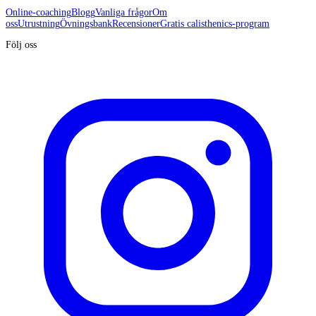
Online-coaching
Blogg
Vanliga frågor
Om
oss
Utrustning
Övningsbank
Recensioner
Gratis calisthenics-program
Följ oss