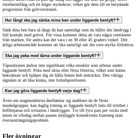
rörelseomfång och ett högre styrkekrav, vilket gör dem till en betydande
progression från golvversionen.
Hur långt ska jag sänka mina ben under liggande benlyft?
Sänk dina ben bara så långt du kan samtidigt som du håller din ländrygg i
full kontakt med golvet. För vissa kommer detta att vara några centimeter
från marken, för andra kan det vara i en 30 eller 45 graders vinkel. Ditt
ärliga arbetsområde kommer att öka naturligt när din core-styrka förbättras.
Ska jag peka med tårna under liggande benlyft?
Tåpositionen ändrar inte signifikant vilka muskler som arbetar under
liggande benlyft. Peka med tårna eller flexa fötterna, vilket som känns
bekvämast och hjälper dig att hålla benen helt utsträckta. Den viktiga
signalen är att låsa knäna, inte fotledspositionen.
Kan jag göra liggande benlyft varje dag?
Även om magmusklerna återhämtar sig snabbare än de flesta
muskelgrupper, kan daglig träning av liggande benlyft leda till trötthet i
höftböjarna och irritation i ländryggen. Tre till fyra pass per vecka med
minst en vilodag mellan passen möjliggör konsekventa framsteg utan
överansträngningsproblem.
Fler övningar