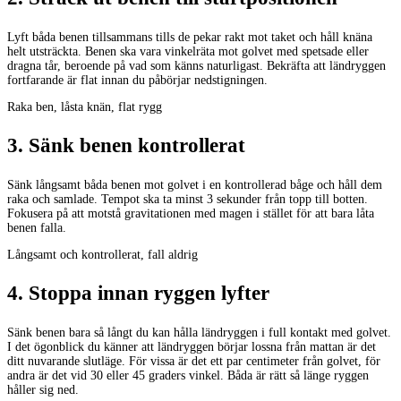
Lyft båda benen tillsammans tills de pekar rakt mot taket och håll knäna
helt utsträckta. Benen ska vara vinkelräta mot golvet med spetsade eller
dragna tår, beroende på vad som känns naturligast. Bekräfta att ländryggen
fortfarande är flat innan du påbörjar nedstigningen.
Raka ben, låsta knän, flat rygg
3
.
Sänk benen kontrollerat
Sänk långsamt båda benen mot golvet i en kontrollerad båge och håll dem
raka och samlade. Tempot ska ta minst 3 sekunder från topp till botten.
Fokusera på att motstå gravitationen med magen i stället för att bara låta
benen falla.
Långsamt och kontrollerat, fall aldrig
4
.
Stoppa innan ryggen lyfter
Sänk benen bara så långt du kan hålla ländryggen i full kontakt med golvet.
I det ögonblick du känner att ländryggen börjar lossna från mattan är det
ditt nuvarande slutläge. För vissa är det ett par centimeter från golvet, för
andra är det vid 30 eller 45 graders vinkel. Båda är rätt så länge ryggen
håller sig ned.