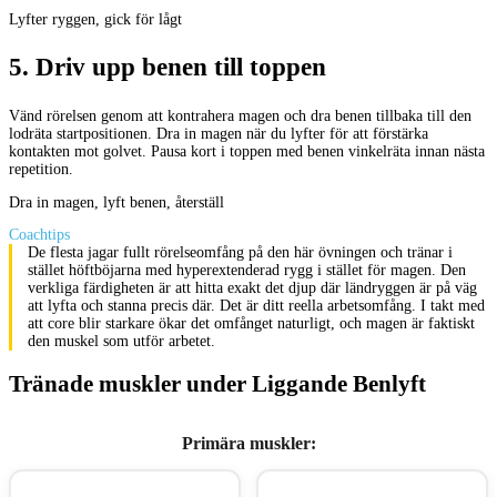
Lyfter ryggen, gick för lågt
5
.
Driv upp benen till toppen
Vänd rörelsen genom att kontrahera magen och dra benen tillbaka till den
lodräta startpositionen. Dra in magen när du lyfter för att förstärka
kontakten mot golvet. Pausa kort i toppen med benen vinkelräta innan nästa
repetition.
Dra in magen, lyft benen, återställ
Coachtips
De flesta jagar fullt rörelseomfång på den här övningen och tränar i
stället höftböjarna med hyperextenderad rygg i stället för magen. Den
verkliga färdigheten är att hitta exakt det djup där ländryggen är på väg
att lyfta och stanna precis där. Det är ditt reella arbetsomfång. I takt med
att core blir starkare ökar det omfånget naturligt, och magen är faktiskt
den muskel som utför arbetet.
Tränade muskler under Liggande Benlyft
Primära muskler
: