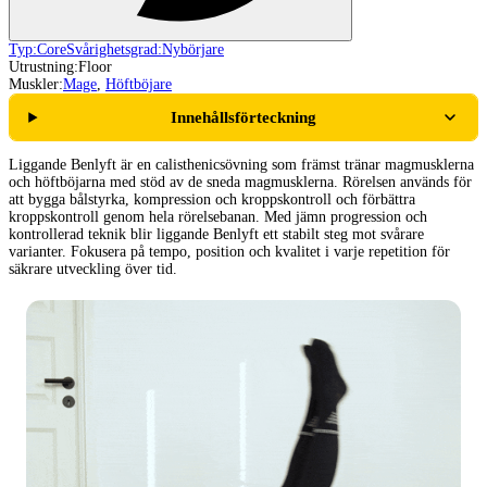
Typ:
Core
Svårighetsgrad:
Nybörjare
Utrustning:
Floor
Muskler:
Mage
,
Höftböjare
Innehållsförteckning
Liggande Benlyft är en calisthenicsövning som främst tränar magmusklerna
och höftböjarna med stöd av de sneda magmusklerna. Rörelsen används för
att bygga bålstyrka, kompression och kroppskontroll och förbättra
kroppskontroll genom hela rörelsebanan. Med jämn progression och
kontrollerad teknik blir liggande Benlyft ett stabilt steg mot svårare
varianter. Fokusera på tempo, position och kvalitet i varje repetition för
säkrare utveckling över tid.