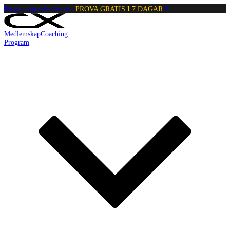
Börja träna calisthenics:
PROVA GRATIS I 7 DAGAR
Medlemskap
Coaching
Program
Reading:
Liggande Benlyft
•
4
min
read