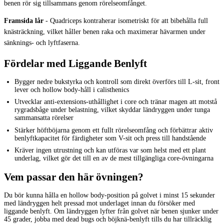
benen rör sig tillsammans genom rörelseomfånget.
Framsida lår
-
Quadriceps kontraherar isometriskt för att bibehålla full
knästräckning, vilket håller benen raka och maximerar hävarmen under
sänknings- och lyftfaserna.
Fördelar med Liggande Benlyft
Bygger nedre bukstyrka och kontroll som direkt överförs till L-sit, front
lever och hollow body-håll i calisthenics
Utvecklar anti-extensions-uthållighet i core och tränar magen att motstå
rygradsbåge under belastning, vilket skyddar ländryggen under tunga
sammansatta rörelser
Stärker höftböjarna genom ett fullt rörelseomfång och förbättrar aktiv
benlyftkapacitet för färdigheter som V-sit och press till handstående
Kräver ingen utrustning och kan utföras var som helst med ett plant
underlag, vilket gör det till en av de mest tillgängliga core-övningarna
Vem passar den här övningen?
Du bör kunna hålla en hollow body-position på golvet i minst 15 sekunder
med ländryggen helt pressad mot underlaget innan du försöker med
liggande benlyft. Om ländryggen lyfter från golvet när benen sjunker under
45 grader, jobba med dead bugs och böjknä-benlyft tills du har tillräcklig