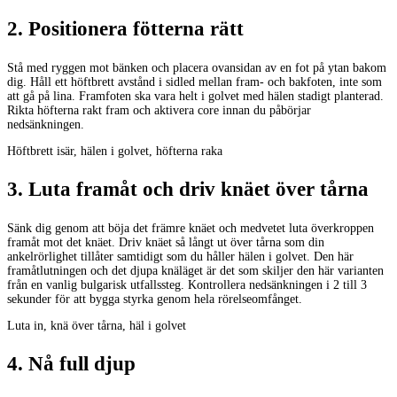
2
.
Positionera fötterna rätt
Stå med ryggen mot bänken och placera ovansidan av en fot på ytan bakom
dig. Håll ett höftbrett avstånd i sidled mellan fram- och bakfoten, inte som
att gå på lina. Framfoten ska vara helt i golvet med hälen stadigt planterad.
Rikta höfterna rakt fram och aktivera core innan du påbörjar
nedsänkningen.
Höftbrett isär, hälen i golvet, höfterna raka
3
.
Luta framåt och driv knäet över tårna
Sänk dig genom att böja det främre knäet och medvetet luta överkroppen
framåt mot det knäet. Driv knäet så långt ut över tårna som din
ankelrörlighet tillåter samtidigt som du håller hälen i golvet. Den här
framåtlutningen och det djupa knäläget är det som skiljer den här varianten
från en vanlig bulgarisk utfallssteg. Kontrollera nedsänkningen i 2 till 3
sekunder för att bygga styrka genom hela rörelseomfånget.
Luta in, knä över tårna, häl i golvet
4
.
Nå full djup