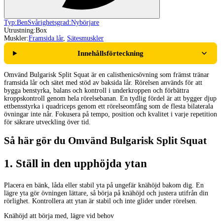
Typ:
Ben
Svårighetsgrad:
Nybörjare
Utrustning:
Box
Muskler:
Framsida lår
,
Sätesmuskler
Innehållsförteckning
Omvänd Bulgarisk Split Squat är en calisthenicsövning som främst tränar
framsida lår och sätet med stöd av baksida lår. Rörelsen används för att
bygga benstyrka, balans och kontroll i underkroppen och förbättra
kroppskontroll genom hela rörelsebanan. En tydlig fördel är att bygger djup
ettbensstyrka i quadriceps genom ett rörelseomfång som de flesta bilaterala
övningar inte når. Fokusera på tempo, position och kvalitet i varje repetition
för säkrare utveckling över tid.
Så här gör du Omvänd Bulgarisk Split Squat
1
.
Ställ in den upphöjda ytan
Placera en bänk, låda eller stabil yta på ungefär knähöjd bakom dig. En
lägre yta gör övningen lättare, så börja på knähöjd och justera utifrån din
rörlighet. Kontrollera att ytan är stabil och inte glider under rörelsen.
Knähöjd att börja med, lägre vid behov