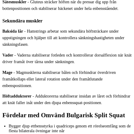
Sätesmuskler
-
Gluteus sträcker höften när du pressar dig upp från
bottenpositionen och stabiliserar bäckenet under hela enbensståendet.
Sekundära muskler
Baksida lår
-
Hamstrings arbetar som sekundära höftsträckare under
uppstigningen och hjälper till att kontrollera sänkningshastigheten under
sänkningsfasen.
Vader
-
Vaderna stabiliserar fotleden och kontrollerar dorsalflexion när knät
driver framåt över tårna under sänkningen.
Mage
-
Magmusklerna stabiliserar bålen och förhindrar överdriven
framåtkollaps eller lateral rotation under den framåtlutande
enbenspositionen.
Höftadduktorer
-
Adduktorerna stabiliserar insidan av låret och förhindrar
att knät faller inåt under den djupa enbenssquat-positionen.
Fördelar med Omvänd Bulgarisk Split Squat
Bygger djup ettbensstyrka i quadriceps genom ett rörelseomfång som de
flesta bilaterala övningar inte når