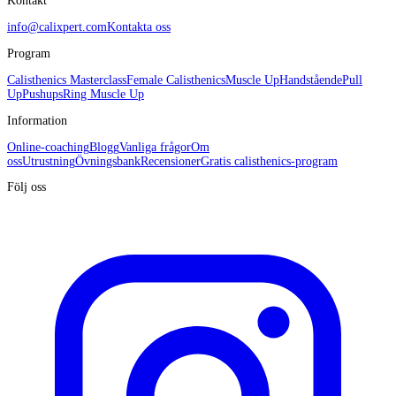
Kontakt
info@calixpert.com
Kontakta oss
Program
Calisthenics Masterclass
Female Calisthenics
Muscle Up
Handstående
Pull
Up
Pushups
Ring Muscle Up
Information
Online-coaching
Blogg
Vanliga frågor
Om
oss
Utrustning
Övningsbank
Recensioner
Gratis calisthenics-program
Följ oss