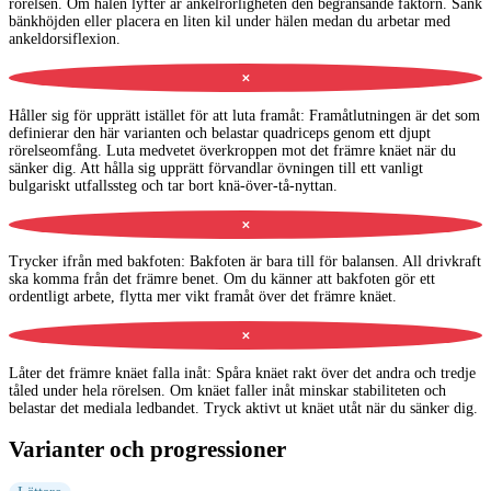
rörelsen. Om hälen lyfter är ankelrörligheten den begränsande faktorn. Sänk
bänkhöjden eller placera en liten kil under hälen medan du arbetar med
ankeldorsiflexion.
✕
Håller sig för upprätt istället för att luta framåt
:
Framåtlutningen är det som
definierar den här varianten och belastar quadriceps genom ett djupt
rörelseomfång. Luta medvetet överkroppen mot det främre knäet när du
sänker dig. Att hålla sig upprätt förvandlar övningen till ett vanligt
bulgariskt utfallssteg och tar bort knä-över-tå-nyttan.
✕
Trycker ifrån med bakfoten
:
Bakfoten är bara till för balansen. All drivkraft
ska komma från det främre benet. Om du känner att bakfoten gör ett
ordentligt arbete, flytta mer vikt framåt över det främre knäet.
✕
Låter det främre knäet falla inåt
:
Spåra knäet rakt över det andra och tredje
tåled under hela rörelsen. Om knäet faller inåt minskar stabiliteten och
belastar det mediala ledbandet. Tryck aktivt ut knäet utåt när du sänker dig.
Varianter och progressioner