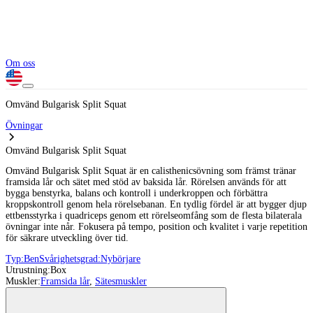
Om oss
Omvänd Bulgarisk Split Squat
Övningar
Omvänd Bulgarisk Split Squat
Omvänd Bulgarisk Split Squat är en calisthenicsövning som främst tränar
framsida lår och sätet med stöd av baksida lår. Rörelsen används för att
bygga benstyrka, balans och kontroll i underkroppen och förbättra
kroppskontroll genom hela rörelsebanan. En tydlig fördel är att bygger djup
ettbensstyrka i quadriceps genom ett rörelseomfång som de flesta bilaterala
övningar inte når. Fokusera på tempo, position och kvalitet i varje repetition
för säkrare utveckling över tid.
Typ:
Ben
Svårighetsgrad:
Nybörjare
Utrustning:
Box
Muskler:
Framsida lår
,
Sätesmuskler