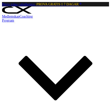
Börja träna calisthenics:
PROVA GRATIS I 7 DAGAR
Medlemskap
Coaching
Program
Reading:
Omvänd Bulgarisk Split Squat
•
4
min