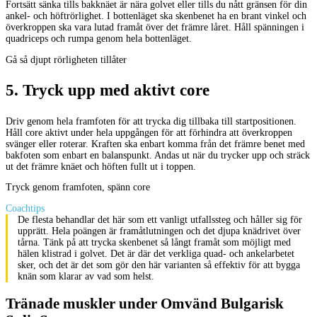
Fortsätt sänka tills bakknäet är nära golvet eller tills du nått gränsen för din
ankel- och höftrörlighet. I bottenläget ska skenbenet ha en brant vinkel och
överkroppen ska vara lutad framåt över det främre låret. Håll spänningen i
quadriceps och rumpa genom hela bottenläget.
Gå så djupt rörligheten tillåter
5
.
Tryck upp med aktivt core
Driv genom hela framfoten för att trycka dig tillbaka till startpositionen.
Håll core aktivt under hela uppgången för att förhindra att överkroppen
svänger eller roterar. Kraften ska enbart komma från det främre benet med
bakfoten som enbart en balanspunkt. Andas ut när du trycker upp och sträck
ut det främre knäet och höften fullt ut i toppen.
Tryck genom framfoten, spänn core
Coachtips
De flesta behandlar det här som ett vanligt utfallssteg och håller sig för
upprätt. Hela poängen är framåtlutningen och det djupa knädrivet över
tårna. Tänk på att trycka skenbenet så långt framåt som möjligt med
hälen klistrad i golvet. Det är där det verkliga quad- och ankelarbetet
sker, och det är det som gör den här varianten så effektiv för att bygga
knän som klarar av vad som helst.
Tränade muskler under Omvänd Bulgarisk