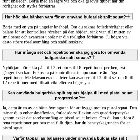
runt knäleden. Börja med en lägre yta och öka gradvis djupet när din
rörlighet och styrka förbättras.
Hur hög ska bänken vara för en omvänd bulgarisk split squat?
Börja med en yta på ungefär knähöjd. Om du saknar fotledsrörlighet eller
balans för att kontrollera rörelsen på den höjden, sänk ytan till mitten av
smalbenet och avancera uppåt när din rörlighet förbättras. Ju högre yta,
desto större rörelseomfång och stabilitetskrav.
Hur många set och repetitioner ska jag göra för omvända
bulgariska split squats?
Nybörjare bör sikta på 2 till 3 set om 6 till 8 repetitioner per ben, två
gånger i veckan. Fokusera på kontrollerat tempo snarare än höga
repetitioner. Medelavancerade atleter kan avancera till 3 till 4 set om 8 till
12 repetitioner med tillsatt vikt eller en högre yta.
Kan omvända bulgariska split squats hjälpa till med pistol squat
progression?
Ja, detta är en av de bästa övningarna för att bygga mot en pistol squat. Den
tränar djup enbensknäflexion, fotledsdorsalflexion och quadricepsstyrka
genom exakt det rörelseomfång en pistol squat kräver. Om du kan utföra 8
rena repetitioner per ben med fullt djup, har du benstyrkegrunden för en
pistol squat.
Varför tappar jag balansen under omvända bulgariska split