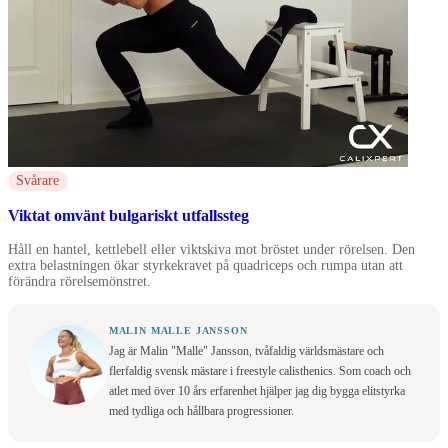
Svårare
Viktat omvänt bulgariskt utfallssteg
Håll en hantel, kettlebell eller viktskiva mot bröstet under rörelsen. Den
extra belastningen ökar styrkekravet på quadriceps och rumpa utan att
förändra rörelsemönstret.
MALIN MALLE JANSSON
Jag är Malin "Malle" Jansson, tvåfaldig världsmästare och
flerfaldig svensk mästare i freestyle calisthenics. Som coach och
atlet med över 10 års erfarenhet hjälper jag dig bygga elitstyrka
med tydliga och hållbara progressioner.