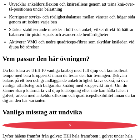
Utvecklar ankeldorsiflexion och knäresiliens genom att träna knä-över-
tå-positionen under belastning
Korrigerar styrke- och rörlighetsbalanser mellan vänster och höger sida
genom att isolera varje ben
Stärker stabiliserande muskler i höft och ankel, vilket direkt förbättrar
balansen för pistol squats och avancerade benfärdigheter
Aktiverar VMO och nedre quadriceps-fibrer som skyddar knäleden vid
djupa böjrörelser
Vem passar den här övningen?
Du bör klara av 8 till 10 vanliga knäböj med full djup och kontrollerat
tempo med bara kroppsvikt innan du testar den här övningen. Bekväm
balans på ett ben och grundläggande ankelrörlighet krävs också, så öva
vanliga utfallssteg och bulgariska knäböj med kroppsvikt först. Om du
känner skarp knäsmärta vid djup knäböjning eller inte kan hålla hälen i
golvet, arbeta med ankeldorsiflexion och quadricepsflexibilitet innan du tar
dig an den här varianten.
Vanliga misstag att undvika
✕
Lyfter hälens framfot från golvet
:
Håll hela framfoten i golvet under hela