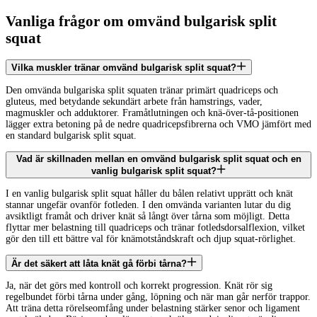
Vanliga frågor om omvänd bulgarisk split
squat
Vilka muskler tränar omvänd bulgarisk split squat?
Den omvända bulgariska split squaten tränar primärt quadriceps och
gluteus, med betydande sekundärt arbete från hamstrings, vader,
magmuskler och adduktorer. Framåtlutningen och knä-över-tå-positionen
lägger extra betoning på de nedre quadricepsfibrerna och VMO jämfört med
en standard bulgarisk split squat.
Vad är skillnaden mellan en omvänd bulgarisk split squat och en
vanlig bulgarisk split squat?
I en vanlig bulgarisk split squat håller du bålen relativt upprätt och knät
stannar ungefär ovanför fotleden. I den omvända varianten lutar du dig
avsiktligt framåt och driver knät så långt över tårna som möjligt. Detta
flyttar mer belastning till quadriceps och tränar fotledsdorsalflexion, vilket
gör den till ett bättre val för knämotståndskraft och djup squat-rörlighet.
Är det säkert att låta knät gå förbi tårna?
Ja, när det görs med kontroll och korrekt progression. Knät rör sig
regelbundet förbi tårna under gång, löpning och när man går nerför trappor.
Att träna detta rörelseomfång under belastning stärker senor och ligament