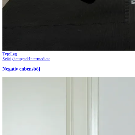
Typ:
Leg
Svårighetsgrad:
Intermediate
Negativ enbensböj