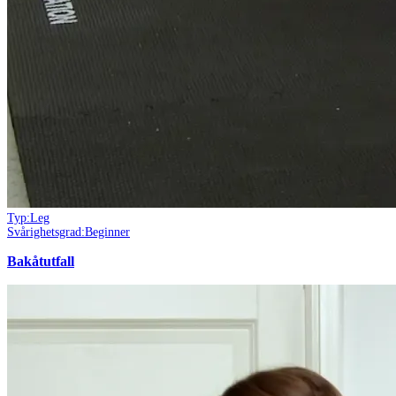
Typ:
Leg
Svårighetsgrad:
Beginner
Bakåtutfall