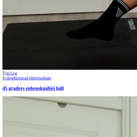
Typ:
Leg
Svårighetsgrad:
Intermediate
45 graders enbensknäböj håll