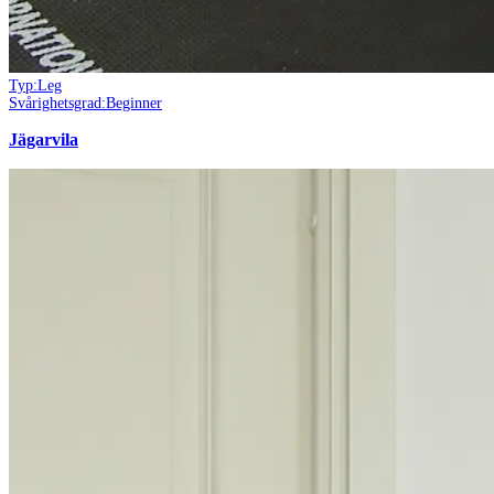
Typ:
Leg
Svårighetsgrad:
Beginner
Jägarvila