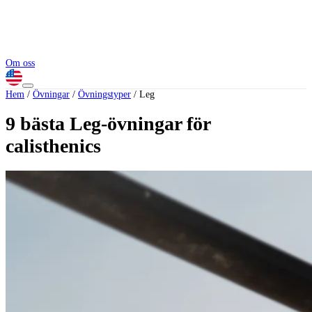
Om oss
Hem
/
Övningar
/
Övningstyper
/
Leg
9 bästa Leg-övningar för
calisthenics