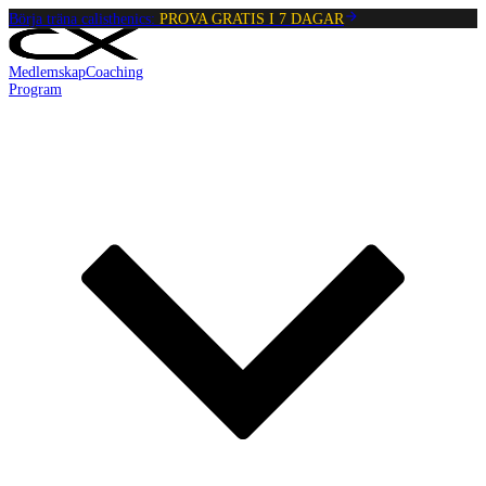
Börja träna calisthenics:
PROVA GRATIS I 7 DAGAR
Medlemskap
Coaching
Program