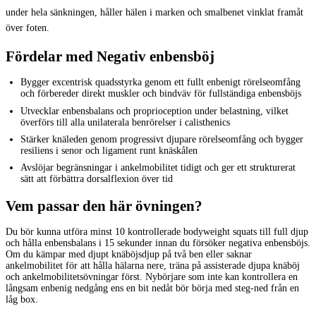
under hela sänkningen, håller hälen i marken och smalbenet vinklat framåt
över foten.
Fördelar med Negativ enbensböj
Bygger excentrisk quadsstyrka genom ett fullt enbenigt rörelseomfång
och förbereder direkt muskler och bindväv för fullständiga enbensböjs
Utvecklar enbensbalans och proprioception under belastning, vilket
överförs till alla unilaterala benrörelser i calisthenics
Stärker knäleden genom progressivt djupare rörelseomfång och bygger
resiliens i senor och ligament runt knäskålen
Avslöjar begränsningar i ankelmobilitet tidigt och ger ett strukturerat
sätt att förbättra dorsalflexion över tid
Vem passar den här övningen?
Du bör kunna utföra minst 10 kontrollerade bodyweight squats till full djup
och hålla enbensbalans i 15 sekunder innan du försöker negativa enbensböjs.
Om du kämpar med djupt knäböjsdjup på två ben eller saknar
ankelmobilitet för att hålla hälarna nere, träna på assisterade djupa knäböj
och ankelmobilitetsövningar först. Nybörjare som inte kan kontrollera en
långsam enbenig nedgång ens en bit nedåt bör börja med steg-ned från en
låg box.