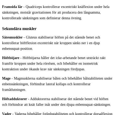
Framsida lår
-
Quadriceps kontrollerar excentriskt knäflexion under hela
sänkningen, motstår gravitationen för att producera den långsamma,
kontrollerade sänkningen som definierar denna övning.
Sekundära muskler
Sätesmuskler
-
Gluteus stabiliserar höften på det stående benet och
kontrollerar höftflexion excentriskt när kroppen sänks ner i en djup
enbenssquat-position.
Höftböjare
-
Höftböjarna håller det icke-arbetande benet utsträckt rakt
framför kroppen under hela rörelsen, och bibehåller en isometrisk
kontraktion under ökande krav när sänkningen fördjupas.
Mage
-
Magmusklerna stabiliserar bålen och bibehåller bålstabiliteten under
enbenssänkningen, förhindrar lateral kollaps och kontrollerar
framåtlutningen.
Höftadduktorer
-
Adduktorerna stabiliserar det stående benet vid höften
och förhindrar att knät faller inåt under den djupa enbenssquat-sänkningen.
Vader
-
Vaderna bibehåller fotledsstabiliteten och kontrollerar dorsalflexion