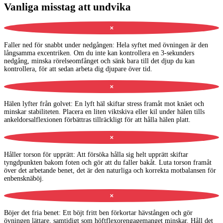
Vanliga misstag att undvika
✕
Faller ned för snabbt under nedgången
:
Hela syftet med övningen är den
långsamma excentriken. Om du inte kan kontrollera en 3-sekunders
nedgång, minska rörelseomfånget och sänk bara till det djup du kan
kontrollera, för att sedan arbeta dig djupare över tid.
✕
Hälen lyfter från golvet
:
En lyft häl skiftar stress framåt mot knäet och
minskar stabiliteten. Placera en liten viktskiva eller kil under hälen tills
ankeldorsalflexionen förbättras tillräckligt för att hålla hälen platt.
✕
Håller torson för upprätt
:
Att försöka hålla sig helt upprätt skiftar
tyngdpunkten bakom foten och gör att du faller bakåt. Luta torson framåt
över det arbetande benet, det är den naturliga och korrekta motbalansen för
enbensknäböj.
✕
Böjer det fria benet
:
Ett böjt fritt ben förkortar hävstången och gör
övningen lättare, samtidigt som höftflexorengagemanget minskar. Håll det