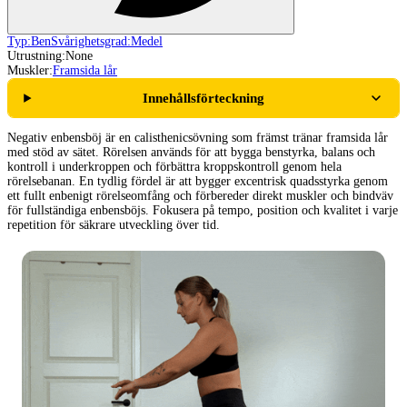
Typ:
Ben
Svårighetsgrad:
Medel
Utrustning:
None
Muskler:
Framsida lår
Innehållsförteckning
Negativ enbensböj är en calisthenicsövning som främst tränar framsida lår
med stöd av sätet. Rörelsen används för att bygga benstyrka, balans och
kontroll i underkroppen och förbättra kroppskontroll genom hela
rörelsebanan. En tydlig fördel är att bygger excentrisk quadsstyrka genom
ett fullt enbenigt rörelseomfång och förbereder direkt muskler och bindväv
för fullständiga enbensböjs. Fokusera på tempo, position och kvalitet i varje
repetition för säkrare utveckling över tid.