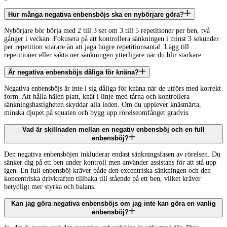
Hur många negativa enbensböjs ska en nybörjare göra?
Nybörjare bör börja med 2 till 3 set om 3 till 5 repetitioner per ben, två
gånger i veckan. Fokusera på att kontrollera sänkningen i minst 3 sekunder
per repetition snarare än att jaga högre repetitionsantal. Lägg till
repetitioner eller sakta ner sänkningen ytterligare när du blir starkare.
Är negativa enbensböjs dåliga för knäna?
Negativa enbensböjs är inte i sig dåliga för knäna när de utförs med korrekt
form. Att hålla hälen platt, knät i linje med tårna och kontrollera
sänkningshastigheten skyddar alla leden. Om du upplever knäsmärta,
minska djupet på squaten och bygg upp rörelseomfånget gradvis.
Vad är skillnaden mellan en negativ enbensböj och en full
enbensböj?
Den negativa enbensböjen inkluderar endast sänkningsfasen av rörelsen. Du
sänker dig på ett ben under kontroll men använder assistans för att stå upp
igen. En full enbensböj kräver både den excentriska sänkningen och den
koncentriska drivkraften tillbaka till stående på ett ben, vilket kräver
betydligt mer styrka och balans.
Kan jag göra negativa enbensböjs om jag inte kan göra en vanlig
enbensböj?