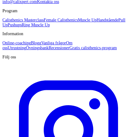
info@calixpert.com
Kontakta oss
Program
Calisthenics Masterclass
Female Calisthenics
Muscle Up
Handstående
Pull
Up
Pushups
Ring Muscle Up
Information
Online-coaching
Blogg
Vanliga frågor
Om
oss
Utrustning
Övningsbank
Recensioner
Gratis calisthenics-program
Följ oss