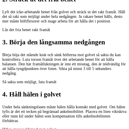
Lyft det icke-arbetande benet från golvet och sträck ut det rakt framåt. Håll
det så rakt som möjligt under hela nedgången. Ju rakare benet hålls, desto
mer måste höftflexorer och mage arbeta för att hålla det i position.
Lås det fria benet rakt framåt
3
.
Börja den långsamma nedgången
Börja böja det stående knät och sänk höfterna mot golvet så sakta du kan
kontrollera. Luta torson framåt över det arbetande benet för att hålla
balansen. Den här framåtlukningen är inte ett misstag, den är nödvändig för
att hålla tyngdpunkten över foten. Sikta på minst 3 till 5 sekunders
nedgång.
Så sakta som möjligt, luta framåt
4
.
Håll hälen i golvet
Under hela sänkningsfasen måste hälen hålla kontakt med golvet. Om hälen
lyfts är det ett tecken på begränsad ankelmobilitet. Placera en liten viktskiva
eller tunn kil under hälen som kompensation tills ankelmobiliteten
förbättras.