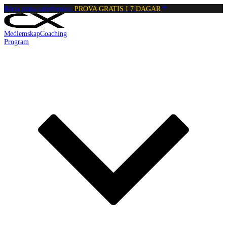
Börja träna calisthenics:
PROVA GRATIS I 7 DAGAR
Medlemskap
Coaching
Program
Reading:
Negativ enbensböj
•
4
min
read