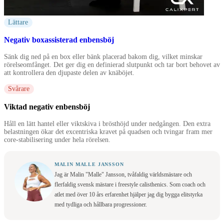
Lättare
Negativ boxassisterad enbensböj
Sänk dig ned på en box eller bänk placerad bakom dig, vilket minskar
rörelseomfånget. Det ger dig en definierad slutpunkt och tar bort behovet av
att kontrollera den djupaste delen av knäböjet.
Svårare
Viktad negativ enbensböj
Håll en lätt hantel eller viktskiva i brösthöjd under nedgången. Den extra
belastningen ökar det excentriska kravet på quadsen och tvingar fram mer
core-stabilisering under hela rörelsen.
MALIN MALLE JANSSON
Jag är Malin "Malle" Jansson, tvåfaldig världsmästare och
flerfaldig svensk mästare i freestyle calisthenics. Som coach och
atlet med över 10 års erfarenhet hjälper jag dig bygga elitstyrka
med tydliga och hållbara progressioner.