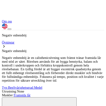
Om oss
Negativ enbensböj
Övningar
Negativ enbensböj
Negativ enbensböj är en calisthenicsövning som främst tränar framsida lår
med stöd av sätet. Rörelsen används för att bygga benstyrka, balans och
kontroll i underkroppen och förbättra kroppskontroll genom hela
rörelsebanan. En tydlig fördel är att bygger excentrisk quadsstyrka genom
ett fullt enbenigt rörelseomfång och förbereder direkt muskler och bindväv
för fullständiga enbensböjs. Fokusera på tempo, position och kvalitet i varje
repetition för säkrare utveckling över tid.
Typ:
Ben
Svårighetsgrad:
Medel
Utrustning:
None
Muskler:
Framsida lår