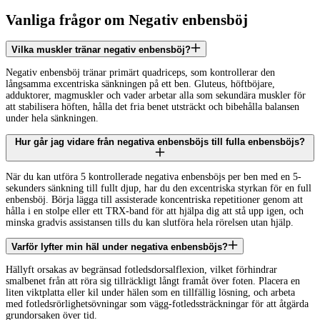
Vanliga frågor om Negativ enbensböj
Vilka muskler tränar negativ enbensböj?
Negativ enbensböj tränar primärt quadriceps, som kontrollerar den
långsamma excentriska sänkningen på ett ben. Gluteus, höftböjare,
adduktorer, magmuskler och vader arbetar alla som sekundära muskler för
att stabilisera höften, hålla det fria benet utsträckt och bibehålla balansen
under hela sänkningen.
Hur går jag vidare från negativa enbensböjs till fulla enbensböjs?
När du kan utföra 5 kontrollerade negativa enbensböjs per ben med en 5-
sekunders sänkning till fullt djup, har du den excentriska styrkan för en full
enbensböj. Börja lägga till assisterade koncentriska repetitioner genom att
hålla i en stolpe eller ett TRX-band för att hjälpa dig att stå upp igen, och
minska gradvis assistansen tills du kan slutföra hela rörelsen utan hjälp.
Varför lyfter min häl under negativa enbensböjs?
Hällyft orsakas av begränsad fotledsdorsalflexion, vilket förhindrar
smalbenet från att röra sig tillräckligt långt framåt över foten. Placera en
liten viktplatta eller kil under hälen som en tillfällig lösning, och arbeta
med fotledsrörlighetsövningar som vägg-fotledssträckningar för att åtgärda
grundorsaken över tid.