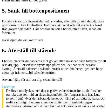
Hälen stannar klistrad mot golvet
5
.
Sänk till bottenpositionen
Fortsätt sänka tills lårmuskeln nuddar vaden, eller tills du nått den djupaste
positionen du kan kontrollera. Håll core aktiverat och det utsträckta benet
från golvet hela tiden. Håll positionen kort i botten om du kan, innan du
återställer.
Gå så djupt du kan kontrollera
6
.
Återställ till stående
I botten placerar du händerna mot golvet eller använder båda fötterna för att
resa dig upp. Försök inte trycka upp på ett ben, det här är en negativ-
övning. Återställ balansen i stående, sträck ut det fria benet igen och börja
nästa rep från en stabil stående position.
Använd hjälp för att resa dig, sedan återställ
Coachtips
De flesta misslyckas med den negativa enbensböjen för att de försöker
stå rakt upp som vid en skivstångsknäböj. Det fungerar inte här. Luta
torson framåt över det arbetande benet och tänk på att sätta sig bakåt och
nedåt samtidigt. I samma stund du tillåter den framåtlukningen
stabiliseras balansen och du kan faktiskt fokusera på att sakta ned istället