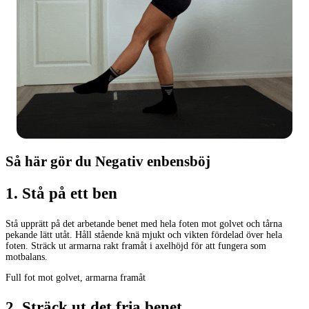
Så här gör du Negativ enbensböj
1
.
Stå på ett ben
Stå upprätt på det arbetande benet med hela foten mot golvet och tårna
pekande lätt utåt. Håll stående knä mjukt och vikten fördelad över hela
foten. Sträck ut armarna rakt framåt i axelhöjd för att fungera som
motbalans.
Full fot mot golvet, armarna framåt
2
.
Sträck ut det fria benet