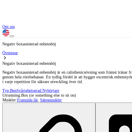
Om oss
Negativ boxassisterad enbensböj
Övningar
Negativ boxassisterad enbensböj
Negativ boxassisterad enbensböj är en calisthenicsövning som främst tränar fr
genom hela rörelsebanan. En tydlig fördel är att bygger excentrisk enbenstyrk
i varje repetition för säkrare utveckling över tid.
Typ:
Ben
Svårighetsgrad:
Nybörjare
Utrustning:
Box (or something else to sit on)
Muskler:
Framsida lår
,
Sätesmuskler