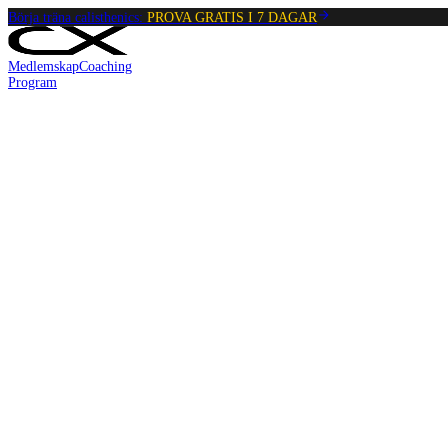
Börja träna calisthenics:
PROVA GRATIS I 7 DAGAR
Medlemskap
Coaching
Program