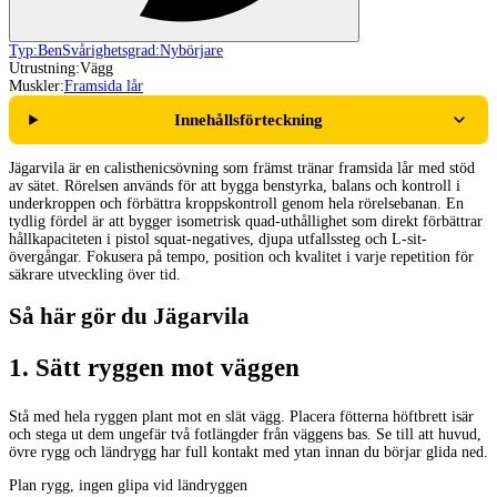
Typ:
Ben
Svårighetsgrad:
Nybörjare
Utrustning:
Vägg
Muskler:
Framsida lår
Innehållsförteckning
Jägarvila är en calisthenicsövning som främst tränar framsida lår med stöd
av sätet. Rörelsen används för att bygga benstyrka, balans och kontroll i
underkroppen och förbättra kroppskontroll genom hela rörelsebanan. En
tydlig fördel är att bygger isometrisk quad-uthållighet som direkt förbättrar
hållkapaciteten i pistol squat-negatives, djupa utfallssteg och L-sit-
övergångar. Fokusera på tempo, position och kvalitet i varje repetition för
säkrare utveckling över tid.
Så här gör du Jägarvila
1
.
Sätt ryggen mot väggen
Stå med hela ryggen plant mot en slät vägg. Placera fötterna höftbrett isär
och stega ut dem ungefär två fotlängder från väggens bas. Se till att huvud,
övre rygg och ländrygg har full kontakt med ytan innan du börjar glida ned.
Plan rygg, ingen glipa vid ländryggen