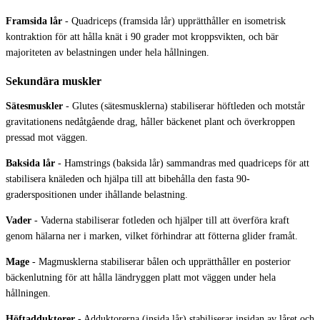
Framsida lår
-
Quadriceps (framsida lår) upprätthåller en isometrisk
kontraktion för att hålla knät i 90 grader mot kroppsvikten, och bär
majoriteten av belastningen under hela hållningen.
Sekundära muskler
Sätesmuskler
-
Glutes (sätesmusklerna) stabiliserar höftleden och motstår
gravitationens nedåtgående drag, håller bäckenet plant och överkroppen
pressad mot väggen.
Baksida lår
-
Hamstrings (baksida lår) sammandras med quadriceps för att
stabilisera knäleden och hjälpa till att bibehålla den fasta 90-
graderspositionen under ihållande belastning.
Vader
-
Vaderna stabiliserar fotleden och hjälper till att överföra kraft
genom hälarna ner i marken, vilket förhindrar att fötterna glider framåt.
Mage
-
Magmusklerna stabiliserar bålen och upprätthåller en posterior
bäckenlutning för att hålla ländryggen platt mot väggen under hela
hållningen.
Höftadduktorer
-
Adduktorerna (insida lår) stabiliserar insidan av låret och