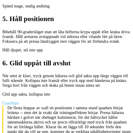
Spänd mage, stadig andning
5
.
Håll positionen
Bibehåll 90-gradersläget utan att låta höfterna krypa uppåt eller knäna driva
framåt. Håll armarna avslappnade vid sidorna eller vilande lätt på låren.
Fokusera på att pressa ländryggen mot väggen för att förhindra svänk.
Håll djupet, stå inte upp
6
.
Glid uppåt till avslut
När setet är klart, tryck genom hälarna och glid sakta upp längs väggen till
fullt stående. Kollapsa inte framåt eller tryck upp med händerna på knäna.
Stega bort från väggen och skaka på benen innan nästa set.
Glid upp sakta, kollapsa inte
Coachtips
De flesta hoppar av wall sit-positionen i samma stund quadsen börjar
bränna -- men det är exakt där träningseffekten börjar. Pressa hälarna
hårdare i golvet när obehaget kulminerar, för det hältrycket håller
sätesmusklerna aktiva och tar precis tillräckligt med tryck från quadsen
för att förlänga hållet. Klarar du att lägga till 10 sekunder förbi den
punkt där du vill ge upp, kommer du se verkliga uthållighetsvinster inom