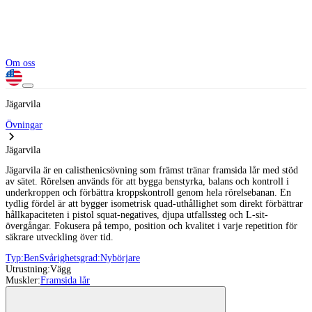
Om oss
Jägarvila
Övningar
Jägarvila
Jägarvila är en calisthenicsövning som främst tränar framsida lår med stöd
av sätet. Rörelsen används för att bygga benstyrka, balans och kontroll i
underkroppen och förbättra kroppskontroll genom hela rörelsebanan. En
tydlig fördel är att bygger isometrisk quad-uthållighet som direkt förbättrar
hållkapaciteten i pistol squat-negatives, djupa utfallssteg och L-sit-
övergångar. Fokusera på tempo, position och kvalitet i varje repetition för
säkrare utveckling över tid.
Typ:
Ben
Svårighetsgrad:
Nybörjare
Utrustning:
Vägg
Muskler:
Framsida lår