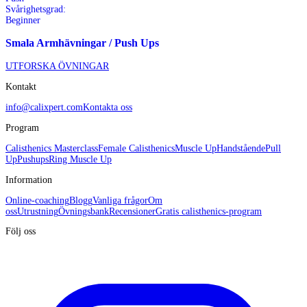
Svårighetsgrad:
Beginner
Smala Armhävningar / Push Ups
UTFORSKA ÖVNINGAR
Kontakt
info@calixpert.com
Kontakta oss
Program
Calisthenics Masterclass
Female Calisthenics
Muscle Up
Handstående
Pull
Up
Pushups
Ring Muscle Up
Information
Online-coaching
Blogg
Vanliga frågor
Om
oss
Utrustning
Övningsbank
Recensioner
Gratis calisthenics-program
Följ oss