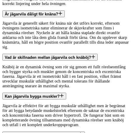
korrekt linjering under hela övningen.
Är jägarvila dåligt för knäna?
Jägarvila är generellt säkert för knäna när det utförs korrekt, eftersom
övningens isometriska natur eliminerar de skjuvkrafter som finns i
dynamiska rörelser. Nyckeln är att hålla knäna staplade direkt ovanför
anklarna och inte låta dem glida framåt förbi tårna. Om du upplever skarp
knäsmärta, håll en högre position ovanför parallellt tills dina leder anpassar
sig.
Vad är skillnaden mellan jägarvila och knäböj?
Knäböj är en dynamisk övning som rör sig genom ett fullt rörelseomfång
och bygger styrka och muskler genom de koncentriska och excentriska
faserna. Jägarvila är ett isometriskt håll i en fast position, vilket främst
utvecklar muskulär uthållighet och mental tolerans för ihållande
ansträngning snarare än maximal styrka.
Kan jägarvila bygga muskler?
Jägarvila är effektivt för att bygga muskulär uthållighet men är begränsat
för att bygga betydande muskelstorlek eftersom de saknar de excentriska
och koncentriska faserna som driver hypertrofi. De fungerar bäst som en
kompletterande övning tillsammans med dynamiska rörelser som knäböj
och utfall i ett komplett underkroppsprogram.