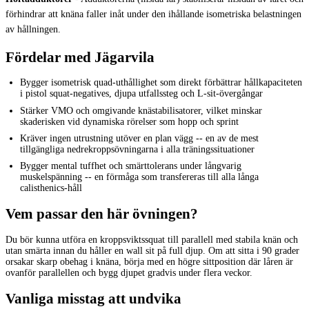
förhindrar att knäna faller inåt under den ihållande isometriska belastningen
av hållningen.
Fördelar med Jägarvila
Bygger isometrisk quad-uthållighet som direkt förbättrar hållkapaciteten
i pistol squat-negatives, djupa utfallssteg och L-sit-övergångar
Stärker VMO och omgivande knästabilisatorer, vilket minskar
skaderisken vid dynamiska rörelser som hopp och sprint
Kräver ingen utrustning utöver en plan vägg -- en av de mest
tillgängliga nedrekroppsövningarna i alla träningssituationer
Bygger mental tuffhet och smärttolerans under långvarig
muskelspänning -- en förmåga som transfereras till alla långa
calisthenics-håll
Vem passar den här övningen?
Du bör kunna utföra en kroppsviktssquat till parallell med stabila knän och
utan smärta innan du håller en wall sit på full djup. Om att sitta i 90 grader
orsakar skarp obehag i knäna, börja med en högre sittposition där låren är
ovanför parallellen och bygg djupet gradvis under flera veckor.
Vanliga misstag att undvika