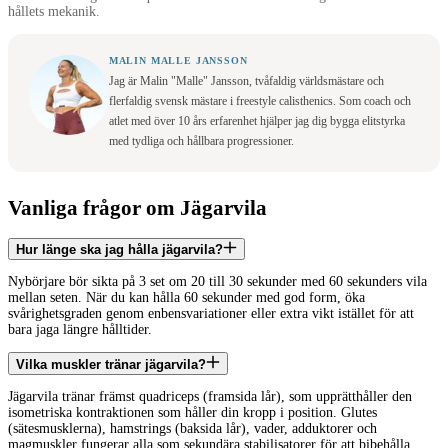
hållets mekanik.
MALIN MALLE JANSSON
Jag är Malin "Malle" Jansson, tvåfaldig världsmästare och
flerfaldig svensk mästare i freestyle calisthenics. Som coach och
atlet med över 10 års erfarenhet hjälper jag dig bygga elitstyrka
med tydliga och hållbara progressioner.
Vanliga frågor om Jägarvila
Hur länge ska jag hålla jägarvila?
Nybörjare bör sikta på 3 set om 20 till 30 sekunder med 60 sekunders vila
mellan seten. När du kan hålla 60 sekunder med god form, öka
svårighetsgraden genom enbensvariationer eller extra vikt istället för att
bara jaga längre hålltider.
Vilka muskler tränar jägarvila?
Jägarvila tränar främst quadriceps (framsida lår), som upprätthåller den
isometriska kontraktionen som håller din kropp i position. Glutes
(sätesmusklerna), hamstrings (baksida lår), vader, adduktorer och
magmuskler fungerar alla som sekundära stabilisatorer för att bibehålla