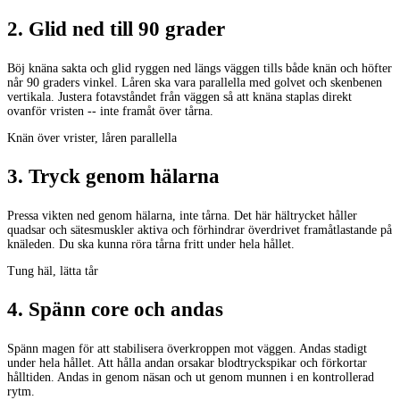
2
.
Glid ned till 90 grader
Böj knäna sakta och glid ryggen ned längs väggen tills både knän och höfter
når 90 graders vinkel. Låren ska vara parallella med golvet och skenbenen
vertikala. Justera fotavståndet från väggen så att knäna staplas direkt
ovanför vristen -- inte framåt över tårna.
Knän över vrister, låren parallella
3
.
Tryck genom hälarna
Pressa vikten ned genom hälarna, inte tårna. Det här hältrycket håller
quadsar och sätesmuskler aktiva och förhindrar överdrivet framåtlastande på
knäleden. Du ska kunna röra tårna fritt under hela hållet.
Tung häl, lätta tår
4
.
Spänn core och andas
Spänn magen för att stabilisera överkroppen mot väggen. Andas stadigt
under hela hållet. Att hålla andan orsakar blodtryckspikar och förkortar
hålltiden. Andas in genom näsan och ut genom munnen i en kontrollerad
rytm.