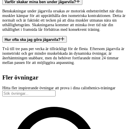
Varför skakar mina ben under jägarvila?
Benskakningar under jägarvila orsakas av motorisk enhetströtthet när dina
muskler kämpar för att upprätthålla den isometriska kontraktionen. Detta är
normalt och är faktiskt ett tecken på att dina muskler utmanas nära sin
uthållighetsgräns. Skakningarna kommer att minska över tid när din
uthållighet i framsida lår förbättras med konsekvent träning.
Hur ofta ska jag göra jägarvila?
Två till tre pass per vecka är tillräckligt för de flesta. Eftersom jägarvila är
isometriskt och ger mindre muskelskada än dynamiska övningar, är
återhämtningen snabbare, men du behöver fortfarande minst 24 timmar
mellan passen för att möjliggöra anpassning.
Fler övningar
Hitta fler inspirerande övningar att prova i dina calisthenics-träningar