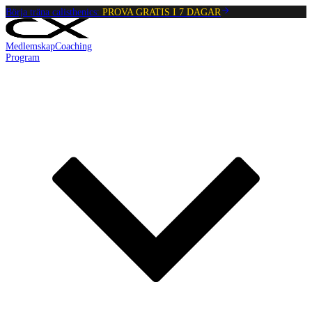
Börja träna calisthenics:
PROVA GRATIS I 7 DAGAR
Medlemskap
Coaching
Program
Reading:
Jägarvila
•
4
min
read