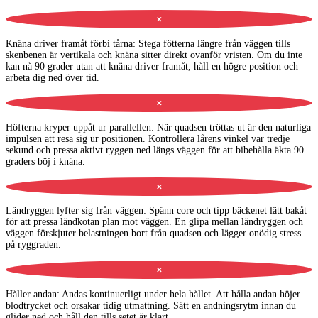
✕
Knäna driver framåt förbi tårna
:
Stega fötterna längre från väggen tills
skenbenen är vertikala och knäna sitter direkt ovanför vristen. Om du inte
kan nå 90 grader utan att knäna driver framåt, håll en högre position och
arbeta dig ned över tid.
✕
Höfterna kryper uppåt ur parallellen
:
När quadsen tröttas ut är den naturliga
impulsen att resa sig ur positionen. Kontrollera lårens vinkel var tredje
sekund och pressa aktivt ryggen ned längs väggen för att bibehålla äkta 90
graders böj i knäna.
✕
Ländryggen lyfter sig från väggen
:
Spänn core och tipp bäckenet lätt bakåt
för att pressa ländkotan plan mot väggen. En glipa mellan ländryggen och
väggen förskjuter belastningen bort från quadsen och lägger onödig stress
på ryggraden.
✕
Håller andan
:
Andas kontinuerligt under hela hållet. Att hålla andan höjer
blodtrycket och orsakar tidig utmattning. Sätt en andningsrytm innan du
glider ned och håll den tills setet är klart.