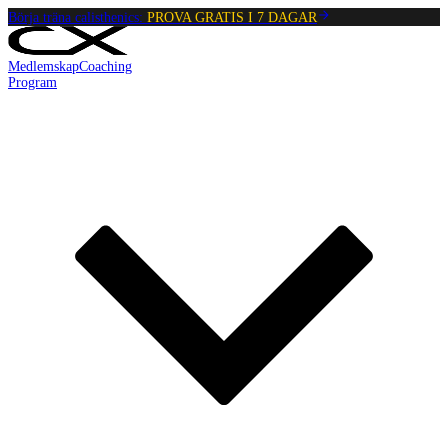
Börja träna calisthenics:
PROVA GRATIS I 7 DAGAR
Medlemskap
Coaching
Program