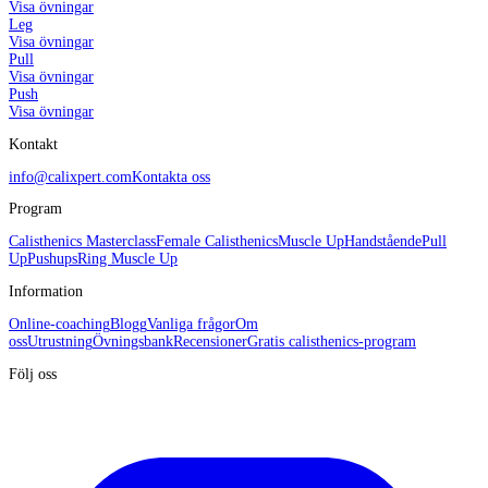
Visa övningar
Leg
Visa övningar
Pull
Visa övningar
Push
Visa övningar
Kontakt
info@calixpert.com
Kontakta oss
Program
Calisthenics Masterclass
Female Calisthenics
Muscle Up
Handstående
Pull
Up
Pushups
Ring Muscle Up
Information
Online-coaching
Blogg
Vanliga frågor
Om
oss
Utrustning
Övningsbank
Recensioner
Gratis calisthenics-program
Följ oss