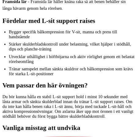
Framsida lår
-
Framsida lår håller knäna raka så att benen behåller sin
långa hävarm genom hela rörelsen.
Fördelar med L-sit support raises
Bygger specifik bålkompression för V-sit, manna och press till
handstående
Stärker skulderbladskontroll under belastning, vilket hjälper i stödhåll,
dips och planche-träning
Utvecklar uthållighet i höftböjarna och aktiv rörlighet genom ett belastat
rörelseomfång
Tränar samspelet mellan sänkta skuldror och bålkompression som krävs
för starka L-sit-positioner
Vem passar den här övningen?
Du bör kunna hålla en stabil L-sit support hold i minst 10 sekunder med
låsta armar och sänkta skulderblad innan du tränar L-sit support raises. Om
du inte kan hålla benen raka i L-sit ännu, börja med tuckade L-sit-håll och
aktiva kompressionsövningar. Om axlarna åker upp mot öronen i ett vanligt
stödhåll behöver du först bygga bättre skulderbladskontroll.
Vanliga misstag att undvika