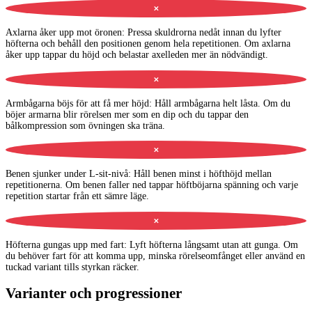
✕
Axlarna åker upp mot öronen
:
Pressa skuldrorna nedåt innan du lyfter
höfterna och behåll den positionen genom hela repetitionen. Om axlarna
åker upp tappar du höjd och belastar axelleden mer än nödvändigt.
✕
Armbågarna böjs för att få mer höjd
:
Håll armbågarna helt låsta. Om du
böjer armarna blir rörelsen mer som en dip och du tappar den
bålkompression som övningen ska träna.
✕
Benen sjunker under L-sit-nivå
:
Håll benen minst i höfthöjd mellan
repetitionerna. Om benen faller ned tappar höftböjarna spänning och varje
repetition startar från ett sämre läge.
✕
Höfterna gungas upp med fart
:
Lyft höfterna långsamt utan att gunga. Om
du behöver fart för att komma upp, minska rörelseomfånget eller använd en
tuckad variant tills styrkan räcker.
Varianter och progressioner