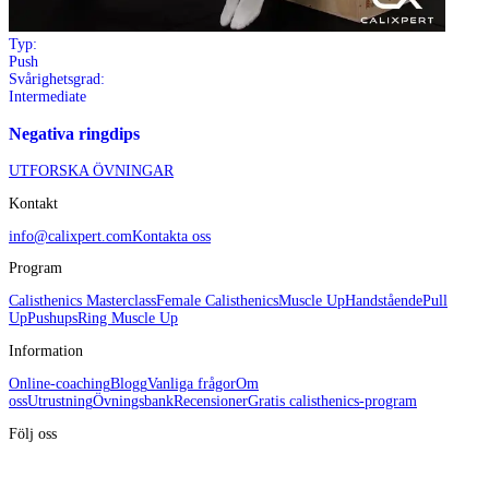
Typ:
Push
Svårighetsgrad:
Intermediate
Negativa ringdips
UTFORSKA ÖVNINGAR
Kontakt
info@calixpert.com
Kontakta oss
Program
Calisthenics Masterclass
Female Calisthenics
Muscle Up
Handstående
Pull
Up
Pushups
Ring Muscle Up
Information
Online-coaching
Blogg
Vanliga frågor
Om
oss
Utrustning
Övningsbank
Recensioner
Gratis calisthenics-program
Följ oss