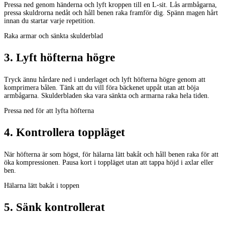
Pressa ned genom händerna och lyft kroppen till en L-sit. Lås armbågarna,
pressa skuldrorna nedåt och håll benen raka framför dig. Spänn magen hårt
innan du startar varje repetition.
Raka armar och sänkta skulderblad
3
.
Lyft höfterna högre
Tryck ännu hårdare ned i underlaget och lyft höfterna högre genom att
komprimera bålen. Tänk att du vill föra bäckenet uppåt utan att böja
armbågarna. Skulderbladen ska vara sänkta och armarna raka hela tiden.
Pressa ned för att lyfta höfterna
4
.
Kontrollera toppläget
När höfterna är som högst, för hälarna lätt bakåt och håll benen raka för att
öka kompressionen. Pausa kort i toppläget utan att tappa höjd i axlar eller
ben.
Hälarna lätt bakåt i toppen
5
.
Sänk kontrollerat