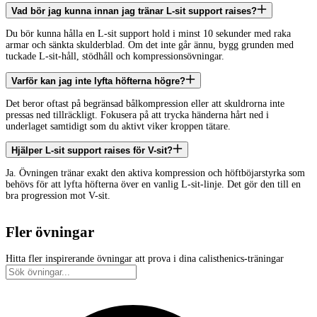
Vad bör jag kunna innan jag tränar L-sit support raises?
Du bör kunna hålla en L-sit support hold i minst 10 sekunder med raka
armar och sänkta skulderblad. Om det inte går ännu, bygg grunden med
tuckade L-sit-håll, stödhåll och kompressionsövningar.
Varför kan jag inte lyfta höfterna högre?
Det beror oftast på begränsad bålkompression eller att skuldrorna inte
pressas ned tillräckligt. Fokusera på att trycka händerna hårt ned i
underlaget samtidigt som du aktivt viker kroppen tätare.
Hjälper L-sit support raises för V-sit?
Ja. Övningen tränar exakt den aktiva kompression och höftböjarstyrka som
behövs för att lyfta höfterna över en vanlig L-sit-linje. Det gör den till en
bra progression mot V-sit.
Fler övningar
Hitta fler inspirerande övningar att prova i dina calisthenics-träningar