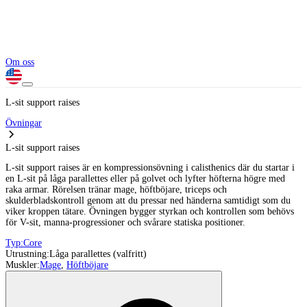
Om oss
L-sit support raises
Övningar
L-sit support raises
L-sit support raises är en kompressionsövning i calisthenics där du startar i
en L-sit på låga parallettes eller på golvet och lyfter höfterna högre med
raka armar. Rörelsen tränar mage, höftböjare, triceps och
skulderbladskontroll genom att du pressar ned händerna samtidigt som du
viker kroppen tätare. Övningen bygger styrkan och kontrollen som behövs
för V-sit, manna-progressioner och svårare statiska positioner.
Typ:
Core
Utrustning:
Låga parallettes (valfritt)
Muskler:
Mage
,
Höftböjare