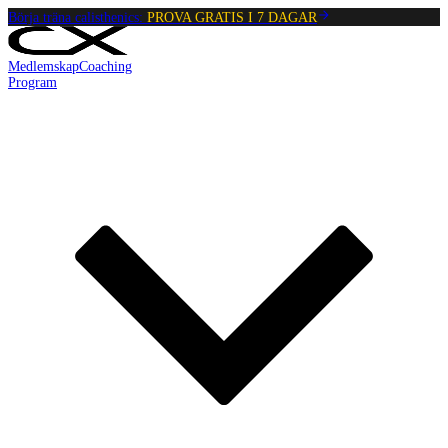
Börja träna calisthenics:
PROVA GRATIS I 7 DAGAR
Medlemskap
Coaching
Program
Reading:
L-sit support raises
•
3
min
read