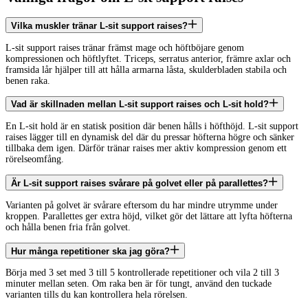
Vilka muskler tränar L-sit support raises?
L-sit support raises tränar främst mage och höftböjare genom
kompressionen och höftlyftet. Triceps, serratus anterior, främre axlar och
framsida lår hjälper till att hålla armarna låsta, skulderbladen stabila och
benen raka.
Vad är skillnaden mellan L-sit support raises och L-sit hold?
En L-sit hold är en statisk position där benen hålls i höfthöjd. L-sit support
raises lägger till en dynamisk del där du pressar höfterna högre och sänker
tillbaka dem igen. Därför tränar raises mer aktiv kompression genom ett
rörelseomfång.
Är L-sit support raises svårare på golvet eller på parallettes?
Varianten på golvet är svårare eftersom du har mindre utrymme under
kroppen. Parallettes ger extra höjd, vilket gör det lättare att lyfta höfterna
och hålla benen fria från golvet.
Hur många repetitioner ska jag göra?
Börja med 3 set med 3 till 5 kontrollerade repetitioner och vila 2 till 3
minuter mellan seten. Om raka ben är för tungt, använd den tuckade
varianten tills du kan kontrollera hela rörelsen.