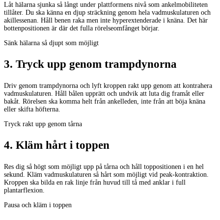
Låt hälarna sjunka så långt under plattformens nivå som ankelmobiliteten
tillåter. Du ska känna en djup sträckning genom hela vadmuskulaturen och
akillessenan. Håll benen raka men inte hyperextenderade i knäna. Det här
bottenpositionen är där det fulla rörelseomfånget börjar.
Sänk hälarna så djupt som möjligt
3
.
Tryck upp genom trampdynorna
Driv genom trampdynorna och lyft kroppen rakt upp genom att kontrahera
vadmuskulaturen. Håll bålen upprätt och undvik att luta dig framåt eller
bakåt. Rörelsen ska komma helt från ankelleden, inte från att böja knäna
eller skifta höfterna.
Tryck rakt upp genom tårna
4
.
Kläm hårt i toppen
Res dig så högt som möjligt upp på tårna och håll toppositionen i en hel
sekund. Kläm vadmuskulaturen så hårt som möjligt vid peak-kontraktion.
Kroppen ska bilda en rak linje från huvud till tå med anklar i full
plantarflexion.
Pausa och kläm i toppen