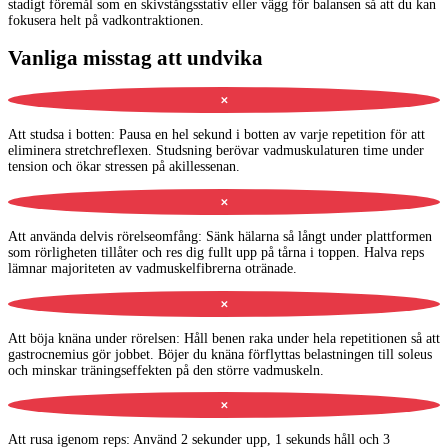
stadigt föremål som en skivstångsstativ eller vägg för balansen så att du kan
fokusera helt på vadkontraktionen.
Vanliga misstag att undvika
✕
Att studsa i botten
:
Pausa en hel sekund i botten av varje repetition för att
eliminera stretchreflexen. Studsning berövar vadmuskulaturen time under
tension och ökar stressen på akillessenan.
✕
Att använda delvis rörelseomfång
:
Sänk hälarna så långt under plattformen
som rörligheten tillåter och res dig fullt upp på tårna i toppen. Halva reps
lämnar majoriteten av vadmuskelfibrerna otränade.
✕
Att böja knäna under rörelsen
:
Håll benen raka under hela repetitionen så att
gastrocnemius gör jobbet. Böjer du knäna förflyttas belastningen till soleus
och minskar träningseffekten på den större vadmuskeln.
✕
Att rusa igenom reps
:
Använd 2 sekunder upp, 1 sekunds håll och 3