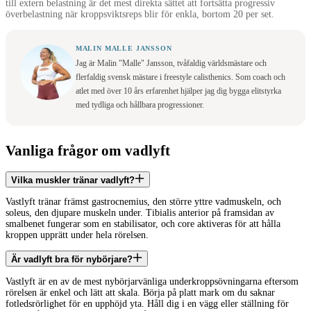
till extern belastning är det mest direkta sättet att fortsätta progressiv
överbelastning när kroppsviktsreps blir för enkla, bortom 20 per set.
MALIN MALLE JANSSON
Jag är Malin "Malle" Jansson, tvåfaldig världsmästare och
flerfaldig svensk mästare i freestyle calisthenics. Som coach och
atlet med över 10 års erfarenhet hjälper jag dig bygga elitstyrka
med tydliga och hållbara progressioner.
Vanliga frågor om vadlyft
Vilka muskler tränar vadlyft?
Vastlyft tränar främst gastrocnemius, den större yttre vadmuskeln, och
soleus, den djupare muskeln under. Tibialis anterior på framsidan av
smalbenet fungerar som en stabilisator, och core aktiveras för att hålla
kroppen upprätt under hela rörelsen.
Är vadlyft bra för nybörjare?
Vastlyft är en av de mest nybörjarvänliga underkroppsövningarna eftersom
rörelsen är enkel och lätt att skala. Börja på platt mark om du saknar
fotledsrörlighet för en upphöjd yta. Håll dig i en vägg eller ställning för