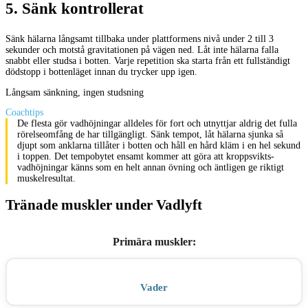
5
.
Sänk kontrollerat
Sänk hälarna långsamt tillbaka under plattformens nivå under 2 till 3
sekunder och motstå gravitationen på vägen ned. Låt inte hälarna falla
snabbt eller studsa i botten. Varje repetition ska starta från ett fullständigt
dödstopp i bottenläget innan du trycker upp igen.
Långsam sänkning, ingen studsning
Coachtips
De flesta gör vadhöjningar alldeles för fort och utnyttjar aldrig det fulla
rörelseomfång de har tillgängligt. Sänk tempot, låt hälarna sjunka så
djupt som anklarna tillåter i botten och håll en hård kläm i en hel sekund
i toppen. Det tempobytet ensamt kommer att göra att kroppsvikts-
vadhöjningar känns som en helt annan övning och äntligen ge riktigt
muskelresultat.
Tränade muskler under Vadlyft
Primära muskler
:
Vader