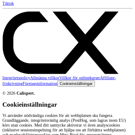
Tiktok
Integritetspolicy
Allmänna villkor
Villkor för onlinekurser
Affiliate-
friskrivning
Företagsinformation
Cookieinställningar
©
2026
Calixpert.
Cookieinställningar
Vi använder nödvändiga cookies för att webbplatsen ska fungera.
Grundläggande, integritetsvänlig analys (PostHog, som lagras inom EU)
körs utan cookies. Med ditt samtycke aktiverar vi även analyscookies
(inklusive sessionsinspelning för att hjälpa oss att förbättra webbplatsen)
och marknadsföringscookies som Meta Pixel för annonsmätning.