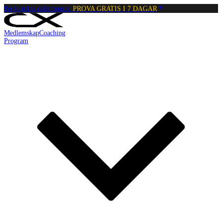
Börja träna calisthenics:
PROVA GRATIS I 7 DAGAR
Medlemskap
Coaching
Program
Reading:
Vadlyft
•
4
min
read