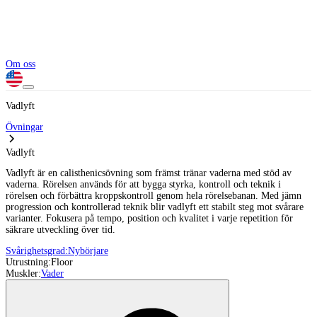
Om oss
Vadlyft
Övningar
Vadlyft
Vadlyft är en calisthenicsövning som främst tränar vaderna med stöd av
vaderna. Rörelsen används för att bygga styrka, kontroll och teknik i
rörelsen och förbättra kroppskontroll genom hela rörelsebanan. Med jämn
progression och kontrollerad teknik blir vadlyft ett stabilt steg mot svårare
varianter. Fokusera på tempo, position och kvalitet i varje repetition för
säkrare utveckling över tid.
Svårighetsgrad:
Nybörjare
Utrustning:
Floor
Muskler:
Vader