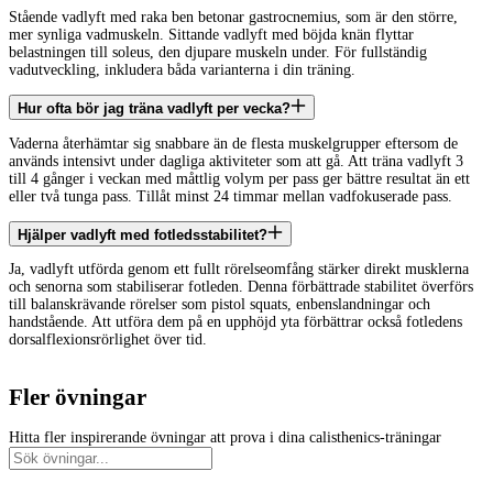
Stående vadlyft med raka ben betonar gastrocnemius, som är den större,
mer synliga vadmuskeln. Sittande vadlyft med böjda knän flyttar
belastningen till soleus, den djupare muskeln under. För fullständig
vadutveckling, inkludera båda varianterna i din träning.
Hur ofta bör jag träna vadlyft per vecka?
Vaderna återhämtar sig snabbare än de flesta muskelgrupper eftersom de
används intensivt under dagliga aktiviteter som att gå. Att träna vadlyft 3
till 4 gånger i veckan med måttlig volym per pass ger bättre resultat än ett
eller två tunga pass. Tillåt minst 24 timmar mellan vadfokuserade pass.
Hjälper vadlyft med fotledsstabilitet?
Ja, vadlyft utförda genom ett fullt rörelseomfång stärker direkt musklerna
och senorna som stabiliserar fotleden. Denna förbättrade stabilitet överförs
till balanskrävande rörelser som pistol squats, enbenslandningar och
handstående. Att utföra dem på en upphöjd yta förbättrar också fotledens
dorsalflexionsrörlighet över tid.
Fler övningar
Hitta fler inspirerande övningar att prova i dina calisthenics-träningar