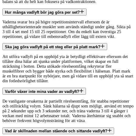
balans så att du helt kan fokusera på vadkontraktionen.
Hur många vadlyft bör jag göra per set?
Vaderna svarar bra på högre repetitionsintervall eftersom de är
uthållighetsorienterade muskler som används ständigt under gång. Sikta på
3 till 4 set med 15 till 25 repetitioner. Om du enkelt kan överstiga 25
repetitioner, gå vidare till enbensvadlyft eller lägg till extern vikt.
Ska jag göra vadlyft på ett steg eller på platt mark?
Att utföra vadlyft på en upphöjd yta är betydligt effektivare eftersom det
tillåter dina hälar att sjunka under plattformen, vilket skapar en full
sträckning i botten. Detta utökade rörelseomfång rekryterar fler
muskelfibrer och bygger både styrka och flexibilitet i hälsenan. Platt mark
är en bra startpunkt för nybörjare, men gå vidare till en upphöjd yta så snart
din fotledsrörlighet tillåter.
Varför växer inte mina vader av vadlyft?
De vanligaste orsakerna är partiellt rörelseomfång, för snabba repetitioner
och otillräcklig volym. Sänk hälarna så djupt som möjligt, använd ett tempo
på 2 sekunder upp och 3 sekunder ner, och träna vaderna 3 till 4 gånger i
veckan med minst 12 arbetssatser totalt. Vaderna återhämtar sig snabbt och
behöver frekvent högvolymsträning för att växa.
Vad är skillnaden mellan stående och sittande vadlyft?