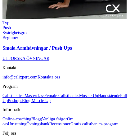
Typ:
Push
Svårighetsgrad:
Beginner
Smala Armhävningar / Push Ups
UTFORSKA ÖVNINGAR
Kontakt
info@calixpert.com
Kontakta oss
Program
Calisthenics Masterclass
Female Calisthenics
Muscle Up
Handstående
Pull
Up
Pushups
Ring Muscle Up
Information
Online-coaching
Blogg
Vanliga frågor
Om
oss
Utrustning
Övningsbank
Recensioner
Gratis calisthenics-program
Följ oss