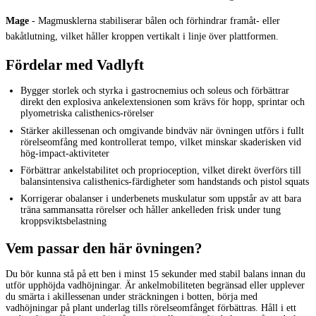
Mage
-
Magmusklerna stabiliserar bålen och förhindrar framåt- eller
bakåtlutning, vilket håller kroppen vertikalt i linje över plattformen.
Fördelar med Vadlyft
Bygger storlek och styrka i gastrocnemius och soleus och förbättrar
direkt den explosiva ankelextensionen som krävs för hopp, sprintar och
plyometriska calisthenics-rörelser
Stärker akillessenan och omgivande bindväv när övningen utförs i fullt
rörelseomfång med kontrollerat tempo, vilket minskar skaderisken vid
hög-impact-aktiviteter
Förbättrar ankelstabilitet och proprioception, vilket direkt överförs till
balansintensiva calisthenics-färdigheter som handstands och pistol squats
Korrigerar obalanser i underbenets muskulatur som uppstår av att bara
träna sammansatta rörelser och håller ankelleden frisk under tung
kroppsviktsbelastning
Vem passar den här övningen?
Du bör kunna stå på ett ben i minst 15 sekunder med stabil balans innan du
utför upphöjda vadhöjningar. Är ankelmobiliteten begränsad eller upplever
du smärta i akillessenan under sträckningen i botten, börja med
vadhöjningar på plant underlag tills rörelseomfånget förbättras. Håll i ett