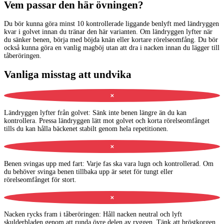
Vem passar den här övningen?
Du bör kunna göra minst 10 kontrollerade liggande benlyft med ländryggen
kvar i golvet innan du tränar den här varianten. Om ländryggen lyfter när
du sänker benen, börja med böjda knän eller kortare rörelseomfång. Du bör
också kunna göra en vanlig magböj utan att dra i nacken innan du lägger till
tåberöringen.
Vanliga misstag att undvika
✕
Ländryggen lyfter från golvet
:
Sänk inte benen längre än du kan
kontrollera. Pressa ländryggen lätt mot golvet och korta rörelseomfånget
tills du kan hålla bäckenet stabilt genom hela repetitionen.
✕
Benen svingas upp med fart
:
Varje fas ska vara lugn och kontrollerad. Om
du behöver svinga benen tillbaka upp är setet för tungt eller
rörelseomfånget för stort.
✕
Nacken rycks fram i tåberöringen
:
Håll nacken neutral och lyft
skulderbladen genom att runda övre delen av ryggen. Tänk att bröstkorgen