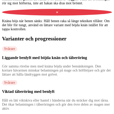
rör sig mot höfterna, inte att hakan ska dras mot bröstet.
✕
Knäna böjs när benen sänks
:
Håll benen raka så länge tekniken tillåter. Om
det blir för tungt, använd en lättare variant med böjda knän istället för att
tappa kontrollen.
Varianter och progressioner
Svårare
Liggande benlyft med böjda knän och tåberöring
Gör samma rörelse men med knäna böjda under bensänkningen. Den
kortare hävarmen minskar belastningen på mage och höftböjare och gör det
lättare att hålla ländryggen mot golvet.
Svårare
Viktad tåberöring med benlyft
Håll en lätt viktskiva eller hantel i händerna när du sträcker dig mot tårna.
Det ökar belastningen i tåberöringen och gör den övre delen av magen mer
aktiv.