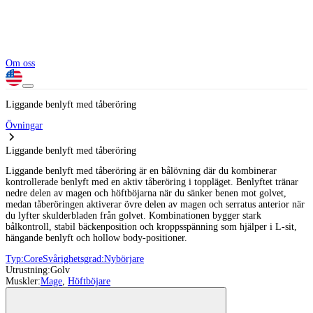
Om oss
Liggande benlyft med tåberöring
Övningar
Liggande benlyft med tåberöring
Liggande benlyft med tåberöring är en bålövning där du kombinerar
kontrollerade benlyft med en aktiv tåberöring i toppläget. Benlyftet tränar
nedre delen av magen och höftböjarna när du sänker benen mot golvet,
medan tåberöringen aktiverar övre delen av magen och serratus anterior när
du lyfter skulderbladen från golvet. Kombinationen bygger stark
bålkontroll, stabil bäckenposition och kroppsspänning som hjälper i L-sit,
hängande benlyft och hollow body-positioner.
Typ:
Core
Svårighetsgrad:
Nybörjare
Utrustning:
Golv
Muskler:
Mage
,
Höftböjare