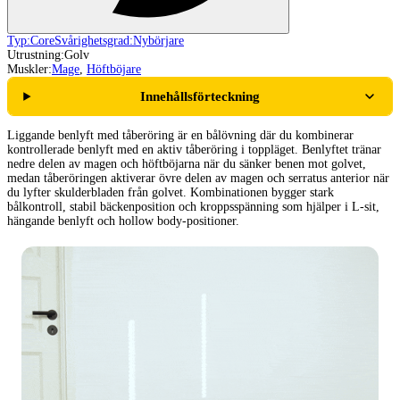
Typ:
Core
Svårighetsgrad:
Nybörjare
Utrustning:
Golv
Muskler:
Mage
,
Höftböjare
Innehållsförteckning
Liggande benlyft med tåberöring är en bålövning där du kombinerar
kontrollerade benlyft med en aktiv tåberöring i toppläget. Benlyftet tränar
nedre delen av magen och höftböjarna när du sänker benen mot golvet,
medan tåberöringen aktiverar övre delen av magen och serratus anterior när
du lyfter skulderbladen från golvet. Kombinationen bygger stark
bålkontroll, stabil bäckenposition och kroppsspänning som hjälper i L-sit,
hängande benlyft och hollow body-positioner.