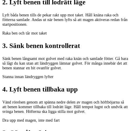
2
.
Lyft benen till lodrätt läge
Lyft båda benen tills de pekar rakt upp mot taket. Håll knäna raka och
fötterna samlade. Andas ut när benen lyfts så att magen aktiveras redan från
startpositionen.
Raka ben och tår mot taket
3
.
Sänk benen kontrollerat
Sänk benen långsamt mot golvet med raka knän och samlade fötter. Gå bara
så lågt du kan utan att ländryggen lämnar golvet. För många innebär det att
benen stannar en bit ovanför golvet.
Stanna innan ländryggen lyfter
4
.
Lyft benen tillbaka upp
Vänd rörelsen genom att spänna nedre delen av magen och höftböjarna så
att benen kommer tillbaka till lodrätt läge. Håll tempot lugnt och undvik att
svinga benen. Höfterna ska ligga stilla mot golvet.
Dra upp med magen, inte med fart