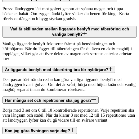
Pressa ländryggen lätt mot golvet genom att spänna magen och tippa
bäckenet bakåt. Om ryggen ändå lyfter sänker du benen för långt. Korta
rörelseomfånget och bygg styrkan gradvis.
Vad är skillnaden mellan liggande benlyft med tåberöring och
vanliga benlyft?
Vanliga liggande benlyft fokuserar främst på bensänkningen och
höftböjarna. När du lägger till tåberöringen får du även en aktiv magböj i
toppläget, vilket gör att övre delen av magen och serratus anterior arbetar
mer.
Är liggande benlyft med tåberöring bra för nybörjare?
Den passar bäst när du redan kan göra vanliga liggande benlyft med
ländryggen kvar i golvet. Om det är svårt, börja med böjda knän och vanlig
magböj separat innan du kombinerar rörelserna.
Hur många set och repetitioner ska jag göra?
Börja med 3 set om 6 till 10 kontrollerade repetitioner. Varje repetition ska
vara långsam och stabil. När du klarar 3 set med 12 till 15 repetitioner utan
att ländryggen lyfter kan du gå vidare till en svårare variant.
Kan jag göra övningen varje dag?