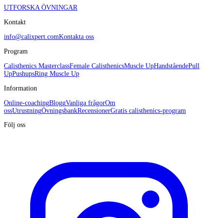
UTFORSKA ÖVNINGAR
Kontakt
info@calixpert.com
Kontakta oss
Program
Calisthenics Masterclass
Female Calisthenics
Muscle Up
Handstående
Pull
Up
Pushups
Ring Muscle Up
Information
Online-coaching
Blogg
Vanliga frågor
Om
oss
Utrustning
Övningsbank
Recensioner
Gratis calisthenics-program
Följ oss