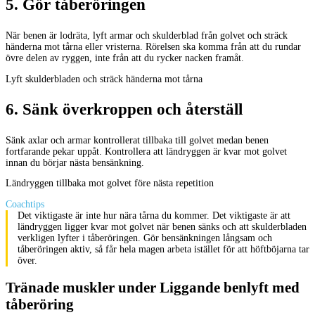
5
.
Gör tåberöringen
När benen är lodräta, lyft armar och skulderblad från golvet och sträck
händerna mot tårna eller vristerna. Rörelsen ska komma från att du rundar
övre delen av ryggen, inte från att du rycker nacken framåt.
Lyft skulderbladen och sträck händerna mot tårna
6
.
Sänk överkroppen och återställ
Sänk axlar och armar kontrollerat tillbaka till golvet medan benen
fortfarande pekar uppåt. Kontrollera att ländryggen är kvar mot golvet
innan du börjar nästa bensänkning.
Ländryggen tillbaka mot golvet före nästa repetition
Coachtips
Det viktigaste är inte hur nära tårna du kommer. Det viktigaste är att
ländryggen ligger kvar mot golvet när benen sänks och att skulderbladen
verkligen lyfter i tåberöringen. Gör bensänkningen långsam och
tåberöringen aktiv, så får hela magen arbeta istället för att höftböjarna tar
över.
Tränade muskler under Liggande benlyft med
tåberöring