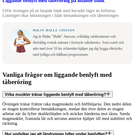
Liggande benlyft med tåberöring på lutande bänk
Utför övningen på en lutande bänk med huvudet lägre än höfterna.
Lutningen ökar belastningen i både bensänkningen och tåberöringen.
MALIN MALLE JANSSON
Jag är Malin "Malle" Jansson, tvåfaldig världsmästare och
flerfaldig svensk mästare i freestyle calisthenics. Som coach och
atlet med över 10 års erfarenhet hjälper jag dig bygga elitstyrka
med tydliga och hållbara progressioner.
Vanliga frågor om liggande benlyft med
tåberöring
Vilka muskler tränar liggande benlyft med tåberöring?
Övningen tränar främst raka magmuskeln och höftböjarna. Den nedre delen
av magen kontrollerar bensänkningen, medan den övre delen av magen
arbetar när du lyfter skulderbladen och sträcker händerna mot tårna. Sneda
magmuskler, framsida lår och serratus anterior hjälper till med stabilitet och
räckning.
Hur undviker jag att ländryggen lyfter under benlyften?