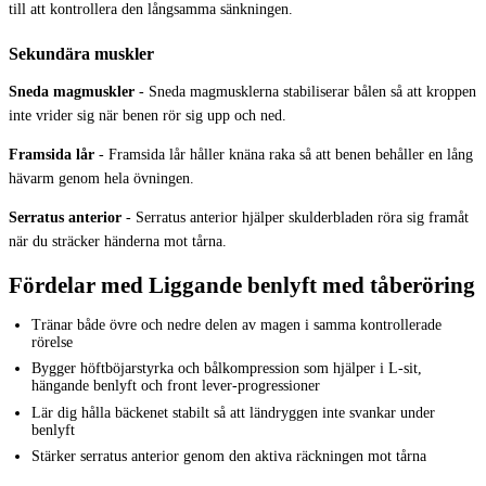
till att kontrollera den långsamma sänkningen.
Sekundära muskler
Sneda magmuskler
-
Sneda magmusklerna stabiliserar bålen så att kroppen
inte vrider sig när benen rör sig upp och ned.
Framsida lår
-
Framsida lår håller knäna raka så att benen behåller en lång
hävarm genom hela övningen.
Serratus anterior
-
Serratus anterior hjälper skulderbladen röra sig framåt
när du sträcker händerna mot tårna.
Fördelar med Liggande benlyft med tåberöring
Tränar både övre och nedre delen av magen i samma kontrollerade
rörelse
Bygger höftböjarstyrka och bålkompression som hjälper i L-sit,
hängande benlyft och front lever-progressioner
Lär dig hålla bäckenet stabilt så att ländryggen inte svankar under
benlyft
Stärker serratus anterior genom den aktiva räckningen mot tårna