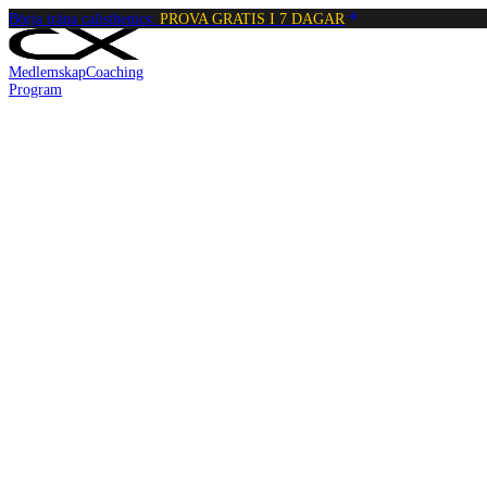
Börja träna calisthenics:
PROVA GRATIS I 7 DAGAR
Medlemskap
Coaching
Program