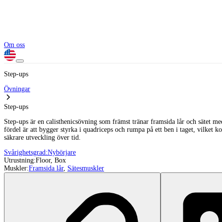
Om oss
Step-ups
Övningar
Step-ups
Step-ups är en calisthenicsövning som främst tränar framsida lår och sätet me
fördel är att bygger styrka i quadriceps och rumpa på ett ben i taget, vilket 
säkrare utveckling över tid.
Svårighetsgrad:
Nybörjare
Utrustning:
Floor, Box
Muskler:
Framsida lår
,
Sätesmuskler