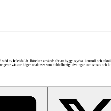
d stöd av baksida lår. Rörelsen används för att bygga styrka, kontroll och tekni
korrigerar vänster-höger-obalanser som dubbelbeniga övningar som squats och lun