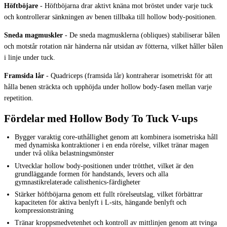
Höftböjare
-
Höftböjarna drar aktivt knäna mot bröstet under varje tuck
och kontrollerar sänkningen av benen tillbaka till hollow body-positionen.
Sneda magmuskler
-
De sneda magmusklerna (obliques) stabiliserar bålen
och motstår rotation när händerna når utsidan av fötterna, vilket håller bålen
i linje under tuck.
Framsida lår
-
Quadriceps (framsida lår) kontraherar isometriskt för att
hålla benen sträckta och upphöjda under hollow body-fasen mellan varje
repetition.
Fördelar med Hollow Body To Tuck V-ups
Bygger varaktig core-uthållighet genom att kombinera isometriska håll
med dynamiska kontraktioner i en enda rörelse, vilket tränar magen
under två olika belastningsmönster
Utvecklar hollow body-positionen under trötthet, vilket är den
grundläggande formen för handstands, levers och alla
gymnastikrelaterade calisthenics-färdigheter
Stärker höftböjarna genom ett fullt rörelseutslag, vilket förbättrar
kapaciteten för aktiva benlyft i L-sits, hängande benlyft och
kompressionsträning
Tränar kroppsmedvetenhet och kontroll av mittlinjen genom att tvinga