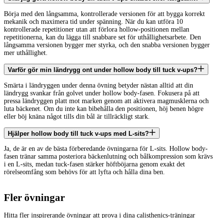
Börja med den långsamma, kontrollerade versionen för att bygga korrekt
mekanik och maximera tid under spänning. När du kan utföra 10
kontrollerade repetitioner utan att förlora hollow-positionen mellan
repetitionerna, kan du lägga till snabbare set för uthållighetsarbete. Den
långsamma versionen bygger mer styrka, och den snabba versionen bygger
mer uthållighet.
Varför gör min ländrygg ont under hollow body till tuck v-ups?
Smärta i ländryggen under denna övning betyder nästan alltid att din
ländrygg svankar från golvet under hollow body-fasen. Fokusera på att
pressa ländryggen platt mot marken genom att aktivera magmusklerna och
luta bäckenet. Om du inte kan bibehålla den positionen, höj benen högre
eller böj knäna något tills din bål är tillräckligt stark.
Hjälper hollow body till tuck v-ups med L-sits?
Ja, de är en av de bästa förberedande övningarna för L-sits. Hollow body-
fasen tränar samma posteriora bäckenlutning och bålkompression som krävs
i en L-sits, medan tuck-fasen stärker höftböjarna genom exakt det
rörelseomfång som behövs för att lyfta och hålla dina ben.
Fler övningar
Hitta fler inspirerande övningar att prova i dina calisthenics-träningar