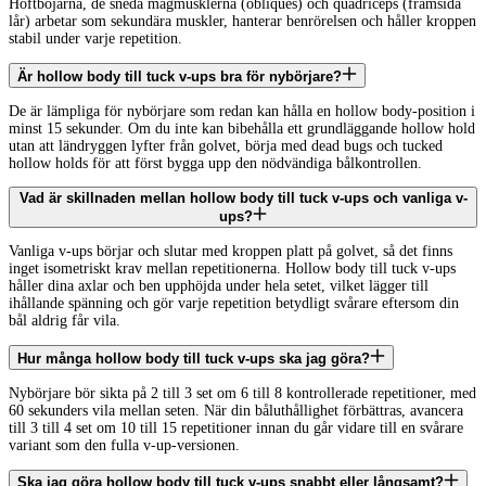
Höftböjarna, de sneda magmusklerna (obliques) och quadriceps (framsida
lår) arbetar som sekundära muskler, hanterar benrörelsen och håller kroppen
stabil under varje repetition.
Är hollow body till tuck v-ups bra för nybörjare?
De är lämpliga för nybörjare som redan kan hålla en hollow body-position i
minst 15 sekunder. Om du inte kan bibehålla ett grundläggande hollow hold
utan att ländryggen lyfter från golvet, börja med dead bugs och tucked
hollow holds för att först bygga upp den nödvändiga bålkontrollen.
Vad är skillnaden mellan hollow body till tuck v-ups och vanliga v-
ups?
Vanliga v-ups börjar och slutar med kroppen platt på golvet, så det finns
inget isometriskt krav mellan repetitionerna. Hollow body till tuck v-ups
håller dina axlar och ben upphöjda under hela setet, vilket lägger till
ihållande spänning och gör varje repetition betydligt svårare eftersom din
bål aldrig får vila.
Hur många hollow body till tuck v-ups ska jag göra?
Nybörjare bör sikta på 2 till 3 set om 6 till 8 kontrollerade repetitioner, med
60 sekunders vila mellan seten. När din båluthållighet förbättras, avancera
till 3 till 4 set om 10 till 15 repetitioner innan du går vidare till en svårare
variant som den fulla v-up-versionen.
Ska jag göra hollow body till tuck v-ups snabbt eller långsamt?