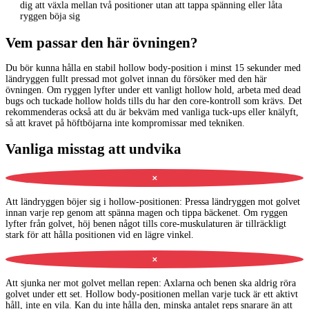
dig att växla mellan två positioner utan att tappa spänning eller låta
ryggen böja sig
Vem passar den här övningen?
Du bör kunna hålla en stabil hollow body-position i minst 15 sekunder med
ländryggen fullt pressad mot golvet innan du försöker med den här
övningen. Om ryggen lyfter under ett vanligt hollow hold, arbeta med dead
bugs och tuckade hollow holds tills du har den core-kontroll som krävs. Det
rekommenderas också att du är bekväm med vanliga tuck-ups eller knälyft,
så att kravet på höftböjarna inte kompromissar med tekniken.
Vanliga misstag att undvika
✕
Att ländryggen böjer sig i hollow-positionen
:
Pressa ländryggen mot golvet
innan varje rep genom att spänna magen och tippa bäckenet. Om ryggen
lyfter från golvet, höj benen något tills core-muskulaturen är tillräckligt
stark för att hålla positionen vid en lägre vinkel.
✕
Att sjunka ner mot golvet mellan repen
:
Axlarna och benen ska aldrig röra
golvet under ett set. Hollow body-positionen mellan varje tuck är ett aktivt
håll, inte en vila. Kan du inte hålla den, minska antalet reps snarare än att