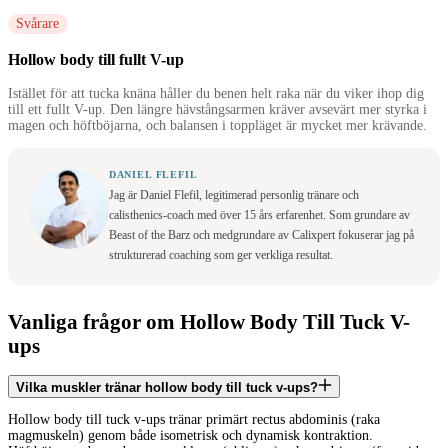
Svårare
Hollow body till fullt V-up
Istället för att tucka knäna håller du benen helt raka när du viker ihop dig
till ett fullt V-up. Den längre hävstångsarmen kräver avsevärt mer styrka i
magen och höftböjarna, och balansen i toppläget är mycket mer krävande.
DANIEL FLEFIL
Jag är Daniel Flefil, legitimerad personlig tränare och
calisthenics-coach med över 15 års erfarenhet. Som grundare av
Beast of the Barz och medgrundare av Calixpert fokuserar jag på
strukturerad coaching som ger verkliga resultat.
Vanliga frågor om Hollow Body Till Tuck V-
ups
Vilka muskler tränar hollow body till tuck v-ups?
Hollow body till tuck v-ups tränar primärt rectus abdominis (raka
magmuskeln) genom både isometrisk och dynamisk kontraktion.