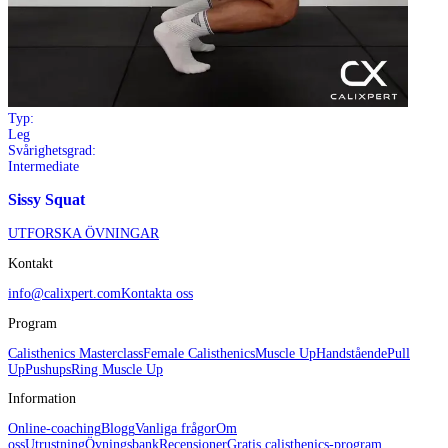
Typ:
Leg
Svårighetsgrad:
Intermediate
Sissy Squat
UTFORSKA ÖVNINGAR
Kontakt
info@calixpert.com
Kontakta oss
Program
Calisthenics Masterclass
Female Calisthenics
Muscle Up
Handstående
Pull
Up
Pushups
Ring Muscle Up
Information
Online-coaching
Blogg
Vanliga frågor
Om
oss
Utrustning
Övningsbank
Recensioner
Gratis calisthenics-program