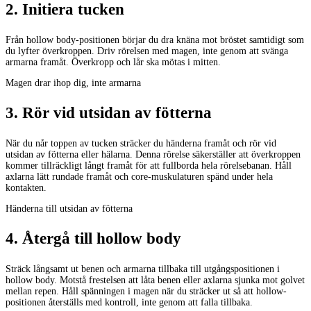
2
.
Initiera tucken
Från hollow body-positionen börjar du dra knäna mot bröstet samtidigt som
du lyfter överkroppen. Driv rörelsen med magen, inte genom att svänga
armarna framåt. Överkropp och lår ska mötas i mitten.
Magen drar ihop dig, inte armarna
3
.
Rör vid utsidan av fötterna
När du når toppen av tucken sträcker du händerna framåt och rör vid
utsidan av fötterna eller hälarna. Denna rörelse säkerställer att överkroppen
kommer tillräckligt långt framåt för att fullborda hela rörelsebanan. Håll
axlarna lätt rundade framåt och core-muskulaturen spänd under hela
kontakten.
Händerna till utsidan av fötterna
4
.
Återgå till hollow body
Sträck långsamt ut benen och armarna tillbaka till utgångspositionen i
hollow body. Motstå frestelsen att låta benen eller axlarna sjunka mot golvet
mellan repen. Håll spänningen i magen när du sträcker ut så att hollow-
positionen återställs med kontroll, inte genom att falla tillbaka.