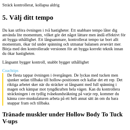
Sträck kontrollerat, kollapsa aldrig
5
.
Välj ditt tempo
Du kan utföra övningen i två hastigheter. Ett snabbare tempo låter dig
använda lite momentum, vilket gör det något lättare men ändå effektivt för
att bygga uthållighet. Ett långsammare, kontrollerat tempo tar bort allt
momentum, ökar tid under spänning och utmanar balansen avsevärt mer.
Börja med den kontrollerade versionen för att bygga korrekt teknik innan
du ökar hastigheten.
Långsamt bygger kontroll, snabbt bygger uthållighet
Coachtips
De flesta tappar övningen i övergången. De lyckas med tucken men
sjunker sedan tillbaka till hollow-positionen och kallar det ett rep. Det
riktiga arbetet sker när du sträcker ut långsamt med full spänning i
magen och kämpar mot tyngdkraften hela vägen. Kan du kontrollera
sträckningen i en tydlig tvåsekundsräkning på varje rep, kommer du
känna core-muskulaturen arbeta på ett helt annat sätt än om du bara
snappar fram och tillbaka.
Tränade muskler under Hollow Body To Tuck
V-ups