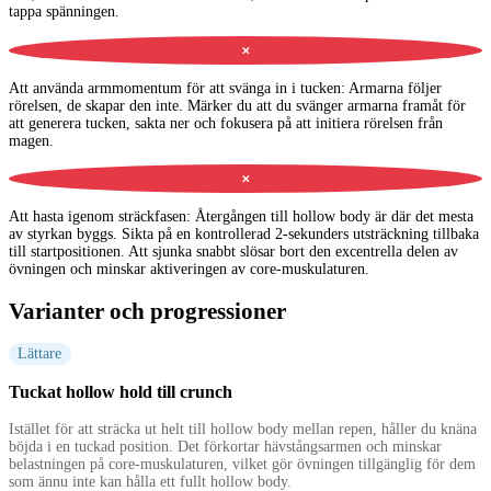
tappa spänningen.
✕
Att använda armmomentum för att svänga in i tucken
:
Armarna följer
rörelsen, de skapar den inte. Märker du att du svänger armarna framåt för
att generera tucken, sakta ner och fokusera på att initiera rörelsen från
magen.
✕
Att hasta igenom sträckfasen
:
Återgången till hollow body är där det mesta
av styrkan byggs. Sikta på en kontrollerad 2-sekunders utsträckning tillbaka
till startpositionen. Att sjunka snabbt slösar bort den excentrella delen av
övningen och minskar aktiveringen av core-muskulaturen.
Varianter och progressioner
Lättare
Tuckat hollow hold till crunch
Istället för att sträcka ut helt till hollow body mellan repen, håller du knäna
böjda i en tuckad position. Det förkortar hävstångsarmen och minskar
belastningen på core-muskulaturen, vilket gör övningen tillgänglig för dem
som ännu inte kan hålla ett fullt hollow body.