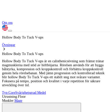
Om oss
Hollow Body To Tuck V-ups
Övningar
Hollow Body To Tuck V-ups
Hollow Body To Tuck V-ups är en calisthenicsövning som främst tränar
magmusklerna med stöd av höftböjarna. Rörelsen används för att bygga
bålstyrka, kompression och kroppskontroll och förbättra kroppskontroll
genom hela rörelsebanan. Med jämn progression och kontrollerad teknik
blir hollow Body To Tuck V-ups ett stabilt steg mot svårare varianter.
Fokusera på tempo, position och kvalitet i varje repetition för säkrare
utveckling över tid.
Typ:
Core
Svårighetsgrad:
Medel
Utrustning:
Floor
Muskler:
Mage