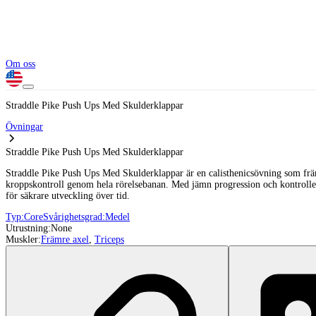
Om oss
Straddle Pike Push Ups Med Skulderklappar
Övningar
Straddle Pike Push Ups Med Skulderklappar
Straddle Pike Push Ups Med Skulderklappar är en calisthenicsövning som främs
kroppskontroll genom hela rörelsebanan. Med jämn progression och kontrollerad
för säkrare utveckling över tid.
Typ:
Core
Svårighetsgrad:
Medel
Utrustning:
None
Muskler:
Främre axel
,
Triceps