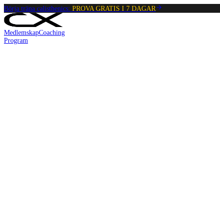
Börja träna calisthenics:
PROVA GRATIS I 7 DAGAR
Medlemskap
Coaching
Program
Re