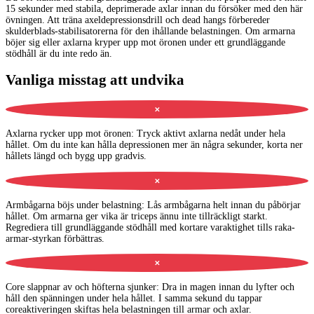
15 sekunder med stabila, deprimerade axlar innan du försöker med den här
övningen. Att träna axeldepressionsdrill och dead hangs förbereder
skulderblads-stabilisatorerna för den ihållande belastningen. Om armarna
böjer sig eller axlarna kryper upp mot öronen under ett grundläggande
stödhåll är du inte redo än.
Vanliga misstag att undvika
✕
Axlarna rycker upp mot öronen
:
Tryck aktivt axlarna nedåt under hela
hållet. Om du inte kan hålla depressionen mer än några sekunder, korta ner
hållets längd och bygg upp gradvis.
✕
Armbågarna böjs under belastning
:
Lås armbågarna helt innan du påbörjar
hållet. Om armarna ger vika är triceps ännu inte tillräckligt starkt.
Regrediera till grundläggande stödhåll med kortare varaktighet tills raka-
armar-styrkan förbättras.
✕
Core slappnar av och höfterna sjunker
:
Dra in magen innan du lyfter och
håll den spänningen under hela hållet. I samma sekund du tappar
coreaktiveringen skiftas hela belastningen till armar och axlar.