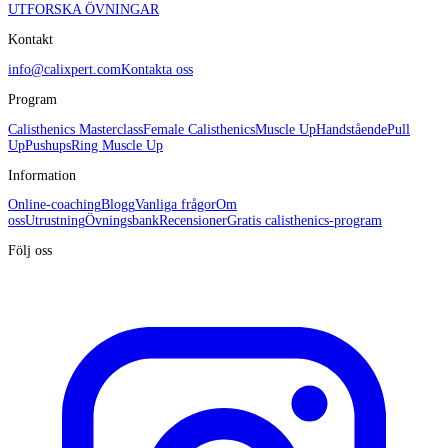
UTFORSKA ÖVNINGAR
Kontakt
info@calixpert.com
Kontakta oss
Program
Calisthenics Masterclass
Female Calisthenics
Muscle Up
Handstående
Pull
Up
Pushups
Ring Muscle Up
Information
Online-coaching
Blogg
Vanliga frågor
Om
oss
Utrustning
Övningsbank
Recensioner
Gratis calisthenics-program
Följ oss