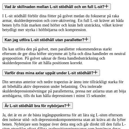
Vad är skillnaden mellan L-sit stödhåll och en full L-sit?
I L-sit stödhåll förblir dina fötter på golvet medan du fokuserar på raka
armar, skulderdepression och core-aktivering. En full L-sit kräver att båda
benen lyfts från marken med höfter och knän helt utsträckta, vilket kräver
betydligt mer styrka i höftböjarna och kompression.
Kan jag utföra L-sit stödhåll utan paralletter?
Du kan utföra den på golvet, men paralletter rekommenderas starkt
eftersom de ger dina höfter utrymme att lyfta och dina handleder en neutral
grepposition. På golvet saknar de flesta handledssträckning och
skulderdepression för att hålla positionen korrekt.
Varför dras mina axlar uppåt under L-sit stödhåll?
Din serratus anterior och nedre trapezius är ännu inte tillräckligt starka för
att bibehålla aktiv depression under belastning. Öva isolerade
skulderdepressionsövningar på paralletterna, pressa ner axlarna utan att böja
armbågarna, tills du kan hålla depressionen i minst 15 sekunder.
Är L-sit stödhåll bra för nybörjare?
Ja, det är en av de bästa ingångspunkterna för att lära sig L-siten eftersom
den isolerar stöd- och depressionskomponenterna utan att kräva att du lyfter
benen. Nybörjare som hoppar över detta steg och går direkt till den fulla L-
siten utvecklar oftast dåliga axelpositioneringsvanor som begränsar deras