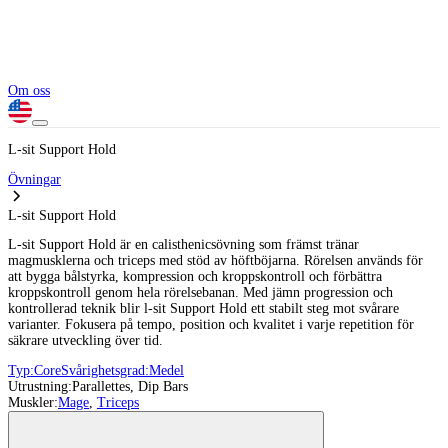
Om oss
L-sit Support Hold
Övningar
L-sit Support Hold
L-sit Support Hold är en calisthenicsövning som främst tränar
magmusklerna och triceps med stöd av höftböjarna. Rörelsen används för
att bygga bålstyrka, kompression och kroppskontroll och förbättra
kroppskontroll genom hela rörelsebanan. Med jämn progression och
kontrollerad teknik blir l-sit Support Hold ett stabilt steg mot svårare
varianter. Fokusera på tempo, position och kvalitet i varje repetition för
säkrare utveckling över tid.
Typ:
Core
Svårighetsgrad:
Medel
Utrustning:
Parallettes, Dip Bars
Muskler:
Mage
,
Triceps