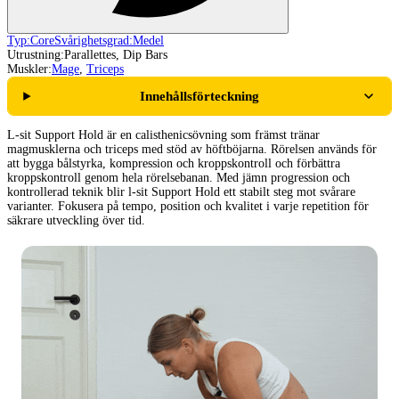
Typ:
Core
Svårighetsgrad:
Medel
Utrustning:
Parallettes, Dip Bars
Muskler:
Mage
,
Triceps
Innehållsförteckning
L-sit Support Hold är en calisthenicsövning som främst tränar
magmusklerna och triceps med stöd av höftböjarna. Rörelsen används för
att bygga bålstyrka, kompression och kroppskontroll och förbättra
kroppskontroll genom hela rörelsebanan. Med jämn progression och
kontrollerad teknik blir l-sit Support Hold ett stabilt steg mot svårare
varianter. Fokusera på tempo, position och kvalitet i varje repetition för
säkrare utveckling över tid.