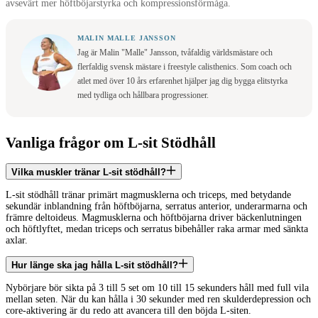
avsevärt mer höftböjarstyrka och kompressionsförmåga.
MALIN MALLE JANSSON
Jag är Malin "Malle" Jansson, tvåfaldig världsmästare och
flerfaldig svensk mästare i freestyle calisthenics. Som coach och
atlet med över 10 års erfarenhet hjälper jag dig bygga elitstyrka
med tydliga och hållbara progressioner.
Vanliga frågor om L-sit Stödhåll
Vilka muskler tränar L-sit stödhåll?
L-sit stödhåll tränar primärt magmusklerna och triceps, med betydande
sekundär inblandning från höftböjarna, serratus anterior, underarmarna och
främre deltoideus. Magmusklerna och höftböjarna driver bäckenlutningen
och höftlyftet, medan triceps och serratus bibehåller raka armar med sänkta
axlar.
Hur länge ska jag hålla L-sit stödhåll?
Nybörjare bör sikta på 3 till 5 set om 10 till 15 sekunders håll med full vila
mellan seten. När du kan hålla i 30 sekunder med ren skulderdepression och
core-aktivering är du redo att avancera till den böjda L-siten.