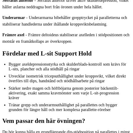
Serratus anterior
-
Serratus anterior driver aktiv skulderdepression, vilket
håller axlarna neddragna bort från öronen under hela hållet.
Underarmar
-
Underarmarna bibehåller grepptrycket på paralletterna och
stabiliserar handlederna under ihållande kroppsviktsbelastning.
Främre axel
-
Främre deltoideus stabiliserar axelleden i stödpositionen och
motstår en framåtkollaps av överkroppen.
Fördelar med L-sit Support Hold
Bygger axeldepressionsstyrka och skulderblads-kontroll som krävs för
L-sits, plancher och alla stödhåll på ringar
Utvecklar isometrisk tricepsuthållighet under kroppsvikt, vilket direkt
överförs till dips, handstånd och stödhållsarbete på ringar
Stärker nedre magen och höftböjarna genom posterior bäckentilt-
aktivering, exakt samma kravmönster som varje L-sit-progression
kräver
Tränar grepp och underarmsuthållighet på parallettes och bygger
grunden för längre håll och mer komplexa parallette-rörelser
Vem passar den här övningen?
Du bör kunna hålla en grundläggande dip-stödposition på parallettes i minst