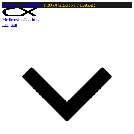
Börja träna calisthenics:
PROVA GRATIS I 7 DAGAR
Medlemskap
Coaching
Program
Reading:
L-sit Support Hold
•
4
min
read