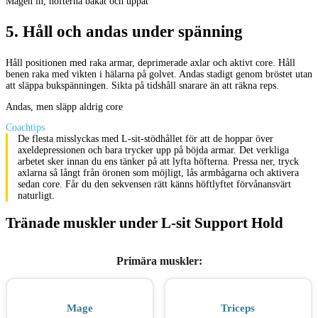
Magen in, höfterna bakåt och uppåt
5
.
Håll och andas under spänning
Håll positionen med raka armar, deprimerade axlar och aktivt core. Håll
benen raka med vikten i hälarna på golvet. Andas stadigt genom bröstet utan
att släppa bukspänningen. Sikta på tidshåll snarare än att räkna reps.
Andas, men släpp aldrig core
Coachtips
De flesta misslyckas med L-sit-stödhållet för att de hoppar över
axeldepressionen och bara trycker upp på böjda armar. Det verkliga
arbetet sker innan du ens tänker på att lyfta höfterna. Pressa ner, tryck
axlarna så långt från öronen som möjligt, lås armbågarna och aktivera
sedan core. Får du den sekvensen rätt känns höftlyftet förvånansvärt
naturligt.
Tränade muskler under L-sit Support Hold
Primära muskler
:
Mage
Triceps