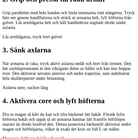
Grip parallettes med hela handen och linda tummarna runt stängerna. Tryck
hårt ner genom handflatorna och sträck ut armarna helt, lyft höfterna från
golvet. Lås armbågarna helt och håll handlederna staplade direkt under
axlarna.
Lås armbågarna, tryck bort golvet
3
.
Sänk axlarna
När armarna är raka, tryck aktivt axlarna nedåt och bort från öronen. Den
här axeldepressionen är den viktigaste delen av hållet och kan inte hoppas
över. Den aktiverar serratus anterior och nedre trapezius, som stabiliserar
hela skulderpartiet under belastning.
Axlarna nere, nacken lång
4
.
Aktivera core och lyft höfterna
Dra in magen så hårt du kan och tilta bäckenet lätt bakåt. Försök lyfta
höfterna bakåt och uppåt så att armarna hamnar lätt framför höftlinjen
snarare än direkt bredvid den. Denna posteriora bäckentilt aktiverar nedre
magen och höftböjarna, vilket är exakt det krav en full L-sit ställer.