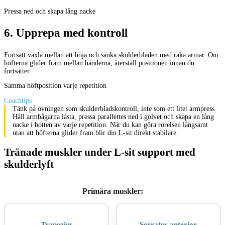
Pressa ned och skapa lång nacke
6
.
Upprepa med kontroll
Fortsätt växla mellan att höja och sänka skulderbladen med raka armar. Om
höfterna glider fram mellan händerna, återställ positionen innan du
fortsätter.
Samma höftposition varje repetition
Coachtips
Tänk på övningen som skulderbladskontroll, inte som ett litet armpress.
Håll armbågarna låsta, pressa parallettes ned i golvet och skapa en lång
nacke i botten av varje repetition. När du kan göra rörelsen långsamt
utan att höfterna glider fram blir din L-sit direkt stabilare.
Tränade muskler under L-sit support med
skulderlyft
Primära muskler
:
Trapezius
Serratus anterior