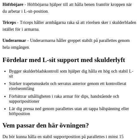
Höftböjare
-
Höftböjarna hjälper till att hålla benen framför kroppen när
du arbetar i L-sit-position.
Triceps
-
Triceps håller armbågarna raka så att rörelsen sker i skulderbladen
istället för i armarna.
Underarmar
-
Underarmarna håller greppet stabilt på parallettes genom
hela omgången.
Fördelar med L-sit support med skulderlyft
Bygger skulderbladskontroll som hjälper dig hålla en hög och stabil L-
sit
Stärker trapetsmuskeln och serratus anterior genom ett kontrollerat
rörelseomfång
Förbättrar uthålligheten i raka armar för dips, handstående och
supportpositioner
Lär dig pressa ned genom parallettes utan att tappa bålspänning eller
höftposition
Vem passar den här övningen?
Du bör kunna hålla en stabil supportposition på parallettes i minst 15