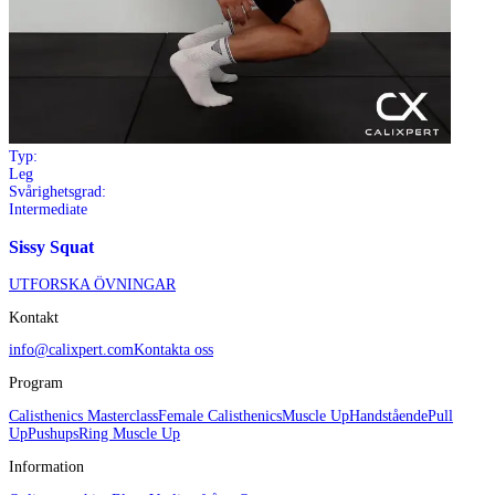
Typ:
Leg
Svårighetsgrad:
Intermediate
Sissy Squat
UTFORSKA ÖVNINGAR
Kontakt
info@calixpert.com
Kontakta oss
Program
Calisthenics Masterclass
Female Calisthenics
Muscle Up
Handstående
Pull
Up
Pushups
Ring Muscle Up
Information