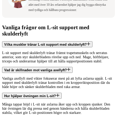
atlet med över 10 års erfarenhet hjälper jag dig bygga elitstyrka
med tydliga och hållbara progressioner.
Vanliga frågor om L-sit support med
skulderlyft
Vilka muskler tränar L-sit support med skulderlyft?
L-sit support med skulderlyft tränar främst trapetsmuskeln och serratus
anterior, som styr skulderbladens rörelse upp och ned. Mage, höftböjare,
triceps och underarmar hjälper till att hålla supportpositionen stabil.
Vad är skillnaden mot vanliga axellyft?
Vanliga axellyft med vikter fokuserar mest på att lyfta axlarna uppåt. L-sit
support med skulderlyft tränar kontrollen i en kroppsviktsposition där du
både höjer och sänker skulderbladen med raka armar.
Hur hjälper övningen min L-sit?
Många tappar höjd i L-sit när axlarna åker upp och kroppen sjunker. Den
här övningen lär dig pressa ned genom händerna och hålla skulderbladen
stabila, vilket gör L-sit-positionen högre och starkare.