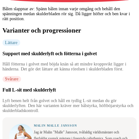
Bålen slappnar av
:
Spänn bålen innan varje omgång och behåll den
spänningen medan skulderbladen rör sig. Då ligger höfter och ben kvar i
rätt position.
Varianter och progressioner
Lättare
Support med skulderlyft och fötterna i golvet
Håll fötterna i golvet med böjda knän så att mindre kroppsvikt ligger i
händerna. Det gör det lättare att känna rörelsen i skulderbladen först.
Svårare
Full L-sit med skulderlyft
Lyft benen helt från golvet och håll en tydlig L-sit medan du gör
skulderlyften. Den här varianten kräver mer bålstyrka, höftböjarstyrka och
skulderbladskontroll.
MALIN MALLE JANSSON
Jag är Malin "Malle" Jansson, tvåfaldig världsmästare och
flerfaldig svensk mästare i freestyle calisthenics. Som coach och