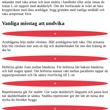
sekunder med raka armar och utan smärta i handleder eller axlar innan du
tränar L-sit support med skulderlyft. Om det fortfarande är svårt att bära
kroppsvikten med låsta armbågar, bygg grunden med vanliga stödhåll och
raka armpressar först.
Vanliga misstag att undvika
✕
Armbågarna böjs under rörelsen
:
Håll armbågarna helt raka. Om armarna
böjs blir rörelsen mer som en dip och skulderbladen får inte den träning de
ska ha.
✕
Höfterna glider fram mellan händerna
:
För höfterna lätt bakom händerna
och håll magen spänd. Om höfterna stannar rakt mellan parallettes tappar du
supportpositionen och får sämre överföring till L-sit.
✕
Repetitionerna går för snabbt
:
Gör varje skulderlyft långsamt och pausa kort
när skulderbladen är sänkta. Snabba repetitioner gör det lätt att missa den
styrka du försöker bygga.
✕