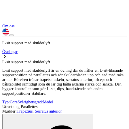
Om oss
L-sit support med skulderlyft
Övningar
L-sit support med skulderlyft
L-sit support med skulderlyft är en övning där du håller en L-sit-liknande
supportposition på parallettes och rör skulderbladen upp och ned med raka
armar. Rörelsen tränar trapetsmuskeln, serratus anterior, triceps och
bålstabilitet samtidigt som du lär dig hålla axlarna starka och sänkta. Den
bygger kontrollen som gör L-sit, dips, handstående och andra
supportpositioner stabilare.
Typ:
Core
Svårighetsgrad:
Medel
Utrustning:
Parallettes
Muskler:
Trapezius
,
Serratus anterior