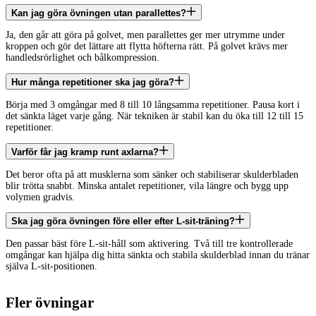
Kan jag göra övningen utan parallettes?
Ja, den går att göra på golvet, men parallettes ger mer utrymme under
kroppen och gör det lättare att flytta höfterna rätt. På golvet krävs mer
handledsrörlighet och bålkompression.
Hur många repetitioner ska jag göra?
Börja med 3 omgångar med 8 till 10 långsamma repetitioner. Pausa kort i
det sänkta läget varje gång. När tekniken är stabil kan du öka till 12 till 15
repetitioner.
Varför får jag kramp runt axlarna?
Det beror ofta på att musklerna som sänker och stabiliserar skulderbladen
blir trötta snabbt. Minska antalet repetitioner, vila längre och bygg upp
volymen gradvis.
Ska jag göra övningen före eller efter L-sit-träning?
Den passar bäst före L-sit-håll som aktivering. Två till tre kontrollerade
omgångar kan hjälpa dig hitta sänkta och stabila skulderblad innan du tränar
själva L-sit-positionen.
Fler övningar