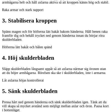
armbågarna helt och håll axlarna aktiva så att kroppen känns hög och stabil.
Raka armar och stark support
3
.
Stabilisera kroppen
Spänn magen och för höfterna lätt bakåt bakom händerna. Håll benen raka
framför dig och behåll trycket ned genom händerna innan du börjar röra
skulderbladen.
Höfterna lätt bakåt och bålen spänd
4
.
Höj skulderbladen
Släpp skulderbladen långsamt uppåt så att axlarna närmar sig öronen utan
att du böjer armbågarna. Rörelsen ska ske i skulderbladen, inte i armarna.
Låt axlarna höjas kontrollerat
5
.
Sänk skulderbladen
Pressa hårt ned genom händerna och sänk skulderbladen igen. Tänk att du
vill skapa så mycket avstånd som möjligt mellan axlar och öron. Pausa kort
i bottenläget.