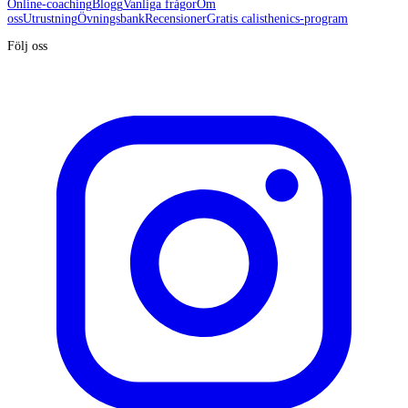
Online-coaching
Blogg
Vanliga frågor
Om
oss
Utrustning
Övningsbank
Recensioner
Gratis calisthenics-program
Följ oss