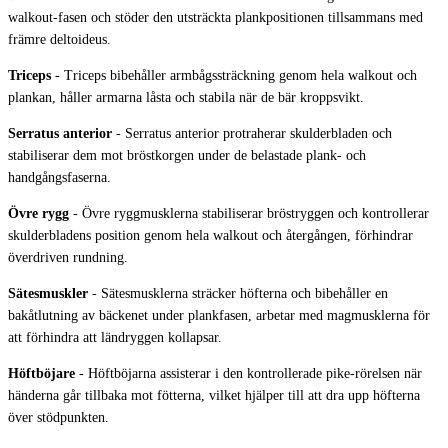
walkout-fasen och stöder den utsträckta plankpositionen tillsammans med
främre deltoideus.
Triceps
-
Triceps bibehåller armbågssträckning genom hela walkout och
plankan, håller armarna låsta och stabila när de bär kroppsvikt.
Serratus anterior
-
Serratus anterior protraherar skulderbladen och
stabiliserar dem mot bröstkorgen under de belastade plank- och
handgångsfaserna.
Övre rygg
-
Övre ryggmusklerna stabiliserar bröstryggen och kontrollerar
skulderbladens position genom hela walkout och återgången, förhindrar
överdriven rundning.
Sätesmuskler
-
Sätesmusklerna sträcker höfterna och bibehåller en
bakåtlutning av bäckenet under plankfasen, arbetar med magmusklerna för
att förhindra att ländryggen kollapsar.
Höftböjare
-
Höftböjarna assisterar i den kontrollerade pike-rörelsen när
händerna går tillbaka mot fötterna, vilket hjälper till att dra upp höfterna
över stödpunkten.