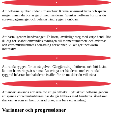
✕
Att höfterna sjunker under utmarschen
:
Krama sätesmusklerna och spänn
magen innan du börjar gå ut med händerna. Sjunker höfterna förlorar du
core-engagemanget och belastar ländryggen i onödan.
✕
Att hasta igenom handsvanget
:
Ta korta, avsiktliga steg med varje hand. Rör
du dig för snabbt omvandlas övningen till momentumarbete och axlarnas
och core-muskulaturens belastning försvinner, vilket gör inchworm
ineffektiv.
✕
Att runda ryggen för att nå golvet
:
Gångjärnsböj i höfterna och böj knäna
lätt om hamstrings är strama. Att tvinga ner händerna med en rundad
ryggrad belastar lumbalederna istället för de muskler du vill träna.
✕
Att enbart använda armarna för att gå tillbaka
:
Lyft aktivt höfterna genom
att spänna core-muskulaturen när du går tillbaka med händerna. Återfasen
ska kännas som en kontrollerad pike, inte bara ett armdrag.
Varianter och progressioner