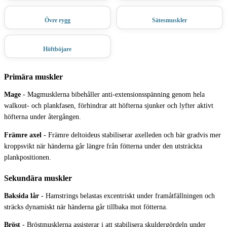
Övre rygg
Sätesmuskler
Höftböjare
Primära muskler
Mage
-
Magmusklerna bibehåller anti-extensionsspänning genom hela
walkout- och plankfasen, förhindrar att höfterna sjunker och lyfter aktivt
höfterna under återgången.
Främre axel
-
Främre deltoideus stabiliserar axelleden och bär gradvis mer
kroppsvikt när händerna går längre från fötterna under den utsträckta
plankpositionen.
Sekundära muskler
Baksida lår
-
Hamstrings belastas excentriskt under framåtfällningen och
sträcks dynamiskt när händerna går tillbaka mot fötterna.
Bröst
-
Bröstmusklerna assisterar i att stabilisera skuldergördeln under