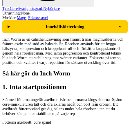
Typ:
Core
Svårighetsgrad:
Nybörjare
Utrustning:
None
Muskler:
Mage
,
Främre axel
Innehållsförteckning
Inch Worm är en calisthenicsövning som främst tränar magmusklerna och
främre axeln med stöd av baksida lår. Rörelsen används för att bygga
bålstyrka, kompression och kroppskontroll och förbättra kroppskontroll
genom hela rörelsebanan. Med jämn progression och kontrollerad teknik
blir inch Worm ett stabilt steg mot svårare varianter. Fokusera på tempo,
position och kvalitet i varje repetition för säkrare utveckling över tid.
Så här gör du Inch Worm
1
.
Inta startpositionen
Stå med fötterna ungefär axelbrett isär och armarna längs sidorna. Spänn
core-muskulaturen lätt och dra axlarna nedåt och bort från öronen. Ett
axelbredt fötteravstånd ger dig balans under hela rörelsen utan att du
behöver kämpa med stabiliteten på varje rep.
Fötterna axelbrett, core spänd