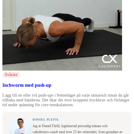
Svårare
Inchworm med push-up
Lägg till en eller två push-ups i bottenläget på varje utmarsch innan du går
tillbaka med händerna. Det ökar det övre kroppens tryckkrav och förlänger
tid under spänning för core-muskulaturen.
DANIEL FLEFIL
Jag är Daniel Flefil, legitimerad personlig tränare och
calisthenics-coach med över 15 års erfarenhet. Som grundare av