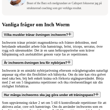
Beast of the Barz och medgrundare av Calixpert fokuserar jag på
strukturerad coaching som ger verkliga resultat.
Vanliga frågor om Inch Worm
Vilka muskler tränar övningen inchworm?
Inchworm tränar primärt magmusklerna och främre deltoideus, med
betydande sekundärt arbete från hamstrings, bröst, triceps, serratus, övre
rygg och sätesmuskler. Det är en sann helkroppsrörelse som kräver
bålspänning och axelstabilitet genom varje fas av repetitionen.
Är inchworm-övningen bra för nybörjare?
Inchworm är en utmärkt nybörjarövning eftersom svårighetsgraden naturligt
anpassar sig efter din flexibilitet och bålstyrka. Om du inte kan röra golvet
med raka ben, böj helt enkelt knäna och förkorta utgångsavståndet. Börja
med 2 set om 5 långsamma repetitioner och öka rörelseomfånget när din
rörlighet förbättras.
Hur många inchworms ska jag göra under ett träningspass?
Som uppvärmning räcker 2 set om 5 till 6 kontrollerade repetitioner för att
aktivera axlar, core och hamstrings. Om du använder inchworms som en