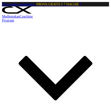
Börja träna calisthenics:
PROVA GRATIS I 7 DAGAR
Medlemskap
Coaching
Program
Reading:
Inch Worm
•
4
min
read