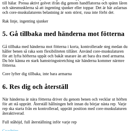
till hälar. Pressa aktivt golvet ifrån dig genom handflatorna och spänn låren
och sätesmusklerna så att ingenting sjunker eller toppar. Det är här axlarnas
och core-muskulaturens belastning är som störst, rusa inte förbi det.
Rak linje, ingenting sjunker
5
.
Gå tillbaka med händerna mot fötterna
Gå tillbaka med händerna mot fötterna i korta, kontrollerade steg medan du
håller benen så raka som flexibiliteten tillåter. Använd core-muskulaturen
för att lyfta höfterna uppåt och bakåt snarare än att bara dra med armarna.
Du bör känna en stark hamstringsstretching när händerna kommer närmre
fötterna.
Core lyfter dig tillbaka, inte bara armarna
6
.
Res dig och återställ
När händerna är nära fötterna driver du genom benen och vecklar ut höften
för att stå upprätt. Återställ hållningen helt innan du börjar nästa rep. Varje
rep ska starta från en kontrollerad, upprätt position med core-muskulaturen
återaktiverad.
Full ståhöjd, full återställning inför varje rep
Coachtips