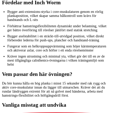
Fördelar med Inch Worm
Bygger anti-extensions-styrka i core-muskulaturen genom en rörlig
plankaposition, vilket skapar samma bålkontroll som krävs för
handstands och L-sits
Förbättrar hamstringsflexibiliteten dynamiskt under belastning, vilket
ger bättre överföring till rörelser jämfört med statisk stretching
Bygger axelstabilitet i en sträckt-till-utvidgad position, vilket direkt
förbereder lederna för push-ups, plancher och handstand-träning
Fungerar som en helkroppsuppvärmning som höjer kärntemperaturen
och aktiverar axlar, core och höfter i ett enda rörelsemönster
Kräver ingen utrustning och minimal yta, vilket gör det till en av de
mest tillgängliga calisthenics-övningarna i vilken träningsmiljö som
helst
Vem passar den här övningen?
Du bör kunna hålla en hög planka i minst 15 sekunder med rak rygg och
aktiv core-muskulatur innan du lägger till utmarschen. Kräver det att du
rundar ländryggen extremt för att nå golvet med händerna, arbeta med
hamstrings-flexibilitet och höftgångsdrill först.
Vanliga misstag att undvika