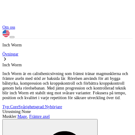
Om oss
Inch Worm
Övningar
Inch Worm
Inch Worm är en calisthenicsövning som främst tränar magmusklerna och
främre axeln med stöd av baksida lår. Rörelsen används för att bygga
bålstyrka, kompression och kroppskontroll och förbättra kroppskontroll
genom hela rörelsebanan. Med jämn progression och kontrollerad teknik
blir inch Worm ett stabilt steg mot svårare varianter. Fokusera på tempo,
position och kvalitet i varje repetition för säkrare utveckling över tid.
Typ:
Core
Svårighetsgrad:
Nybörjare
Utrustning:
None
Muskler:
Mage
,
Främre axel