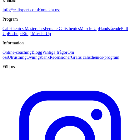
Kontakt
info@calixpert.com
Kontakta oss
Program
Calisthenics Masterclass
Female Calisthenics
Muscle Up
Handstående
Pull
Up
Pushups
Ring Muscle Up
Information
Online-coaching
Blogg
Vanliga frågor
Om
oss
Utrustning
Övningsbank
Recensioner
Gratis calisthenics-program
Följ oss