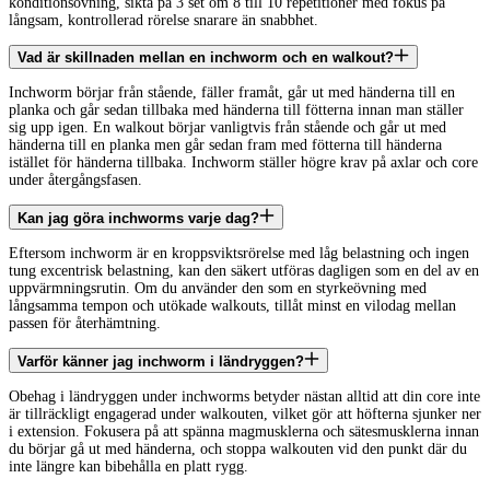
konditionsövning, sikta på 3 set om 8 till 10 repetitioner med fokus på
långsam, kontrollerad rörelse snarare än snabbhet.
Vad är skillnaden mellan en inchworm och en walkout?
Inchworm börjar från stående, fäller framåt, går ut med händerna till en
planka och går sedan tillbaka med händerna till fötterna innan man ställer
sig upp igen. En walkout börjar vanligtvis från stående och går ut med
händerna till en planka men går sedan fram med fötterna till händerna
istället för händerna tillbaka. Inchworm ställer högre krav på axlar och core
under återgångsfasen.
Kan jag göra inchworms varje dag?
Eftersom inchworm är en kroppsviktsrörelse med låg belastning och ingen
tung excentrisk belastning, kan den säkert utföras dagligen som en del av en
uppvärmningsrutin. Om du använder den som en styrkeövning med
långsamma tempon och utökade walkouts, tillåt minst en vilodag mellan
passen för återhämtning.
Varför känner jag inchworm i ländryggen?
Obehag i ländryggen under inchworms betyder nästan alltid att din core inte
är tillräckligt engagerad under walkouten, vilket gör att höfterna sjunker ner
i extension. Fokusera på att spänna magmusklerna och sätesmusklerna innan
du börjar gå ut med händerna, och stoppa walkouten vid den punkt där du
inte längre kan bibehålla en platt rygg.