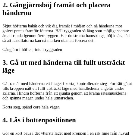
2
.
Gångjärnsböj framåt och placera
händerna
Skjut höfterna bakåt och vik dig framåt i midjan och nå händerna mot
golvet precis framför fötterna. Håll ryggraden så lång som möjligt snarare
än att runda igenom övre ryggen. Har du strama hamstrings, böj knäna lätt
så att handflatorna kan nå marken utan att forcera det.
Gångjärn i höften, inte i ryggraden
3
.
Gå ut med händerna till fullt utsträckt
läge
Gå framåt med händerna ett i taget i korta, kontrollerade steg. Fortsätt gå ut
tills kroppen nått ett fullt utsträckt läge med handlederna ungefär under
axlarna. Hindra höfterna från att sjunka genom att krama sätesmusklerna
och spänna magen under hela utmarschen.
Korta steg, spänd core hela vägen
4
.
Lås i bottenpositionen
Gör en kort paus i det yttersta läget med kroppen i en rak linje från huvud