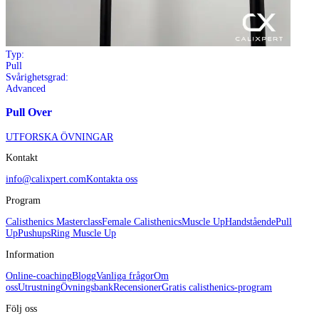
Typ:
Pull
Svårighetsgrad:
Advanced
Pull Over
UTFORSKA ÖVNINGAR
Kontakt
info@calixpert.com
Kontakta oss
Program
Calisthenics Masterclass
Female Calisthenics
Muscle Up
Handstående
Pull
Up
Pushups
Ring Muscle Up
Information
Online-coaching
Blogg
Vanliga frågor
Om
oss
Utrustning
Övningsbank
Recensioner
Gratis calisthenics-program
Följ oss