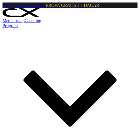
Börja träna calisthenics:
PROVA GRATIS I 7 DAGAR
Medlemskap
Coaching
Program
Reading:
L-sit Skulderdrag Till Enbenslyfter
•
3