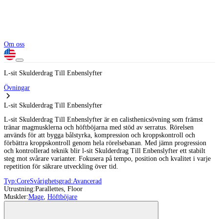
Om oss
L-sit Skulderdrag Till Enbenslyfter
Övningar
L-sit Skulderdrag Till Enbenslyfter
L-sit Skulderdrag Till Enbenslyfter är en calisthenicsövning som främst
tränar magmusklerna och höftböjarna med stöd av serratus. Rörelsen
används för att bygga bålstyrka, kompression och kroppskontroll och
förbättra kroppskontroll genom hela rörelsebanan. Med jämn progression
och kontrollerad teknik blir l-sit Skulderdrag Till Enbenslyfter ett stabilt
steg mot svårare varianter. Fokusera på tempo, position och kvalitet i varje
repetition för säkrare utveckling över tid.
Typ:
Core
Svårighetsgrad:
Avancerad
Utrustning:
Parallettes, Floor
Muskler:
Mage
,
Höftböjare