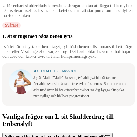
Utför enbart skulderbladsdepressions-shrugarna utan att lägga till benlyften.
Det isolerar axel- och serratus-arbetet och är rätt startpunkt om enbenlyften
förstör tekniken.
Svårare
L-sit shrugs med båda benen lyfta
Istället för att lyfta ett ben i taget, lyft båda benen tillsammans till ett högre
L-sit eller V-sit-läge efter varje shrug. Det fördubblar kraven på höftböjare
och core och kräver avsevärt mer komprimeringstyrka.
MALIN MALLE JANSSON
Jag är Malin "Malle" Jansson, tvåfaldig världsmästare och
flerfaldig svensk mästare i freestyle calisthenics. Som coach och
atlet med över 10 års erfarenhet hjälper jag dig bygga elitstyrka
med tydliga och hållbara progressioner.
Vanliga frågor om L-sit Skulderdrag till
Enbenslyft
Vilka muskler tränar L-sit skulderdrag till enbenslyft?