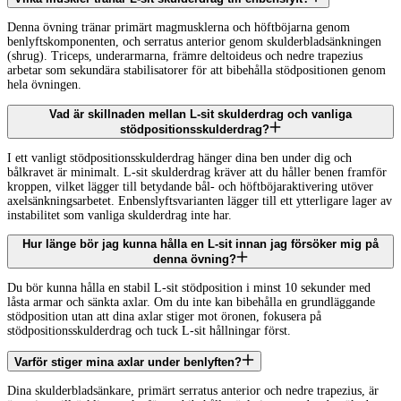
Denna övning tränar primärt magmusklerna och höftböjarna genom
benlyftskomponenten, och serratus anterior genom skulderbladsänkningen
(shrug). Triceps, underarmarna, främre deltoideus och nedre trapezius
arbetar som sekundära stabilisatorer för att bibehålla stödpositionen genom
hela övningen.
Vad är skillnaden mellan L-sit skulderdrag och vanliga
stödpositionsskulderdrag?
I ett vanligt stödpositionsskulderdrag hänger dina ben under dig och
bålkravet är minimalt. L-sit skulderdrag kräver att du håller benen framför
kroppen, vilket lägger till betydande bål- och höftböjaraktivering utöver
axelsänkningsarbetet. Enbenslyftsvarianten lägger till ett ytterligare lager av
instabilitet som vanliga skulderdrag inte har.
Hur länge bör jag kunna hålla en L-sit innan jag försöker mig på
denna övning?
Du bör kunna hålla en stabil L-sit stödposition i minst 10 sekunder med
låsta armar och sänkta axlar. Om du inte kan bibehålla en grundläggande
stödposition utan att dina axlar stiger mot öronen, fokusera på
stödpositionsskulderdrag och tuck L-sit hållningar först.
Varför stiger mina axlar under benlyften?
Dina skulderbladsänkare, primärt serratus anterior och nedre trapezius, är