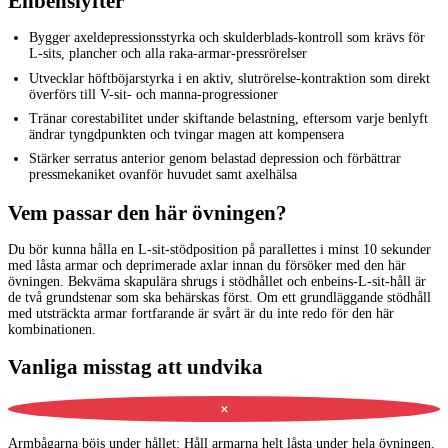
Enbenslyfter
Bygger axeldepressionsstyrka och skulderblads-kontroll som krävs för
L-sits, plancher och alla raka-armar-pressrörelser
Utvecklar höftböjarstyrka i en aktiv, slutrörelse-kontraktion som direkt
överförs till V-sit- och manna-progressioner
Tränar corestabilitet under skiftande belastning, eftersom varje benlyft
ändrar tyngdpunkten och tvingar magen att kompensera
Stärker serratus anterior genom belastad depression och förbättrar
pressmekaniket ovanför huvudet samt axelhälsa
Vem passar den här övningen?
Du bör kunna hålla en L-sit-stödposition på parallettes i minst 10 sekunder
med låsta armar och deprimerade axlar innan du försöker med den här
övningen. Bekväma skapulära shrugs i stödhållet och enbeins-L-sit-håll är
de två grundstenar som ska behärskas först. Om ett grundläggande stödhåll
med utsträckta armar fortfarande är svårt är du inte redo för den här
kombinationen.
Vanliga misstag att undvika
✕
Armbågarna böjs under hållet
:
Håll armarna helt låsta under hela övningen.