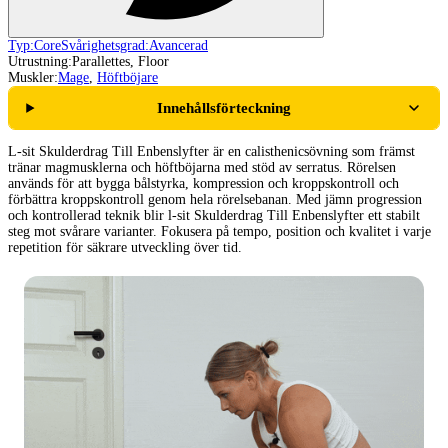
Typ:
Core
Svårighetsgrad:
Avancerad
Utrustning:
Parallettes, Floor
Muskler:
Mage
,
Höftböjare
Innehållsförteckning
L-sit Skulderdrag Till Enbenslyfter är en calisthenicsövning som främst
tränar magmusklerna och höftböjarna med stöd av serratus. Rörelsen
används för att bygga bålstyrka, kompression och kroppskontroll och
förbättra kroppskontroll genom hela rörelsebanan. Med jämn progression
och kontrollerad teknik blir l-sit Skulderdrag Till Enbenslyfter ett stabilt
steg mot svårare varianter. Fokusera på tempo, position och kvalitet i varje
repetition för säkrare utveckling över tid.