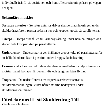
individuellt från L-sit positionen och kontrollerar sänkningsfasen på vägen
ner igen.
Sekundära muskler
Serratus anterior
-
Serratus anterior driver skulderbladsänkningen under
skulderdragsfasen, pressar axlarna ner och kroppen uppåt på paralletterna.
Triceps
-
Triceps bibehåller full armbågslåsning under hela hållningen och
stöder hela kroppsvikten på paralletterna.
Underarmar
-
Underarmarna ger ihållande greppstyrka på paralletterna för
att hålla händerna låsta i position under kroppsviktsbelastning.
Främre axel
-
Främre deltoideus stabiliserar axelleden i stödpositionen och
motstår framåtkollaps när benen lyfts och tyngdpunkten flyttas.
Trapezius
-
De nedre fibrerna av trapezius assisterar serratus i
skulderbladsänkningen, vilket håller axlarna nedtryckta under
skulderdragshållningen.
Fördelar med L-sit Skulderdrag Till