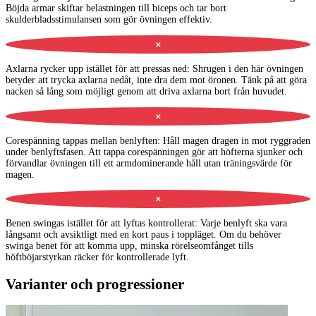
Böjda armar skiftar belastningen till biceps och tar bort
skulderbladsstimulansen som gör övningen effektiv.
✕
Axlarna rycker upp istället för att pressas ned
:
Shrugen i den här övningen
betyder att trycka axlarna nedåt, inte dra dem mot öronen. Tänk på att göra
nacken så lång som möjligt genom att driva axlarna bort från huvudet.
✕
Corespänning tappas mellan benlyften
:
Håll magen dragen in mot ryggraden
under benlyftsfasen. Att tappa corespänningen gör att höfterna sjunker och
förvandlar övningen till ett armdominerande håll utan träningsvärde för
magen.
✕
Benen swingas istället för att lyftas kontrollerat
:
Varje benlyft ska vara
långsamt och avsiktligt med en kort paus i toppläget. Om du behöver
swinga benet för att komma upp, minska rörelseomfånget tills
höftböjarstyrkan räcker för kontrollerade lyft.
Varianter och progressioner