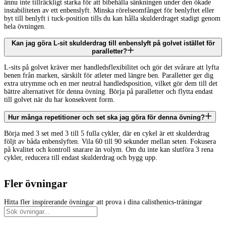
ännu inte tillräckligt starka för att bibehålla sänkningen under den ökade
instabiliteten av ett enbenslyft. Minska rörelseomfånget för benlyftet eller
byt till benlyft i tuck-position tills du kan hålla skulderdraget stadigt genom
hela övningen.
Kan jag göra L-sit skulderdrag till enbenslyft på golvet istället för
paralletter?
L-sits på golvet kräver mer handledsflexibilitet och gör det svårare att lyfta
benen från marken, särskilt för atleter med längre ben. Paralletter ger dig
extra utrymme och en mer neutral handledsposition, vilket gör dem till det
bättre alternativet för denna övning. Börja på paralletter och flytta endast
till golvet när du har konsekvent form.
Hur många repetitioner och set ska jag göra för denna övning?
Börja med 3 set med 3 till 5 fulla cykler, där en cykel är ett skulderdrag
följt av båda enbenslyften. Vila 60 till 90 sekunder mellan seten. Fokusera
på kvalitet och kontroll snarare än volym. Om du inte kan slutföra 3 rena
cykler, reducera till endast skulderdrag och bygg upp.
Fler övningar
Hitta fler inspirerande övningar att prova i dina calisthenics-träningar