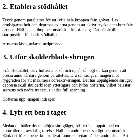
2
.
Etablera stödhållet
Tryck genom parallettes för att lyfta hela kroppen från golvet. Lås
armbågarna helt och depressa axlarna genom att aktivt trycka dem bort från
öronen. Håll benen ihop och utsträckta framför dig. Det här är din
startposition för L-sit-stödhållet.
Armarna låsta, axlarna nedpressade
3
.
Utför skulderblads-shrugen
Från stödhållet, driv höfterna bakåt och uppåt så högt du kan genom att
pressa ännu hårdare genom parallettes. Dra samtidigt in magen mot
ryggraden för att maximera coreaktiveringen. Det här uppåtgående shruget
depressa skull skulderbladen ytterligare och lyfter höfterna, vilket belastar
serratus och nedre trapezius under full spänning.
Höfterna upp, magen indragen
4
.
Lyft ett ben i taget
Medan du håller det upphöjda shrugläget, lyft ett ben uppåt med en
kontrollerad, avsiktlig rörelse. Håll det andra benet stadigt och utsträckt.
Sänk det första benet kontrollerat, upprepa sedan på den andra sidan. Att