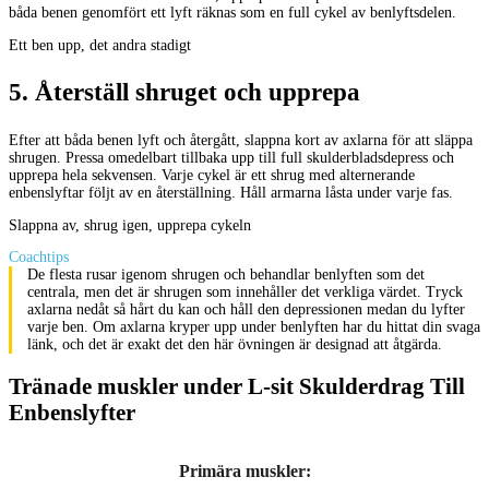
båda benen genomfört ett lyft räknas som en full cykel av benlyftsdelen.
Ett ben upp, det andra stadigt
5
.
Återställ shruget och upprepa
Efter att båda benen lyft och återgått, slappna kort av axlarna för att släppa
shrugen. Pressa omedelbart tillbaka upp till full skulderbladsdepress och
upprepa hela sekvensen. Varje cykel är ett shrug med alternerande
enbenslyftar följt av en återställning. Håll armarna låsta under varje fas.
Slappna av, shrug igen, upprepa cykeln
Coachtips
De flesta rusar igenom shrugen och behandlar benlyften som det
centrala, men det är shrugen som innehåller det verkliga värdet. Tryck
axlarna nedåt så hårt du kan och håll den depressionen medan du lyfter
varje ben. Om axlarna kryper upp under benlyften har du hittat din svaga
länk, och det är exakt det den här övningen är designad att åtgärda.
Tränade muskler under L-sit Skulderdrag Till
Enbenslyfter
Primära muskler
: