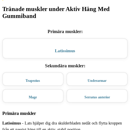
Tränade muskler under Aktiv Häng Med
Gummiband
Primära muskler
:
Latissimus
Sekundära muskler
:
Trapezius
Underarmar
Mage
Serratus anterior
Primära muskler
Latissimus
-
Lats hjälper dig dra skulderbladen nedåt och flytta kroppen
från ett passivt häng till en aktiv, stabil position.