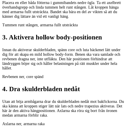
Placera en eller båda fötterna i gummibandets nedre ögla. Ta ett axelbrett
överhandsgrepp och linda tummen helt runt stången. Låt kroppen hänga
med armarna fullt utsträckta. Bandet ska bära en del av vikten så att du
känner dig lättare än vid ett vanligt häng.
Tummen runt stången, armarna fullt utsträckta
3
.
Aktivera hollow body-positionen
Innan du aktiverar skulderbladen, spänn core och luta bäckenet lätt under
dig för att skapa en mild hollow body-form. Benen ska vara samlade och
revbenen dragna ner, inte utfläkta. Den här positionen förhindrar att
ländryggen böjer sig och håller belastningen på rätt muskler under hela
hållet.
Revbenen ner, core spänd
4
.
Dra skulderbladen nedåt
Utan att böja armbågarna drar du skulderbladen nedåt mot bakfickorna. Du
ska känna att kroppen stiger lätt när lats och nedre trapezius aktiveras. Det
här är den aktiva hängpositionen. Axlarna ska röra sig bort från öronen
medan armarna förblir raka.
Axlarna ner, armarna raka