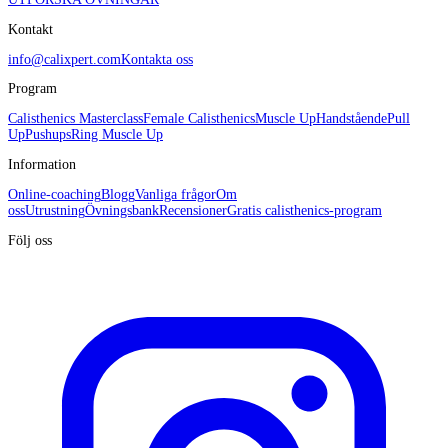
Kontakt
info@calixpert.com
Kontakta oss
Program
Calisthenics Masterclass
Female Calisthenics
Muscle Up
Handstående
Pull
Up
Pushups
Ring Muscle Up
Information
Online-coaching
Blogg
Vanliga frågor
Om
oss
Utrustning
Övningsbank
Recensioner
Gratis calisthenics-program
Följ oss