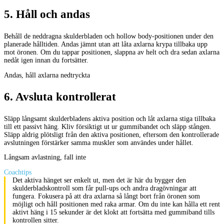
5
.
Håll och andas
Behåll de neddragna skulderbladen och hollow body-positionen under den
planerade hålltiden. Andas jämnt utan att låta axlarna krypa tillbaka upp
mot öronen. Om du tappar positionen, slappna av helt och dra sedan axlarna
nedåt igen innan du fortsätter.
Andas, håll axlarna nedtryckta
6
.
Avsluta kontrollerat
Släpp långsamt skulderbladens aktiva position och låt axlarna stiga tillbaka
till ett passivt häng. Kliv försiktigt ut ur gummibandet och släpp stången.
Släpp aldrig plötsligt från den aktiva positionen, eftersom den kontrollerade
avslutningen förstärker samma muskler som användes under hållet.
Långsam avlastning, fall inte
Coachtips
Det aktiva hänget ser enkelt ut, men det är här du bygger den
skulderbladskontroll som får pull-ups och andra dragövningar att
fungera. Fokusera på att dra axlarna så långt bort från öronen som
möjligt och håll positionen med raka armar. Om du inte kan hålla ett rent
aktivt häng i 15 sekunder är det klokt att fortsätta med gummiband tills
kontrollen sitter.