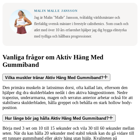
MALIN MALLE JANSSON
Jag är Malin "Malle" Jansson, tvåfaldig världsmästare och
flerfaldig svensk mästare i freestyle calisthenics. Som coach och
atlet med över 10 års erfarenhet hjälper jag dig bygga elitstyrka
med tydliga och hållbara progressioner.
Vanliga frågor om Aktiv Häng Med
Gummiband
Vilka muskler tränar Aktiv Häng Med Gummiband?
Den primära muskeln är latissimus dorsi, ofta kallad lats, eftersom den
hjälper dig dra skulderbladen nedåt i den aktiva hängpositionen. Nedre
trapezius, underarmarna, magen och serratus anterior arbetar också för att
stabilisera skulderbladen, hålla greppet och behålla en stark hollow body-
position.
Hur länge bör jag hålla Aktiv Häng Med Gummiband?
Börja med 3 set om 10 till 15 sekunder och vila 30 till 60 sekunder mellan
seten. När du kan hålla 20 sekunder med stabil teknik kan du gå vidare till
ett tunnare gummiband eller aktiv häng utan hjälp. Kvaliteten på