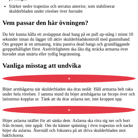
Stärker nedre trapezius och serratus anterior, som stabiliserar
skulderbladen under rörelser över huvudet
Vem passar den här övningen?
Du bör kunna hålla ett avslappnat dead hang på en pull up-stång i minst 10
sekunder innan du lägger till aktiv skulderbladskontroll med gummiband.
Om greppet är en utmaning, träna passiva dead hangs och grundläggande
grepputhållighet först. Axelrörligheten ska låta dig sträcka armarna över
huvudet utan smärta eller tydlig begränsning.
Vanliga misstag att undvika
✕
Böjer armbågarna när skulderbladen ska dras nedåt
:
Håll armarna helt raka
under hela rörelsen. I samma stund du böjer armbågarna tar biceps över och
latissimus kopplas ur. Tänk att du drar axlarna ner, inte kroppen upp.
✕
Höjer axlarna istället för att sänka dem
:
Axlarna ska röra sig ner och bort
från öronen, inte uppåt. Om du känner spänning i övre trapezius och nacke
höjer du axlarna. Återställ och fokusera på att driva skulderbladen mot
bakfickorna.