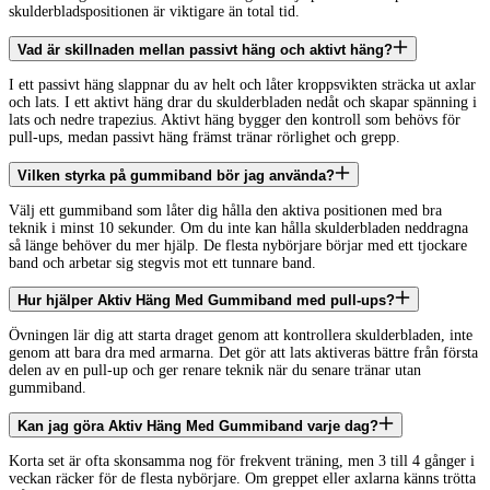
skulderbladspositionen är viktigare än total tid.
Vad är skillnaden mellan passivt häng och aktivt häng?
I ett passivt häng slappnar du av helt och låter kroppsvikten sträcka ut axlar
och lats. I ett aktivt häng drar du skulderbladen nedåt och skapar spänning i
lats och nedre trapezius. Aktivt häng bygger den kontroll som behövs för
pull-ups, medan passivt häng främst tränar rörlighet och grepp.
Vilken styrka på gummiband bör jag använda?
Välj ett gummiband som låter dig hålla den aktiva positionen med bra
teknik i minst 10 sekunder. Om du inte kan hålla skulderbladen neddragna
så länge behöver du mer hjälp. De flesta nybörjare börjar med ett tjockare
band och arbetar sig stegvis mot ett tunnare band.
Hur hjälper Aktiv Häng Med Gummiband med pull-ups?
Övningen lär dig att starta draget genom att kontrollera skulderbladen, inte
genom att bara dra med armarna. Det gör att lats aktiveras bättre från första
delen av en pull-up och ger renare teknik när du senare tränar utan
gummiband.
Kan jag göra Aktiv Häng Med Gummiband varje dag?
Korta set är ofta skonsamma nog för frekvent träning, men 3 till 4 gånger i
veckan räcker för de flesta nybörjare. Om greppet eller axlarna känns trötta