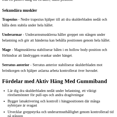
Sekundära muskler
Trapezius
-
Nedre trapezius hjälper till att dra skulderbladen nedåt och
hålla dem stabila under hela hållet.
Underarmar
-
Underarmsmusklerna håller greppet om stången under
belastning och gör att händerna kan behålla positionen genom hela hållet.
Mage
-
Magmusklerna stabiliserar bålen i en hollow body-position och
förhindrar att ländryggen svankar under hänget.
Serratus anterior
-
Serratus anterior stabiliserar skulderbladen mot
bröstkorgen och hjälper axlarna arbeta kontrollerat över huvudet.
Fördelar med Aktiv Häng Med Gummiband
Lär dig dra skulderbladen nedåt under belastning, ett viktigt
rörelsemönster för pull-ups och andra dragövningar
Bygger latsaktivering och kontroll i hängpositionen där många
nybörjare är svagast
Utvecklar greppstyrka och underarmsuthållighet genom kontrollerad tid
på stången