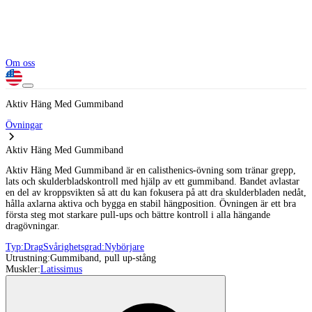
Om oss
Aktiv Häng Med Gummiband
Övningar
Aktiv Häng Med Gummiband
Aktiv Häng Med Gummiband är en calisthenics-övning som tränar grepp,
lats och skulderbladskontroll med hjälp av ett gummiband. Bandet avlastar
en del av kroppsvikten så att du kan fokusera på att dra skulderbladen nedåt,
hålla axlarna aktiva och bygga en stabil hängposition. Övningen är ett bra
första steg mot starkare pull-ups och bättre kontroll i alla hängande
dragövningar.
Typ:
Drag
Svårighetsgrad:
Nybörjare
Utrustning:
Gummiband, pull up-stång
Muskler:
Latissimus