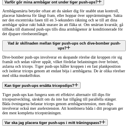
Varför gör mina armbågar ont under tiger push-ups?
Armbågssmärta betyder oftast att du sänker dig för snabbt utan kontroll,
placerar händerna för långt fram, eller hoppar över uppvärmningen. Sakta
ner den excentriska fasen till en 3-sekunders räkning och se till att dina
armbågar spårar rakt bakåt snarare än att fläka ut. Om smärtan kvarstår, gå
tillbaka till diamond push-ups tills dina armbågsenor är konditionerade för
det djupare rörelseomfånget.
Vad är skillnaden mellan tiger push-ups och dive-bomber push-
ups?
Dive-bomber push-ups involverar en skopande rörelse där kroppen rör sig
framåt och sedan välver uppåt, vilket fördelar belastningen över bröstet,
axlarna och triceps. Tiger push-ups håller kroppen i en fast plankposition
och isolerar triceps genom att endast böja i armbågarna. De är olika rörelser
med olika muskelfokus.
Kan tiger push-ups ersätta tricepsdips?
Tiger push-ups kan fungera som ett effektivt alternativ till dips för
tricepsutveckling, särskilt om du inte har tillgång till parallella stänger.
Båda övningarna belastar triceps genom armbågsextension, men dips
involverar också mer axelextension. Att kombinera båda i ditt program ger
den mest kompletta tricepsträningen.
Var ska jag placera tiger push-ups i mitt träningspass?