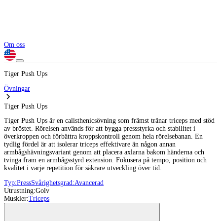
Om oss
Tiger Push Ups
Övningar
Tiger Push Ups
Tiger Push Ups är en calisthenicsövning som främst tränar triceps med stöd
av bröstet. Rörelsen används för att bygga pressstyrka och stabilitet i
överkroppen och förbättra kroppskontroll genom hela rörelsebanan. En
tydlig fördel är att isolerar triceps effektivare än någon annan
armbågshävningsvariant genom att placera axlarna bakom händerna och
tvinga fram en armbågsstyrd extension. Fokusera på tempo, position och
kvalitet i varje repetition för säkrare utveckling över tid.
Typ:
Press
Svårighetsgrad:
Avancerad
Utrustning:
Golv
Muskler:
Triceps