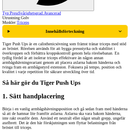
Typ:
Press
Svårighetsgrad:
Avancerad
Utrustning:
Golv
Muskler:
Triceps
Innehållsförteckning
Tiger Push Ups är en calisthenicsövning som främst tränar triceps med stöd
av bröstet. Rörelsen används för att bygga pressstyrka och stabilitet i
överkroppen och förbättra kroppskontroll genom hela rörelsebanan. En
tydlig fördel är att isolerar triceps effektivare än någon annan
armbågshävningsvariant genom att placera axlarna bakom händerna och
tvinga fram en armbågsstyrd extension. Fokusera på tempo, position och
kvalitet i varje repetition för säkrare utveckling över tid.
Så här gör du Tiger Push Ups
1
.
Sätt handplacering
Börja i en vanlig armbågshävningsposition och gå sedan fram med händerna
så att de hamnar lite framför axlarna. Axlarna ska vara bakom händerna,
inte rakt ovanför dem. Använd ett neutralt eller något smalt grepp, ungefär
axelbrett. Det är den här förskjutningen som flyttar belastningen från
bröstet till triceps.