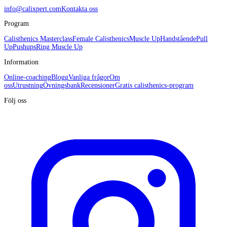
info@calixpert.com
Kontakta oss
Program
Calisthenics Masterclass
Female Calisthenics
Muscle Up
Handstående
Pull
Up
Pushups
Ring Muscle Up
Information
Online-coaching
Blogg
Vanliga frågor
Om
oss
Utrustning
Övningsbank
Recensioner
Gratis calisthenics-program
Följ oss