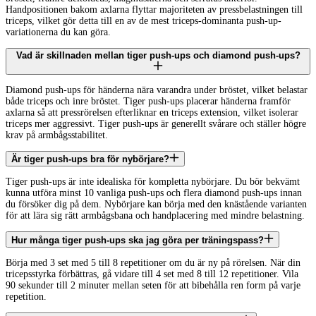
Handpositionen bakom axlarna flyttar majoriteten av pressbelastningen till
triceps, vilket gör detta till en av de mest triceps-dominanta push-up-
variationerna du kan göra.
Vad är skillnaden mellan tiger push-ups och diamond push-ups?
Diamond push-ups för händerna nära varandra under bröstet, vilket belastar
både triceps och inre bröstet. Tiger push-ups placerar händerna framför
axlarna så att pressrörelsen efterliknar en triceps extension, vilket isolerar
triceps mer aggressivt. Tiger push-ups är generellt svårare och ställer högre
krav på armbågsstabilitet.
Är tiger push-ups bra för nybörjare?
Tiger push-ups är inte idealiska för kompletta nybörjare. Du bör bekvämt
kunna utföra minst 10 vanliga push-ups och flera diamond push-ups innan
du försöker dig på dem. Nybörjare kan börja med den knästående varianten
för att lära sig rätt armbågsbana och handplacering med mindre belastning.
Hur många tiger push-ups ska jag göra per träningspass?
Börja med 3 set med 5 till 8 repetitioner om du är ny på rörelsen. När din
tricepsstyrka förbättras, gå vidare till 4 set med 8 till 12 repetitioner. Vila
90 sekunder till 2 minuter mellan seten för att bibehålla ren form på varje
repetition.