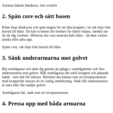
Axlarna bakom händerna, inte ovanför
2
.
Spän core och sätt basen
Kläm ihop skinkorna och spän magen för att låsa kroppen i en rak linje från
huvud till hälar. Du kan ta benen lite bredare för bättre balans, särskilt när
du lär dig rörelsen. Höfterna ska vara neutrala hela tiden - låt dem varken
sjunka eller pika upp.
Spänt core, rak linje från huvud till hälar
3
.
Sänk underarmarna mot golvet
Böj armbågarna och sänk dig genom att gångja i armbågsleden och föra
underarmarna mot golvet. Håll armbågarna tätt intill kroppen och pekande
bakåt - inte utåt till sidorna. Rörelsen ska kännas som en tricepsextension
med kroppsvikt snarare än en vanlig armhävning. Sänk tills underarmarna
är nära eller lätt nuddar golvet.
Armbågarna tätt, sänk som en tricepsextension
4
.
Pressa upp med båda armarna