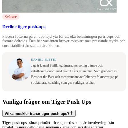
Svårare
Decline tiger push-ups
Placera fötterna på en upphöjd yta för att öka belastningen på triceps och
fremre deltoids. Den här varianten kräver avsevärt mer pressande styrka och
core-stabilitet än standardversionen.
DANIEL FLEFIL
Jag är Daniel Flefil, legitimerad personlig tränare och
calisthenics-coach med över 15 års erfarenhet. Som grundare av
Beast of the Barz och medgrundare av Calixpert fokuserar jag på
strukturerad coaching som ger verkliga resultat.
Vanliga frågor om Tiger Push Ups
Vilka muskler tränar tiger push-ups?
Tiger push-ups tränar primärt triceps, med sekundär involvering från
bröstet, främre deltoideus, magmusklerna och serratus anterior.