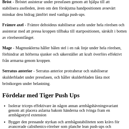
Bröst
-
Bröstet assisterar under pressfasen genom att hjälpa till att
stabilisera axelleden, även om den förskjutna handpositionen avsevärt
minskar dess bidrag jämfört med vanliga push-ups.
Främre axel
-
Främre deltoideus stabiliserar axeln under hela rörelsen och
assisterar med att pressa kroppen tillbaka till startpositionen, särskilt i botten
av rörelseomfånget.
Mage
-
Magmusklerna håller bålen stel i en rak linje under hela rörelsen,
förhindrar att höfterna sjunker och säkerställer att kraft överförs effektivt
från armarna genom kroppen.
Serratus anterior
-
Serratus anterior protraherar och stabiliserar
skulderbladet under pressfasen, och håller skulderbladen låsta mot
bröstkorgen under belastning.
Fördelar med Tiger Push Ups
Isolerar triceps effektivare än någon annan armbågshävningsvariant
genom att placera axlarna bakom händerna och tvinga fram en
armbågsstyrd extension
Bygger den pressande styrkan och armbågsstabiliteten som krävs för
avancerade calisthenics-rörelser som planche lean push-ups och