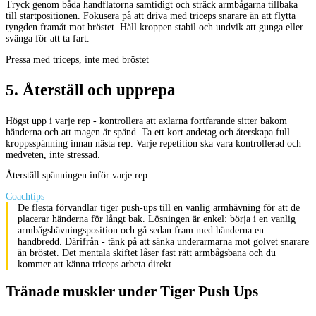
Tryck genom båda handflatorna samtidigt och sträck armbågarna tillbaka
till startpositionen. Fokusera på att driva med triceps snarare än att flytta
tyngden framåt mot bröstet. Håll kroppen stabil och undvik att gunga eller
svänga för att ta fart.
Pressa med triceps, inte med bröstet
5
.
Återställ och upprepa
Högst upp i varje rep - kontrollera att axlarna fortfarande sitter bakom
händerna och att magen är spänd. Ta ett kort andetag och återskapa full
kroppsspänning innan nästa rep. Varje repetition ska vara kontrollerad och
medveten, inte stressad.
Återställ spänningen inför varje rep
Coachtips
De flesta förvandlar tiger push-ups till en vanlig armhävning för att de
placerar händerna för långt bak. Lösningen är enkel: börja i en vanlig
armbågshävningsposition och gå sedan fram med händerna en
handbredd. Därifrån - tänk på att sänka underarmarna mot golvet snarare
än bröstet. Det mentala skiftet låser fast rätt armbågsbana och du
kommer att känna triceps arbeta direkt.
Tränade muskler under Tiger Push Ups