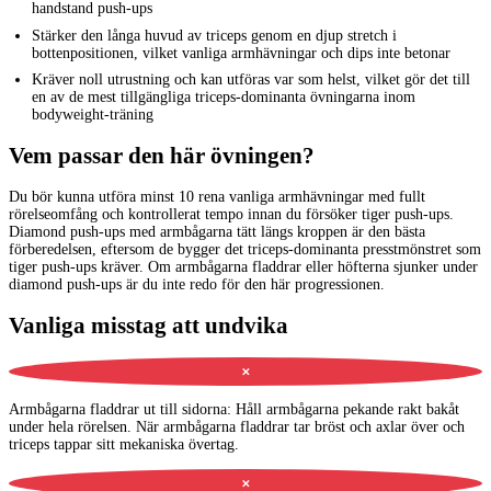
handstand push-ups
Stärker den långa huvud av triceps genom en djup stretch i
bottenpositionen, vilket vanliga armhävningar och dips inte betonar
Kräver noll utrustning och kan utföras var som helst, vilket gör det till
en av de mest tillgängliga triceps-dominanta övningarna inom
bodyweight-träning
Vem passar den här övningen?
Du bör kunna utföra minst 10 rena vanliga armhävningar med fullt
rörelseomfång och kontrollerat tempo innan du försöker tiger push-ups.
Diamond push-ups med armbågarna tätt längs kroppen är den bästa
förberedelsen, eftersom de bygger det triceps-dominanta presstmönstret som
tiger push-ups kräver. Om armbågarna fladdrar eller höfterna sjunker under
diamond push-ups är du inte redo för den här progressionen.
Vanliga misstag att undvika
✕
Armbågarna fladdrar ut till sidorna
:
Håll armbågarna pekande rakt bakåt
under hela rörelsen. När armbågarna fladdrar tar bröst och axlar över och
triceps tappar sitt mekaniska övertag.
✕