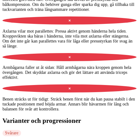
bålkompression. Om du behöver gunga eller sparka dig upp, gå tillbaka till
tuckvarianten och träna långsammare repetitioner.
✕
Axlarna vilar mot parallettes
:
Pressa aktivt genom händerna hela tiden.
Kroppsvikten ska bäras i händerna, inte vila mot axlarna eller stängerna.
Om det inte går kan parallettes vara för låga eller pressstyrkan för svag än
så länge.
✕
Armbågarna faller ut åt sidan
:
Håll armbågarna nära kroppen genom hela
övergången. Det skyddar axlarna och gör det lättare att använda triceps
effektivt.
✕
Benen sträcks ut för tidigt
:
Sträck benen först när du kan pausa stabilt i den
tuckade positionen med böjda armar. Annars blir hävarmen för lång och
balansen för svår att kontrollera.
Varianter och progressioner
Svårare