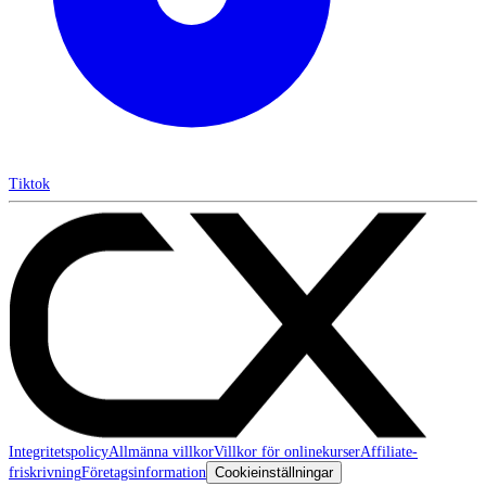
Tiktok
Integritetspolicy
Allmänna villkor
Villkor för onlinekurser
Affiliate-
friskrivning
Företagsinformation
Cookieinställningar