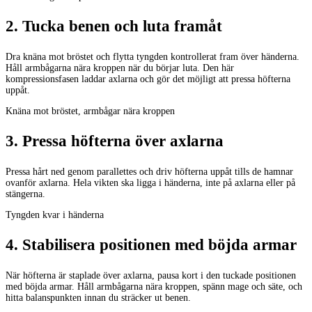
2
.
Tucka benen och luta framåt
Dra knäna mot bröstet och flytta tyngden kontrollerat fram över händerna.
Håll armbågarna nära kroppen när du börjar luta. Den här
kompressionsfasen laddar axlarna och gör det möjligt att pressa höfterna
uppåt.
Knäna mot bröstet, armbågar nära kroppen
3
.
Pressa höfterna över axlarna
Pressa hårt ned genom parallettes och driv höfterna uppåt tills de hamnar
ovanför axlarna. Hela vikten ska ligga i händerna, inte på axlarna eller på
stängerna.
Tyngden kvar i händerna
4
.
Stabilisera positionen med böjda armar
När höfterna är staplade över axlarna, pausa kort i den tuckade positionen
med böjda armar. Håll armbågarna nära kroppen, spänn mage och säte, och
hitta balanspunkten innan du sträcker ut benen.