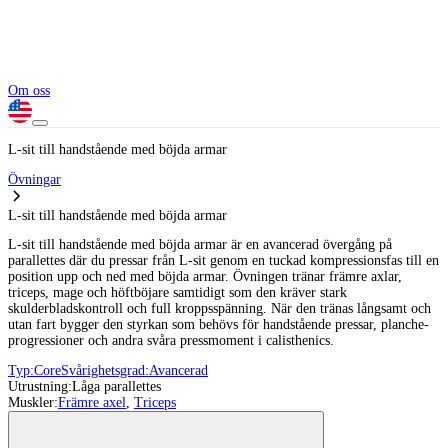
Om oss
L-sit till handstående med böjda armar
Övningar
L-sit till handstående med böjda armar
L-sit till handstående med böjda armar är en avancerad övergång på
parallettes där du pressar från L-sit genom en tuckad kompressionsfas till en
position upp och ned med böjda armar. Övningen tränar främre axlar,
triceps, mage och höftböjare samtidigt som den kräver stark
skulderbladskontroll och full kroppsspänning. När den tränas långsamt och
utan fart bygger den styrkan som behövs för handstående pressar, planche-
progressioner och andra svåra pressmoment i calisthenics.
Typ:
Core
Svårighetsgrad:
Avancerad
Utrustning:
Låga parallettes
Muskler:
Främre axel
,
Triceps