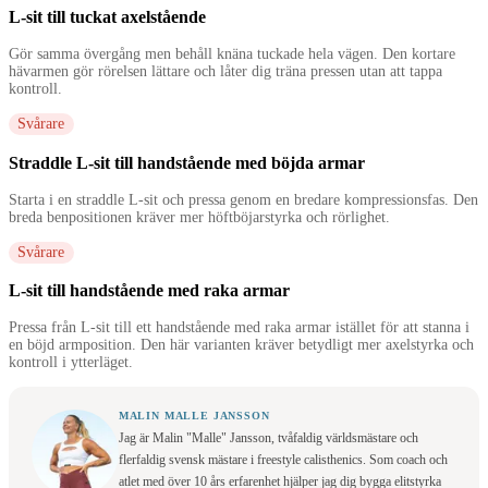
L-sit till tuckat axelstående
Gör samma övergång men behåll knäna tuckade hela vägen. Den kortare
hävarmen gör rörelsen lättare och låter dig träna pressen utan att tappa
kontroll.
Svårare
Straddle L-sit till handstående med böjda armar
Starta i en straddle L-sit och pressa genom en bredare kompressionsfas. Den
breda benpositionen kräver mer höftböjarstyrka och rörlighet.
Svårare
L-sit till handstående med raka armar
Pressa från L-sit till ett handstående med raka armar istället för att stanna i
en böjd armposition. Den här varianten kräver betydligt mer axelstyrka och
kontroll i ytterläget.
MALIN MALLE JANSSON
Jag är Malin "Malle" Jansson, tvåfaldig världsmästare och
flerfaldig svensk mästare i freestyle calisthenics. Som coach och
atlet med över 10 års erfarenhet hjälper jag dig bygga elitstyrka