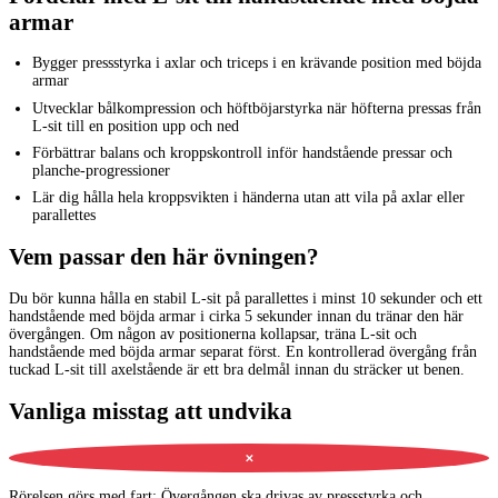
armar
Bygger pressstyrka i axlar och triceps i en krävande position med böjda
armar
Utvecklar bålkompression och höftböjarstyrka när höfterna pressas från
L-sit till en position upp och ned
Förbättrar balans och kroppskontroll inför handstående pressar och
planche-progressioner
Lär dig hålla hela kroppsvikten i händerna utan att vila på axlar eller
parallettes
Vem passar den här övningen?
Du bör kunna hålla en stabil L-sit på parallettes i minst 10 sekunder och ett
handstående med böjda armar i cirka 5 sekunder innan du tränar den här
övergången. Om någon av positionerna kollapsar, träna L-sit och
handstående med böjda armar separat först. En kontrollerad övergång från
tuckad L-sit till axelstående är ett bra delmål innan du sträcker ut benen.
Vanliga misstag att undvika
✕
Rörelsen görs med fart
:
Övergången ska drivas av pressstyrka och