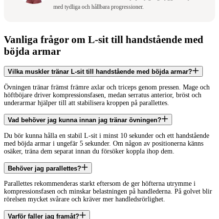
med tydliga och hållbara progressioner.
Vanliga frågor om L-sit till handstående med
böjda armar
Vilka muskler tränar L-sit till handstående med böjda armar?
Övningen tränar främst främre axlar och triceps genom pressen. Mage och
höftböjare driver kompressionsfasen, medan serratus anterior, bröst och
underarmar hjälper till att stabilisera kroppen på parallettes.
Vad behöver jag kunna innan jag tränar övningen?
Du bör kunna hålla en stabil L-sit i minst 10 sekunder och ett handstående
med böjda armar i ungefär 5 sekunder. Om någon av positionerna känns
osäker, träna dem separat innan du försöker koppla ihop dem.
Behöver jag parallettes?
Parallettes rekommenderas starkt eftersom de ger höfterna utrymme i
kompressionsfasen och minskar belastningen på handlederna. På golvet blir
rörelsen mycket svårare och kräver mer handledsrörlighet.
Varför faller jag framåt?