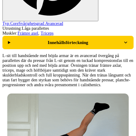
Typ:
Core
Svårighetsgrad:
Avancerad
Utrustning:
Låga parallettes
Muskler:
Främre axel
,
Triceps
Innehållsförteckning
L-sit till handstående med böjda armar är en avancerad övergång på
parallettes där du pressar från L-sit genom en tuckad kompressionsfas till en
position upp och ned med böjda armar. Övningen tränar främre axlar,
triceps, mage och höftböjare samtidigt som den kräver stark
skulderbladskontroll och full kroppsspänning. När den tränas långsamt och
utan fart bygger den styrkan som behövs för handstående pressar, planche-
progressioner och andra svåra pressmoment i calisthenics.