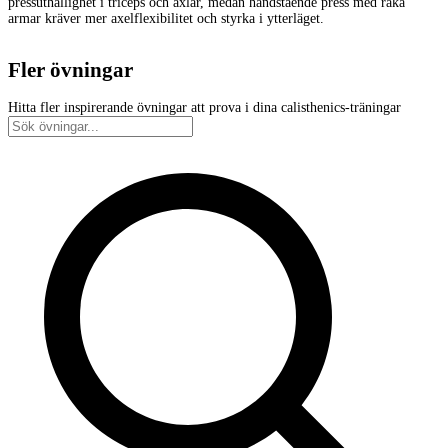
pressuthållighet i triceps och axlar, medan handstående press med raka
armar kräver mer axelflexibilitet och styrka i ytterläget.
Fler övningar
Hitta fler inspirerande övningar att prova i dina calisthenics-träningar