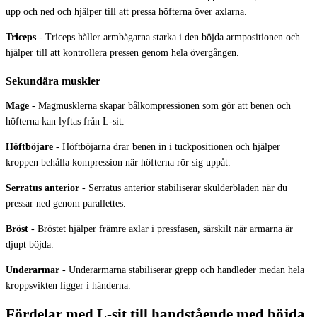
upp och ned och hjälper till att pressa höfterna över axlarna.
Triceps
-
Triceps håller armbågarna starka i den böjda armpositionen och
hjälper till att kontrollera pressen genom hela övergången.
Sekundära muskler
Mage
-
Magmusklerna skapar bålkompressionen som gör att benen och
höfterna kan lyftas från L-sit.
Höftböjare
-
Höftböjarna drar benen in i tuckpositionen och hjälper
kroppen behålla kompression när höfterna rör sig uppåt.
Serratus anterior
-
Serratus anterior stabiliserar skulderbladen när du
pressar ned genom parallettes.
Bröst
-
Bröstet hjälper främre axlar i pressfasen, särskilt när armarna är
djupt böjda.
Underarmar
-
Underarmarna stabiliserar grepp och handleder medan hela
kroppsvikten ligger i händerna.
Fördelar med L-sit till handstående med böjda