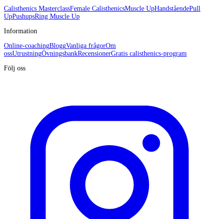
Calisthenics Masterclass
Female Calisthenics
Muscle Up
Handstående
Pull
Up
Pushups
Ring Muscle Up
Information
Online-coaching
Blogg
Vanliga frågor
Om
oss
Utrustning
Övningsbank
Recensioner
Gratis calisthenics-program
Följ oss