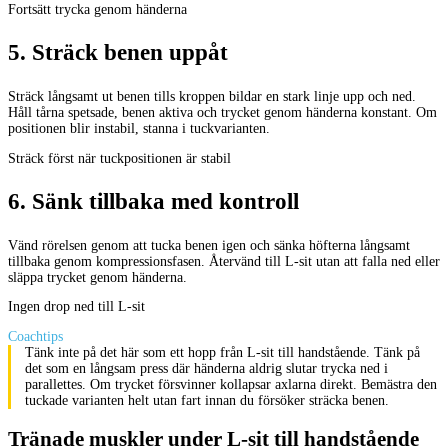
Fortsätt trycka genom händerna
5
.
Sträck benen uppåt
Sträck långsamt ut benen tills kroppen bildar en stark linje upp och ned.
Håll tårna spetsade, benen aktiva och trycket genom händerna konstant. Om
positionen blir instabil, stanna i tuckvarianten.
Sträck först när tuckpositionen är stabil
6
.
Sänk tillbaka med kontroll
Vänd rörelsen genom att tucka benen igen och sänka höfterna långsamt
tillbaka genom kompressionsfasen. Återvänd till L-sit utan att falla ned eller
släppa trycket genom händerna.
Ingen drop ned till L-sit
Coachtips
Tänk inte på det här som ett hopp från L-sit till handstående. Tänk på
det som en långsam press där händerna aldrig slutar trycka ned i
parallettes. Om trycket försvinner kollapsar axlarna direkt. Bemästra den
tuckade varianten helt utan fart innan du försöker sträcka benen.
Tränade muskler under L-sit till handstående