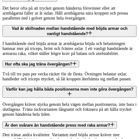
Det beror ofta på att trycket genom händerna försvinner eller att
armbågarna faller ut åt sidan. Håll armbågarna nära kroppen och pressa
parallettes ned i golvet genom hela övergången.
Vad är skillnaden mellan handstående med böjda armar och
vanligt handstående?
I handstående med böjda armar är armbågarna böjda och belastningen
hamnar mer på triceps, bröst och främre axlar. I ett vanligt handstående är
armarna raka, vilket ställer högre krav på balans och axelstabilitet.
Hur ofta ska jag träna övergången?
Två till tre pass per vecka räcker för de flesta. Övningen belastar axlar,
handleder och triceps mycket, så låt kroppen återhämta sig mellan passen.
Varför kan jag hålla båda positionerna men inte göra övergången?
Övergången kräver styrka genom hela vägen mellan positionerna, inte bara i
slutlägena. Träna tuckvarianten långsamt och fokusera på att hålla trycket
genom händerna hela tiden.
Är den svårare än handstående press med raka armar?
Den tränar andra kvaliteter. Varianten med böjda armar kräver mer