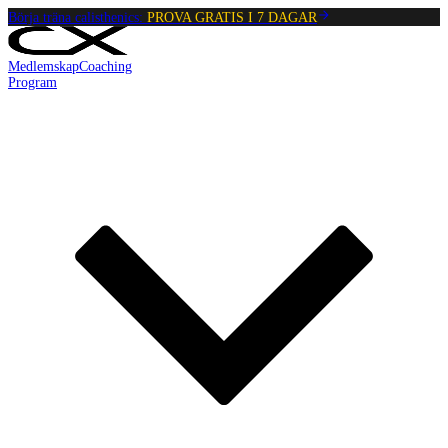
Börja träna calisthenics:
PROVA GRATIS I 7 DAGAR
Medlemskap
Coaching
Program
Reading:
L-sit till handstående med böjda armar