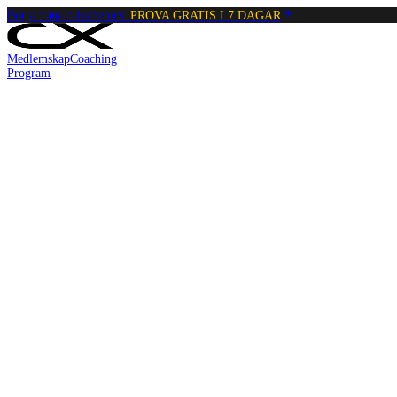
Börja träna calisthenics:
PROVA GRATIS I 7 DAGAR
Medlemskap
Coaching
Program