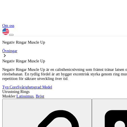
Om oss
Negativ Ringar Muscle Up
Övningar
Negativ Ringar Muscle Up
Negativ Ringar Muscle Up är en calisthenicsövning som främst tränar latsen o
rörelsebanan. En tydlig fördel är att bygger excentrisk styrka genom ring musc
repetition för säkrare utveckling över tid.
Typ:
Core
Svårighetsgrad:
Medel
Utrustning:
Rings
Muskler:
Latissimus
,
Bröst