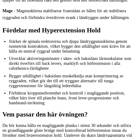
hjälper till att bibehålla raka ben genom hela den isometriska hållningen.
Mage
-
Magmusklerna stabiliserar framsidan av bålen för att stabilisera
ryggraden och förhindra överdriven svank i ländryggen under hållningen.
Fördelar med Hyperextension Hold
Stärker de spinala erektorerna och djupa ländryggsmusklerna genom
isometrisk kontraktion, vilket bygger den uthållighet som krävs för att
hålla en neutral ryggrad under belastning
Utvecklar aktiveringsmönster i sätes- och baksidans lårmuskulatur som
direkt överförs till back levers, marklyft och höftextension i alla
calisthenics-färdigheter
Bygger uthållighet i baksidans muskelkedja utan komprimering av
ryggraden, vilket gör det till ett tryggare alternativ till tunga
ryggextensioner för långsiktig lederehälsa
Förbättrar kroppsmedvetenhet och kontroll i magliggande position,
vilket bärs över till planche leans, front lever-progressioner och
handstand-inriktning
Vem passar den här övningen?
Du bör kunna hålla en magliggande planka i minst 30 sekunder och utföra
en grundläggande glute bridge med kontrollerad höftextension innan du
försöker med hyperextension hold. Upplever du skarp ländryggssmärta vid