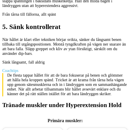
släppa spänningen i baksidans muskelkedja. Håll den milda bågen i
ländryggen utan att hyperextendera aggressivt.
Från tårna till fällorna, allt spänt
5
.
Sänk kontrollerat
När hållet är klart eller tekniken börjar svikta, sänker du långsamt benen
tillbaka till utgångspositionen. Motstå tyngdkraften på vägen ner snarare än
att bara falla. Släpp greppet och kliv av ytan försiktigt, särskilt om du
använder dip-bars.
Sänk långsamt, fall aldrig
Coachtips
De flesta tappar hållet för att de bara fokuserar på benen och glömmer
att hålla hela kroppen spänd. Tricket är att krama från tårna hela vägen
upp genom sätesmusklerna och in i ländryggen som en sammanhängande
enhet. När allt arbetar tillsammans blir hållet avsevärt enklare och du
känner det på rätt ställen istället för att bara ländryggen skriker.
Tränade muskler under Hyperextension Hold
Primära muskler
: