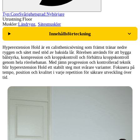
Typ:
Core
Svårighetsgrad:
Nybörjare
Utrustning:
Floor
Muskler:
Ländrygg
,
Sätesmuskler
Innehållsförteckning
Hyperextension Hold är en calisthenicsövning som främst tränar nedre
ryggen och sätet med stöd av baksida lår. Rörelsen används för att bygga
bålstyrka, kompression och kroppskontroll och förbättra kroppskontroll
genom hela rörelsebanan. Med jämn progression och kontrollerad teknik
blir hyperextension Hold ett stabilt steg mot svårare varianter. Fokusera på
tempo, position och kvalitet i varje repetition för säkrare utveckling över
tid.