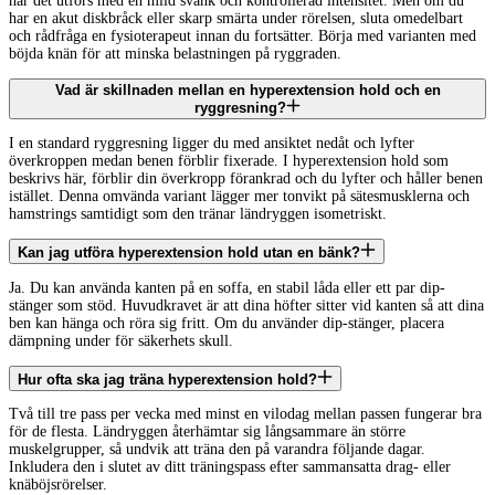
när det utförs med en mild svank och kontrollerad intensitet. Men om du
har en akut diskbråck eller skarp smärta under rörelsen, sluta omedelbart
och rådfråga en fysioterapeut innan du fortsätter. Börja med varianten med
böjda knän för att minska belastningen på ryggraden.
Vad är skillnaden mellan en hyperextension hold och en
ryggresning?
I en standard ryggresning ligger du med ansiktet nedåt och lyfter
överkroppen medan benen förblir fixerade. I hyperextension hold som
beskrivs här, förblir din överkropp förankrad och du lyfter och håller benen
istället. Denna omvända variant lägger mer tonvikt på sätesmusklerna och
hamstrings samtidigt som den tränar ländryggen isometriskt.
Kan jag utföra hyperextension hold utan en bänk?
Ja. Du kan använda kanten på en soffa, en stabil låda eller ett par dip-
stänger som stöd. Huvudkravet är att dina höfter sitter vid kanten så att dina
ben kan hänga och röra sig fritt. Om du använder dip-stänger, placera
dämpning under för säkerhets skull.
Hur ofta ska jag träna hyperextension hold?
Två till tre pass per vecka med minst en vilodag mellan passen fungerar bra
för de flesta. Ländryggen återhämtar sig långsammare än större
muskelgrupper, så undvik att träna den på varandra följande dagar.
Inkludera den i slutet av ditt träningspass efter sammansatta drag- eller
knäböjsrörelser.