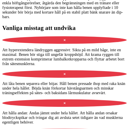
enkla höftgångsrörelser, åtgärda den begränsningen med en tränare eller
fysioterapeut först. Nybörjare som inte kan hålla benen upplyftade i 10
sekunder bör börja med kortare håll på en stabil platt bänk snarare än dip-
bars.
Vanliga misstag att undvika
✕
Att hyperextendera ländryggen aggressivt
:
Sikta på en mild båge, inte en
maximal. Benen bör stiga till ungefär kroppshöjd. Att krama ryggen till
extrem extension komprimerar lumbalkotkropparna och flyttar arbetet bort
från sätesmusklerna.
✕
Att låta benen separera eller böjas
:
Håll benen pressade ihop med raka knän
under hela hållet. Böjda knän förkortar hävstångsarmen och minskar
träningseffekten på sätes- och baksidans lårmuskulatur avsevärt.
✕
Att hålla andan
:
Andas jämnt under hela hållet. Att hålla andan orsakar
blodtryckspikar och tvingar dig att avsluta setet tidigare än vad musklerna
egentligen behöver.