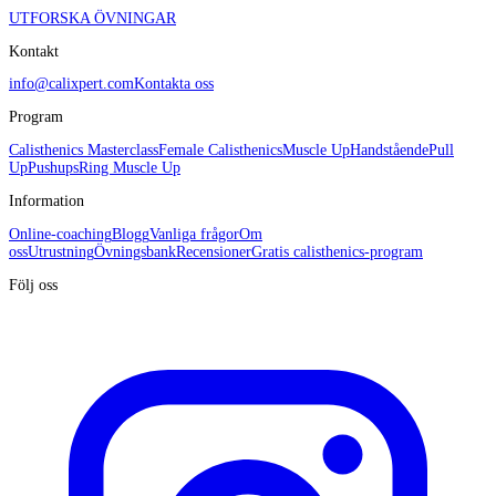
UTFORSKA ÖVNINGAR
Kontakt
info@calixpert.com
Kontakta oss
Program
Calisthenics Masterclass
Female Calisthenics
Muscle Up
Handstående
Pull
Up
Pushups
Ring Muscle Up
Information
Online-coaching
Blogg
Vanliga frågor
Om
oss
Utrustning
Övningsbank
Recensioner
Gratis calisthenics-program
Följ oss