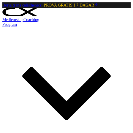
Börja träna calisthenics:
PROVA GRATIS I 7 DAGAR
Medlemskap
Coaching
Program
Reading:
Hyperextension Hold
•
4
min
read