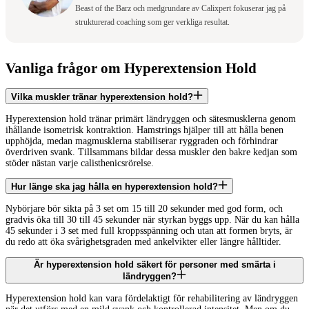
Beast of the Barz och medgrundare av Calixpert fokuserar jag på
strukturerad coaching som ger verkliga resultat.
Vanliga frågor om Hyperextension Hold
Vilka muskler tränar hyperextension hold?
Hyperextension hold tränar primärt ländryggen och sätesmusklerna genom
ihållande isometrisk kontraktion. Hamstrings hjälper till att hålla benen
upphöjda, medan magmusklerna stabiliserar ryggraden och förhindrar
överdriven svank. Tillsammans bildar dessa muskler den bakre kedjan som
stöder nästan varje calisthenicsrörelse.
Hur länge ska jag hålla en hyperextension hold?
Nybörjare bör sikta på 3 set om 15 till 20 sekunder med god form, och
gradvis öka till 30 till 45 sekunder när styrkan byggs upp. När du kan hålla
45 sekunder i 3 set med full kroppsspänning och utan att formen bryts, är
du redo att öka svårighetsgraden med ankelvikter eller längre hålltider.
Är hyperextension hold säkert för personer med smärta i
ländryggen?
Hyperextension hold kan vara fördelaktigt för rehabilitering av ländryggen