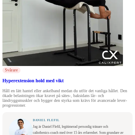
Svårare
Hyperextension hold med vikt
Håll en lätt hantel eller ankelband medan du utför det vanliga hållet. Den
ökade belastningen ökar kravet på sätes-, baksidans lår- och
ländryggsmuskler och bygger den styrka som krävs för avancerade lever-
progressioner.
DANIEL FLEFIL
Jag är Daniel Flefil, legitimerad personlig tränare och
calisthenics-coach med över 15 års erfarenhet. Som grundare av