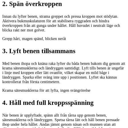
2
.
Spän överkroppen
Innan du lyfter benen, strama greppet och pressa kroppen mot stödytan.
Aktivera bukmuskulaturen för att stabilisera ryggraden och hindra
överkroppen från att gunga under hållet. Håll huvudet i neutralt läge och
blicka rakt ner mot golvet.
Grepp hårt, magen spänd, blicken neråt
3
.
Lyft benen tillsammans
Med benen ihopa och knäna raka lyfter du båda benen bakom dig genom att
krama sätesmusklerna och ländryggen samtidigt. Lyft tills benen är ungefär
i linje med kroppen eller lätt ovanför, vilket skapar en mild båge i
ländryggen. Sparka eller sväng inte upp i positionen. Lyftet ska kännas
kontrollerat från första centimetern.
Krama sätesmusklerna för att lyfta, ingen svängrörelse
4
.
Håll med full kroppsspänning
När benen är upplyftade, spänn allt från tårna upp genom benen,
sätesmusklerna och ländryggen. Spetsa tårna lätt och håll benen pressade
ihop under hela hållet. Andas jämnt genom näsan och munnen utan att