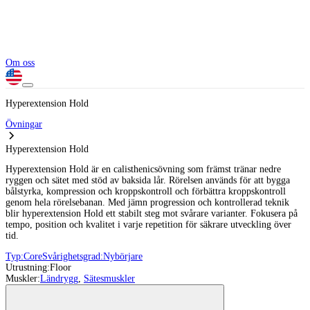
Om oss
Hyperextension Hold
Övningar
Hyperextension Hold
Hyperextension Hold är en calisthenicsövning som främst tränar nedre
ryggen och sätet med stöd av baksida lår. Rörelsen används för att bygga
bålstyrka, kompression och kroppskontroll och förbättra kroppskontroll
genom hela rörelsebanan. Med jämn progression och kontrollerad teknik
blir hyperextension Hold ett stabilt steg mot svårare varianter. Fokusera på
tempo, position och kvalitet i varje repetition för säkrare utveckling över
tid.
Typ:
Core
Svårighetsgrad:
Nybörjare
Utrustning:
Floor
Muskler:
Ländrygg
,
Sätesmuskler