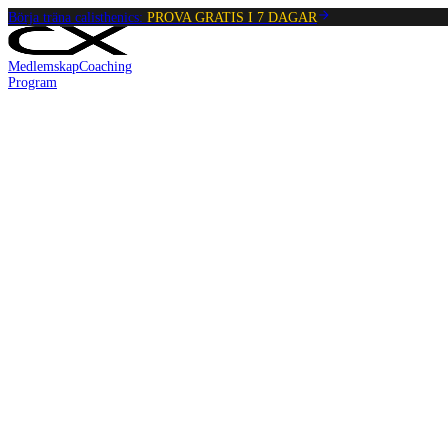
Börja träna calisthenics:
PROVA GRATIS I 7 DAGAR
Medlemskap
Coaching
Program