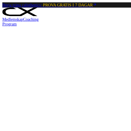
Börja träna calisthenics:
PROVA GRATIS I 7 DAGAR
Medlemskap
Coaching
Program