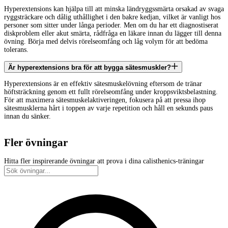
Hyperextensions kan hjälpa till att minska ländryggssmärta orsakad av svaga
ryggsträckare och dålig uthållighet i den bakre kedjan, vilket är vanligt hos
personer som sitter under långa perioder. Men om du har ett diagnostiserat
diskproblem eller akut smärta, rådfråga en läkare innan du lägger till denna
övning. Börja med delvis rörelseomfång och låg volym för att bedöma
tolerans.
Är hyperextensions bra för att bygga sätesmuskler?
Hyperextensions är en effektiv sätesmuskelövning eftersom de tränar
höftsträckning genom ett fullt rörelseomfång under kroppsviktsbelastning.
För att maximera sätesmuskelaktiveringen, fokusera på att pressa ihop
sätesmusklerna hårt i toppen av varje repetition och håll en sekunds paus
innan du sänker.
Fler övningar
Hitta fler inspirerande övningar att prova i dina calisthenics-träningar