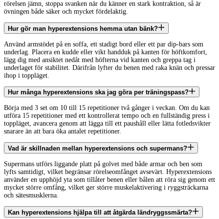
rörelsen jämn, stoppa svanken när du känner en stark kontraktion, så är
övningen både säker och mycket fördelaktig.
Hur gör man hyperextensions hemma utan bänk?
Använd armstödet på en soffa, ett stadigt bord eller ett par dip-bars som
underlag. Placera en kudde eller vikt handduk på kanten för höftkomfort,
lägg dig med ansiktet nedåt med höfterna vid kanten och greppa tag i
underlaget för stabilitet. Därifrån lyfter du benen med raka knän och pressar
ihop i toppläget.
Hur många hyperextensions ska jag göra per träningspass?
Börja med 3 set om 10 till 15 repetitioner två gånger i veckan. Om du kan
utföra 15 repetitioner med ett kontrollerat tempo och en fullständig press i
toppläget, avancera genom att lägga till ett paushåll eller lätta fotledsvikter
snarare än att bara öka antalet repetitioner.
Vad är skillnaden mellan hyperextensions och supermans?
Supermans utförs liggande platt på golvet med både armar och ben som
lyfts samtidigt, vilket begränsar rörelseomfånget avsevärt. Hyperextensions
använder en upphöjd yta som tillåter benen eller bålen att röra sig genom ett
mycket större omfång, vilket ger större muskelaktivering i ryggsträckarna
och sätesmusklerna.
Kan hyperextensions hjälpa till att åtgärda ländryggssmärta?