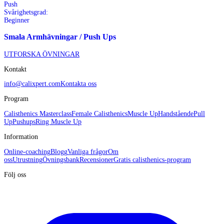
Push
Svårighetsgrad:
Beginner
Smala Armhävningar / Push Ups
UTFORSKA ÖVNINGAR
Kontakt
info@calixpert.com
Kontakta oss
Program
Calisthenics Masterclass
Female Calisthenics
Muscle Up
Handstående
Pull
Up
Pushups
Ring Muscle Up
Information
Online-coaching
Blogg
Vanliga frågor
Om
oss
Utrustning
Övningsbank
Recensioner
Gratis calisthenics-program
Följ oss