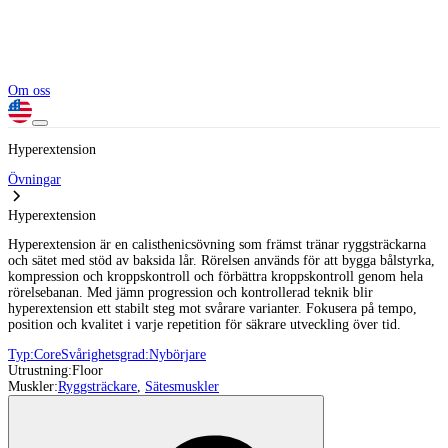
Om oss
Hyperextension
Övningar
Hyperextension
Hyperextension är en calisthenicsövning som främst tränar ryggsträckarna
och sätet med stöd av baksida lår. Rörelsen används för att bygga bålstyrka,
kompression och kroppskontroll och förbättra kroppskontroll genom hela
rörelsebanan. Med jämn progression och kontrollerad teknik blir
hyperextension ett stabilt steg mot svårare varianter. Fokusera på tempo,
position och kvalitet i varje repetition för säkrare utveckling över tid.
Typ:
Core
Svårighetsgrad:
Nybörjare
Utrustning:
Floor
Muskler:
Ryggsträckare
,
Sätesmuskler