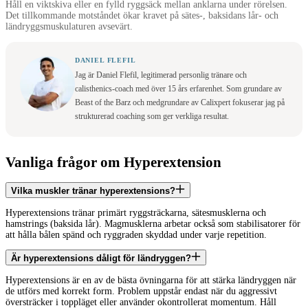
Håll en viktskiva eller en fylld ryggsäck mellan anklarna under rörelsen.
Det tillkommande motståndet ökar kravet på sätes-, baksidans lår- och
ländryggsmuskulaturen avsevärt.
DANIEL FLEFIL
Jag är Daniel Flefil, legitimerad personlig tränare och
calisthenics-coach med över 15 års erfarenhet. Som grundare av
Beast of the Barz och medgrundare av Calixpert fokuserar jag på
strukturerad coaching som ger verkliga resultat.
Vanliga frågor om Hyperextension
Vilka muskler tränar hyperextensions?
Hyperextensions tränar primärt ryggsträckarna, sätesmusklerna och
hamstrings (baksida lår). Magmusklerna arbetar också som stabilisatorer för
att hålla bålen spänd och ryggraden skyddad under varje repetition.
Är hyperextensions dåligt för ländryggen?
Hyperextensions är en av de bästa övningarna för att stärka ländryggen när
de utförs med korrekt form. Problem uppstår endast när du aggressivt
översträcker i toppläget eller använder okontrollerat momentum. Håll