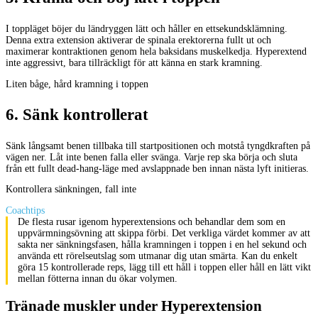
I toppläget böjer du ländryggen lätt och håller en ettsekundsklämning.
Denna extra extension aktiverar de spinala erektorerna fullt ut och
maximerar kontraktionen genom hela baksidans muskelkedja. Hyperextend
inte aggressivt, bara tillräckligt för att känna en stark kramning.
Liten båge, hård kramning i toppen
6
.
Sänk kontrollerat
Sänk långsamt benen tillbaka till startpositionen och motstå tyngdkraften på
vägen ner. Låt inte benen falla eller svänga. Varje rep ska börja och sluta
från ett fullt dead-hang-läge med avslappnade ben innan nästa lyft initieras.
Kontrollera sänkningen, fall inte
Coachtips
De flesta rusar igenom hyperextensions och behandlar dem som en
uppvärmningsövning att skippa förbi. Det verkliga värdet kommer av att
sakta ner sänkningsfasen, hålla kramningen i toppen i en hel sekund och
använda ett rörelseutslag som utmanar dig utan smärta. Kan du enkelt
göra 15 kontrollerade reps, lägg till ett håll i toppen eller håll en lätt vikt
mellan fötterna innan du ökar volymen.
Tränade muskler under Hyperextension