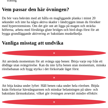
träning
Vem passar den här övningen?
Du bör vara bekväm med att hålla en magliggande planka i minst 20
sekunder och inte ha några aktiva skador i ländryggen innan du försöker
med hyperextensions. Om det gör ont att ligga på magen och sträcka
höfterna, arbeta med försiktiga glute bridges och bird-dogs först för att
bygga grundläggande aktivering av baksidans muskelkedja.
Vanliga misstag att undvika
✕
Att använda momentum för att svänga upp benen
:
Börja varje rep från ett
dödläge utan svängrörelse. Kan du inte lyfta benen utan momentum, minska
rörelsebanan och bygg styrka i det förkortade läget först.
✕
Att böja knäna under lyftet
:
Håll benen raka under hela rörelsen. Böjda
knän förkortar hävstångsarmen och minskar belastningen på sätes- och
baksidans lårmuskulatur, vilket gör övningen avsevärt mindre effektiv.
✕