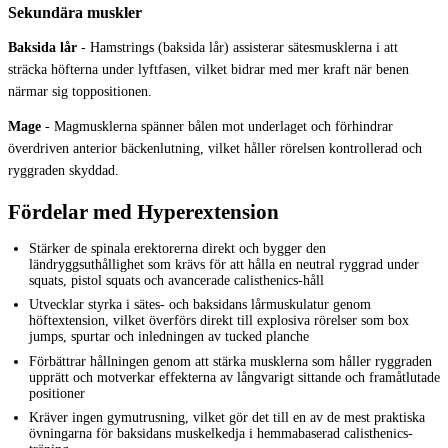
Sekundära muskler
Baksida lår
-
Hamstrings (baksida lår) assisterar sätesmusklerna i att
sträcka höfterna under lyftfasen, vilket bidrar med mer kraft när benen
närmar sig toppositionen.
Mage
-
Magmusklerna spänner bålen mot underlaget och förhindrar
överdriven anterior bäckenlutning, vilket håller rörelsen kontrollerad och
ryggraden skyddad.
Fördelar med Hyperextension
Stärker de spinala erektorerna direkt och bygger den
ländryggsuthållighet som krävs för att hålla en neutral ryggrad under
squats, pistol squats och avancerade calisthenics-håll
Utvecklar styrka i sätes- och baksidans lårmuskulatur genom
höftextension, vilket överförs direkt till explosiva rörelser som box
jumps, spurtar och inledningen av tucked planche
Förbättrar hållningen genom att stärka musklerna som håller ryggraden
upprätt och motverkar effekterna av långvarigt sittande och framåtlutade
positioner
Kräver ingen gymutrusning, vilket gör det till en av de mest praktiska
övningarna för baksidans muskelkedja i hemmabaserad calisthenics-