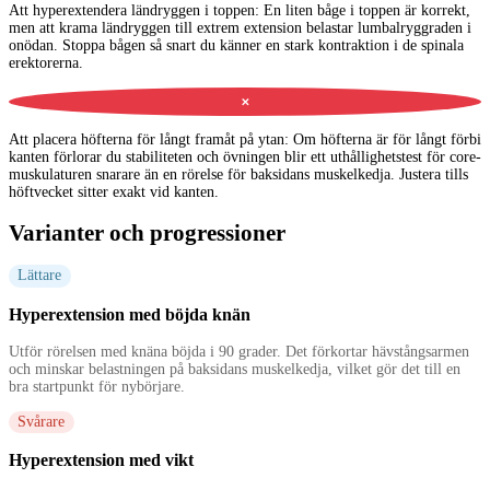
Att hyperextendera ländryggen i toppen
:
En liten båge i toppen är korrekt,
men att krama ländryggen till extrem extension belastar lumbalryggraden i
onödan. Stoppa bågen så snart du känner en stark kontraktion i de spinala
erektorerna.
✕
Att placera höfterna för långt framåt på ytan
:
Om höfterna är för långt förbi
kanten förlorar du stabiliteten och övningen blir ett uthållighetstest för core-
muskulaturen snarare än en rörelse för baksidans muskelkedja. Justera tills
höftvecket sitter exakt vid kanten.
Varianter och progressioner
Lättare
Hyperextension med böjda knän
Utför rörelsen med knäna böjda i 90 grader. Det förkortar hävstångsarmen
och minskar belastningen på baksidans muskelkedja, vilket gör det till en
bra startpunkt för nybörjare.
Svårare
Hyperextension med vikt