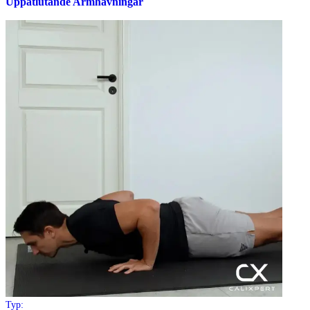
Uppåtlutande Armhävningar
Typ: