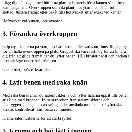
Lägg dig på magen med höfterna placerade precis förbi kanten så att benen
kan hänga fritt. Överkroppen ska vila plant mot ytan med bålen fullt
stöttad. Justera framåt eller bakåt tills höftvecket sitter exakt vid kanten.
Höftvecket vid kanten, inte ovanför
3
.
Förankra överkroppen
Grip tag i kanterna på ytan, dip-barens ram eller vad som finns tillgängligt
för att hålla överkroppen på plats. Greppet ska vara fast nog för att hindra
dig från att glida framåt när du lyfter benen. Håll bröstet nedåt och nacken i
neutralt läge under hela rörelsen.
Grepp hårt, bröstet kvar plant
4
.
Lyft benen med raka knän
Med raka ben kramar du sätesmusklerna och lyfter hälarna uppåt tills benen
är i linje med kroppen. Initiera rörelsen från sätesmusklerna och
ländryggen, inte genom att svänga eller använda momentum. Lyftet ska
kännas kontrollerat från första centimetern.
Krama sätesmusklerna för att starta lyftet
5
.
Krama och böj lätt i toppen