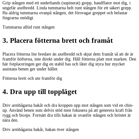
Grip stången med ett underhands (supinerat) grepp, handflator mot dig, i
ungefär axelbredd. Linda tummarna helt runt stången för ett säkert grepp.
Ha aldrig tummarna ovanpå stången, det försvagar greppet och belastar
fingrarna onödigt.
Tummarna alltid runt stången
3
.
Placera fötterna brett och framåt
Placera fötterna lite bredare än axelbredd och skjut dem framåt så att de är
framför höfterna, inte direkt under dig. Håll fötterna platt mot marken. Den
här fotplaceringen ger dig en stabil bas och låter dig styra hur mycket
assistans benen ger under hållet.
Fötterna brett och ute framför dig
4
.
Dra upp till toppläget
Driv armbågarna bakåt och dra kroppen upp mot stången som vid en chin-
up. Använd benen som delvis stöd men fokusera på att generera kraft från
rygg och biceps. Fortsätt dra tills hakan är ovanför stången och bröstet är
nära den.
Driv armbågarna bakåt, hakan över stången