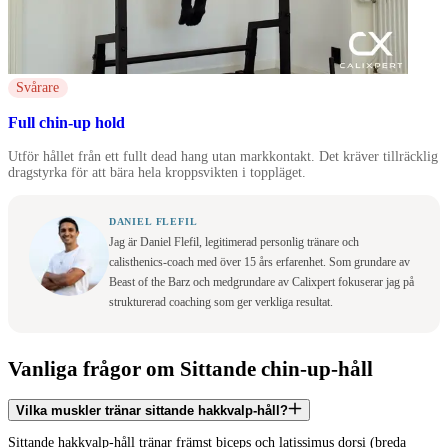
Svårare
Full chin-up hold
Utför hållet från ett fullt dead hang utan markkontakt. Det kräver tillräcklig
dragstyrka för att bära hela kroppsvikten i toppläget.
DANIEL FLEFIL
Jag är Daniel Flefil, legitimerad personlig tränare och
calisthenics-coach med över 15 års erfarenhet. Som grundare av
Beast of the Barz och medgrundare av Calixpert fokuserar jag på
strukturerad coaching som ger verkliga resultat.
Vanliga frågor om Sittande chin-up-håll
Vilka muskler tränar sittande hakkvalp-håll?
Sittande hakkvalp-håll tränar främst biceps och latissimus dorsi (breda