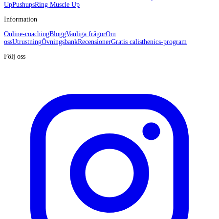
Up
Pushups
Ring Muscle Up
Information
Online-coaching
Blogg
Vanliga frågor
Om
oss
Utrustning
Övningsbank
Recensioner
Gratis calisthenics-program
Följ oss