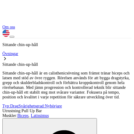
Om oss
Sittande chin-up-håll
Övningar
Sittande chin-up-håll
Sittande chin-up-håll är en calisthenicsövning som främst tränar biceps och
latsen med stöd av övre ryggen. Rörelsen används för att bygga dragstyrka,
grepp och skulderbladskontroll och förbättra kroppskontroll genom hela
rörelsebanan. Med jämn progression och kontrollerad teknik blir sittande
chin-up-håll ett stabilt steg mot svårare varianter. Fokusera på tempo,
position och kvalitet i varje repetition för säkrare utveckling över tid.
Typ:
Drag
Svårighetsgrad:
Nybörjare
Utrustning:
Pull Up Bar
Muskler:
Biceps
,
Latissimus