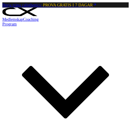
Börja träna calisthenics:
PROVA GRATIS I 7 DAGAR
Medlemskap
Coaching
Program
Reading:
Sittande chin-up-håll
•
4
min
read