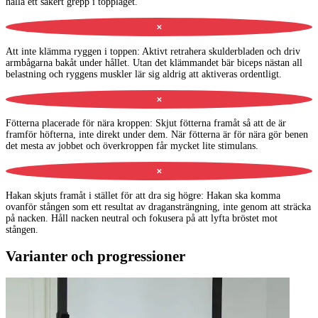
hålla ett säkert grepp i toppläget.
✕
Att inte klämma ryggen i toppen
:
Aktivt retrahera skulderbladen och driv
armbågarna bakåt under hållet. Utan det klämmandet bär biceps nästan all
belastning och ryggens muskler lär sig aldrig att aktiveras ordentligt.
✕
Fötterna placerade för nära kroppen
:
Skjut fötterna framåt så att de är
framför höfterna, inte direkt under dem. När fötterna är för nära gör benen
det mesta av jobbet och överkroppen får mycket lite stimulans.
✕
Hakan skjuts framåt i stället för att dra sig högre
:
Hakan ska komma
ovanför stången som ett resultat av dragansträngning, inte genom att sträcka
på nacken. Håll nacken neutral och fokusera på att lyfta bröstet mot
stången.
Varianter och progressioner