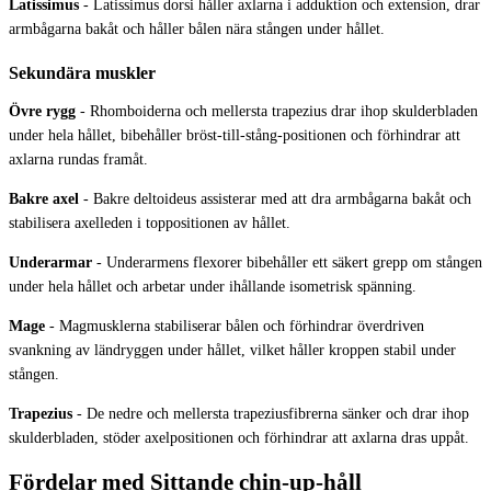
Latissimus
-
Latissimus dorsi håller axlarna i adduktion och extension, drar
armbågarna bakåt och håller bålen nära stången under hållet.
Sekundära muskler
Övre rygg
-
Rhomboiderna och mellersta trapezius drar ihop skulderbladen
under hela hållet, bibehåller bröst-till-stång-positionen och förhindrar att
axlarna rundas framåt.
Bakre axel
-
Bakre deltoideus assisterar med att dra armbågarna bakåt och
stabilisera axelleden i toppositionen av hållet.
Underarmar
-
Underarmens flexorer bibehåller ett säkert grepp om stången
under hela hållet och arbetar under ihållande isometrisk spänning.
Mage
-
Magmusklerna stabiliserar bålen och förhindrar överdriven
svankning av ländryggen under hållet, vilket håller kroppen stabil under
stången.
Trapezius
-
De nedre och mellersta trapeziusfibrerna sänker och drar ihop
skulderbladen, stöder axelpositionen och förhindrar att axlarna dras uppåt.
Fördelar med Sittande chin-up-håll