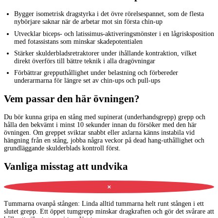
Bygger isometrisk dragstyrka i det övre rörelsespannet, som de flesta
nybörjare saknar när de arbetar mot sin första chin-up
Utvecklar biceps- och latissimus-aktiveringsmönster i en lågrisksposition
med fotassistans som minskar skadepotentialen
Stärker skulderbladsretraktorer under ihållande kontraktion, vilket
direkt överförs till bättre teknik i alla dragövningar
Förbättrar grepputhållighet under belastning och förbereder
underarmarna för längre set av chin-ups och pull-ups
Vem passar den här övningen?
Du bör kunna gripa en stång med supinerat (underhandsgrepp) grepp och
hålla den bekvämt i minst 10 sekunder innan du försöker med den här
övningen. Om greppet sviktar snabbt eller axlarna känns instabila vid
hängning från en stång, jobba några veckor på dead hang-uthållighet och
grundläggande skulderblads kontroll först.
Vanliga misstag att undvika
✕
Tummarna ovanpå stången
:
Linda alltid tummarna helt runt stången i ett
slutet grepp. Ett öppet tumgrepp minskar dragkraften och gör det svårare att