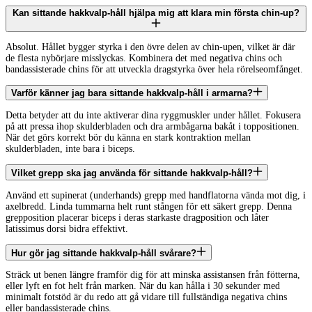
Kan sittande hakkvalp-håll hjälpa mig att klara min första chin-up?
Absolut. Hållet bygger styrka i den övre delen av chin-upen, vilket är där
de flesta nybörjare misslyckas. Kombinera det med negativa chins och
bandassisterade chins för att utveckla dragstyrka över hela rörelseomfånget.
Varför känner jag bara sittande hakkvalp-håll i armarna?
Detta betyder att du inte aktiverar dina ryggmuskler under hållet. Fokusera
på att pressa ihop skulderbladen och dra armbågarna bakåt i toppositionen.
När det görs korrekt bör du känna en stark kontraktion mellan
skulderbladen, inte bara i biceps.
Vilket grepp ska jag använda för sittande hakkvalp-håll?
Använd ett supinerat (underhands) grepp med handflatorna vända mot dig, i
axelbredd. Linda tummarna helt runt stången för ett säkert grepp. Denna
grepposition placerar biceps i deras starkaste dragposition och låter
latissimus dorsi bidra effektivt.
Hur gör jag sittande hakkvalp-håll svårare?
Sträck ut benen längre framför dig för att minska assistansen från fötterna,
eller lyft en fot helt från marken. När du kan hålla i 30 sekunder med
minimalt fotstöd är du redo att gå vidare till fullständiga negativa chins
eller bandassisterade chins.