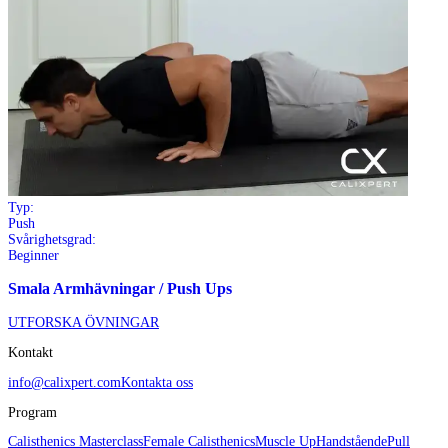
Typ:
Push
Svårighetsgrad:
Beginner
Smala Armhävningar / Push Ups
UTFORSKA ÖVNINGAR
Kontakt
info@calixpert.com
Kontakta oss
Program
Calisthenics Masterclass
Female Calisthenics
Muscle Up
Handstående
Pull