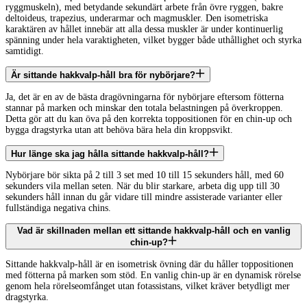
ryggmuskeln), med betydande sekundärt arbete från övre ryggen, bakre
deltoideus, trapezius, underarmar och magmuskler. Den isometriska
karaktären av hållet innebär att alla dessa muskler är under kontinuerlig
spänning under hela varaktigheten, vilket bygger både uthållighet och styrka
samtidigt.
Är sittande hakkvalp-håll bra för nybörjare?
Ja, det är en av de bästa dragövningarna för nybörjare eftersom fötterna
stannar på marken och minskar den totala belastningen på överkroppen.
Detta gör att du kan öva på den korrekta toppositionen för en chin-up och
bygga dragstyrka utan att behöva bära hela din kroppsvikt.
Hur länge ska jag hålla sittande hakkvalp-håll?
Nybörjare bör sikta på 2 till 3 set med 10 till 15 sekunders håll, med 60
sekunders vila mellan seten. När du blir starkare, arbeta dig upp till 30
sekunders håll innan du går vidare till mindre assisterade varianter eller
fullständiga negativa chins.
Vad är skillnaden mellan ett sittande hakkvalp-håll och en vanlig
chin-up?
Sittande hakkvalp-håll är en isometrisk övning där du håller toppositionen
med fötterna på marken som stöd. En vanlig chin-up är en dynamisk rörelse
genom hela rörelseomfånget utan fotassistans, vilket kräver betydligt mer
dragstyrka.