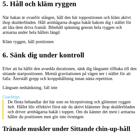
5
.
Håll och kläm ryggen
När hakan är ovanför stången, håll den här toppositionen och kläm aktivt
ihop skulderbladen. Håll armbågarna dragna bakåt bakom dig i stället för
att låta dem driva framåt. Bibehåll spänning genom hela ryggen och
armarna under hela hållets längd.
Kläm ryggen, håll positionen
6
.
Sänk dig under kontroll
Efter att ha hållit den avsedda durationen, sänk dig långsamt tillbaka till den
sittande startpositionen. Motstå gravitationen på vägen ner i stället för att
falla. Återställ grepp och kroppshållning innan nästa repetition.
Långsam nedsänkning, fall inte
Coachtips
De flesta behandlar det här som en bicepsövning och glömmer ryggen
helt. Hållet blir effektivt först när du aktivt klämmer ihop skulderbladen
och driver armbågarna bakåt i toppen. Om du känner det mest i armarna
håller du positionen men gör inte övningen.
Tränade muskler under Sittande chin-up-håll