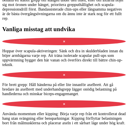
behålla ett stabilt grepp om stången under den tiden, eller om axlarna höjer
sig mot öronen under hänget, prioritera grepputhållighet och scapula-
depressionsdrill först. Bandassisterade chin-ups eller långsamma negatives
är de bästa övergångsövningarna om du ännu inte är stark nog för ett fullt
rep.
Vanliga misstag att undvika
✕
Hoppar över scapula-aktiveringen
:
Sänk och dra in skulderbladen innan du
böjer armbågarna varje rep. Att träna isolerade scapular pull-ups som
uppvärmning bygger den här vanan och överförs direkt till bättre chin-up-
teknik.
✕
För brett grepp
:
Håll händerna på eller lite innanför axelbrett. Att gå
bredare än axelbrett med underhandsgrepp lägger onödig belastning på
handlederna och minskar biceps-engagemanget.
✕
Använda momentum eller kipping
:
Börja varje rep från ett kontrollerat dead
hang utan svängning eller bensparkningar. Kipping förflyttar belastningen
bort från målmusklerna och placerar axeln i ett sårbart läge under hög kraft.