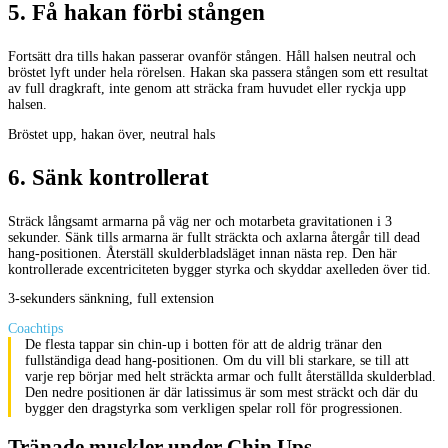
5
.
Få hakan förbi stången
Fortsätt dra tills hakan passerar ovanför stången. Håll halsen neutral och
bröstet lyft under hela rörelsen. Hakan ska passera stången som ett resultat
av full dragkraft, inte genom att sträcka fram huvudet eller ryckja upp
halsen.
Bröstet upp, hakan över, neutral hals
6
.
Sänk kontrollerat
Sträck långsamt armarna på väg ner och motarbeta gravitationen i 3
sekunder. Sänk tills armarna är fullt sträckta och axlarna återgår till dead
hang-positionen. Återställ skulderbladsläget innan nästa rep. Den här
kontrollerade excentriciteten bygger styrka och skyddar axelleden över tid.
3-sekunders sänkning, full extension
Coachtips
De flesta tappar sin chin-up i botten för att de aldrig tränar den
fullständiga dead hang-positionen. Om du vill bli starkare, se till att
varje rep börjar med helt sträckta armar och fullt återställda skulderblad.
Den nedre positionen är där latissimus är som mest sträckt och där du
bygger den dragstyrka som verkligen spelar roll för progressionen.
Tränade muskler under Chin Ups