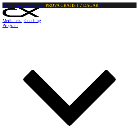
Börja träna calisthenics:
PROVA GRATIS I 7 DAGAR
Medlemskap
Coaching
Program
Reading:
Chin Ups
•
4
min
read