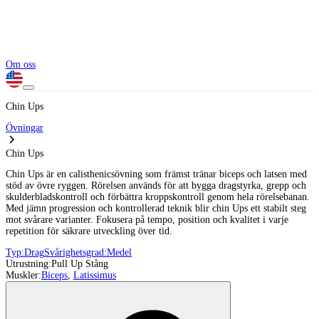
Om oss
Chin Ups
Övningar
Chin Ups
Chin Ups är en calisthenicsövning som främst tränar biceps och latsen med
stöd av övre ryggen. Rörelsen används för att bygga dragstyrka, grepp och
skulderbladskontroll och förbättra kroppskontroll genom hela rörelsebanan.
Med jämn progression och kontrollerad teknik blir chin Ups ett stabilt steg
mot svårare varianter. Fokusera på tempo, position och kvalitet i varje
repetition för säkrare utveckling över tid.
Typ:
Drag
Svårighetsgrad:
Medel
Utrustning:
Pull Up Stång
Muskler:
Biceps
,
Latissimus