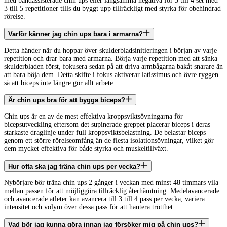
med bandassisterade chin ups eller långsamma negativa för 3 till 4 set med
3 till 5 repetitioner tills du byggt upp tillräckligt med styrka för obehindrad
rörelse.
Varför känner jag chin ups bara i armarna?
Detta händer när du hoppar över skulderbladsinitieringen i början av varje
repetition och drar bara med armarna. Börja varje repetition med att sänka
skulderbladen först, fokusera sedan på att driva armbågarna bakåt snarare än
att bara böja dem. Detta skifte i fokus aktiverar latissimus och övre ryggen
så att biceps inte längre gör allt arbete.
Är chin ups bra för att bygga biceps?
Chin ups är en av de mest effektiva kroppsviktsövningarna för
bicepsutveckling eftersom det supinerade greppet placerar biceps i deras
starkaste draglinje under full kroppsviktsbelastning. De belastar biceps
genom ett större rörelseomfång än de flesta isolationsövningar, vilket gör
dem mycket effektiva för både styrka och muskeltillväxt.
Hur ofta ska jag träna chin ups per vecka?
Nybörjare bör träna chin ups 2 gånger i veckan med minst 48 timmars vila
mellan passen för att möjliggöra tillräcklig återhämtning. Medelavancerade
och avancerade atleter kan avancera till 3 till 4 pass per vecka, variera
intensitet och volym över dessa pass för att hantera trötthet.
Vad bör jag kunna göra innan jag försöker mig på chin ups?