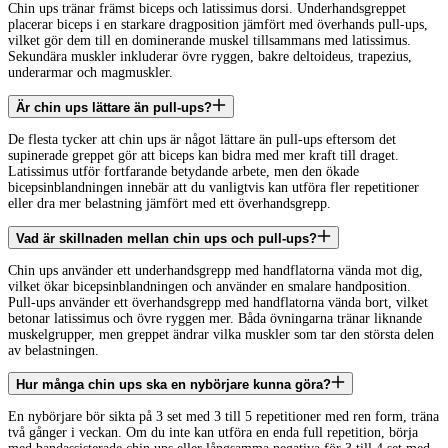
Chin ups tränar främst biceps och latissimus dorsi. Underhandsgreppet
placerar biceps i en starkare dragposition jämfört med överhands pull-ups,
vilket gör dem till en dominerande muskel tillsammans med latissimus.
Sekundära muskler inkluderar övre ryggen, bakre deltoideus, trapezius,
underarmar och magmuskler.
Är chin ups lättare än pull-ups?
De flesta tycker att chin ups är något lättare än pull-ups eftersom det
supinerade greppet gör att biceps kan bidra med mer kraft till draget.
Latissimus utför fortfarande betydande arbete, men den ökade
bicepsinblandningen innebär att du vanligtvis kan utföra fler repetitioner
eller dra mer belastning jämfört med ett överhandsgrepp.
Vad är skillnaden mellan chin ups och pull-ups?
Chin ups använder ett underhandsgrepp med handflatorna vända mot dig,
vilket ökar bicepsinblandningen och använder en smalare handposition.
Pull-ups använder ett överhandsgrepp med handflatorna vända bort, vilket
betonar latissimus och övre ryggen mer. Båda övningarna tränar liknande
muskelgrupper, men greppet ändrar vilka muskler som tar den största delen
av belastningen.
Hur många chin ups ska en nybörjare kunna göra?
En nybörjare bör sikta på 3 set med 3 till 5 repetitioner med ren form, träna
två gånger i veckan. Om du inte kan utföra en enda full repetition, börja