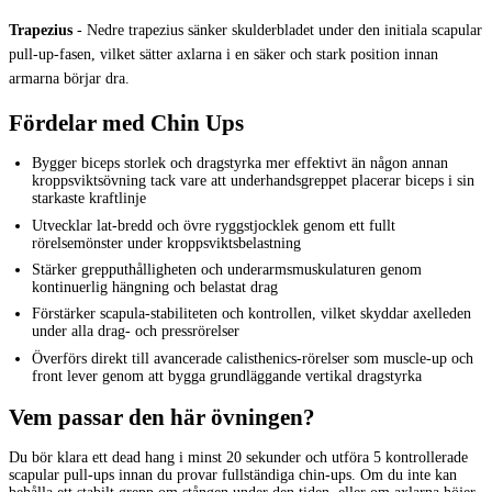
Trapezius
-
Nedre trapezius sänker skulderbladet under den initiala scapular
pull-up-fasen, vilket sätter axlarna i en säker och stark position innan
armarna börjar dra.
Fördelar med Chin Ups
Bygger biceps storlek och dragstyrka mer effektivt än någon annan
kroppsviktsövning tack vare att underhandsgreppet placerar biceps i sin
starkaste kraftlinje
Utvecklar lat-bredd och övre ryggstjocklek genom ett fullt
rörelsemönster under kroppsviktsbelastning
Stärker grepputhålligheten och underarmsmuskulaturen genom
kontinuerlig hängning och belastat drag
Förstärker scapula-stabiliteten och kontrollen, vilket skyddar axelleden
under alla drag- och pressrörelser
Överförs direkt till avancerade calisthenics-rörelser som muscle-up och
front lever genom att bygga grundläggande vertikal dragstyrka
Vem passar den här övningen?
Du bör klara ett dead hang i minst 20 sekunder och utföra 5 kontrollerade
scapular pull-ups innan du provar fullständiga chin-ups. Om du inte kan