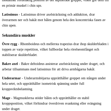
mekaniskt fördelaktig position av det supinerade greppet, vilket gör dem till
en primär muskel i chin ups.
Latissimus
-
Latissimus driver axelsträckning och adduktion, drar
överarmen ner och bakåt mot bålen genom hela den koncentriska fasen av
chin upen.
Sekundära muskler
Övre rygg
-
Rhomboideus och mellersta trapezius drar ihop skulderbladen i
toppen av varje repetition, vilket fullbordar hela rörelseomfånget och
stabiliserar skulderbladet.
Bakre axel
-
Bakre deltoideus assisterar axelsträckning under draget, och
arbetar tillsammans med latissimus för att driva armbågarna bakåt.
Underarmar
-
Underarmsböjarna upprätthåller greppet om stången under
hela setet, och upprätthåller isometrisk spänning under full
kroppsviktsbelastning.
Mage
-
Magmusklerna stöder bålen och upprätthåller en stabil
kroppsposition, vilket förhindrar överdriven svankning eller svängning
under draget.