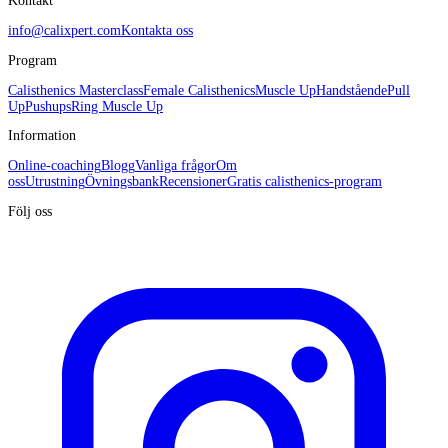
Kontakt
info@calixpert.com
Kontakta oss
Program
Calisthenics Masterclass
Female Calisthenics
Muscle Up
Handstående
Pull
Up
Pushups
Ring Muscle Up
Information
Online-coaching
Blogg
Vanliga frågor
Om
oss
Utrustning
Övningsbank
Recensioner
Gratis calisthenics-program
Följ oss