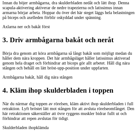
Innan du böjer armbågarna, dra skulderbladen nedåt och lätt ihop. Denna
scapula-aktivering aktiverar de nedre trapezierna och latissimus innan
armarna börjar arbeta. Hoppar du över det här steget läggs hela belastningen
på biceps och axelleden förblir oskyddad under spänning.
Axlarna ner och bakåt först
3
.
Driv armbågarna bakåt och neråt
Börja dra genom att köra armbågarna så långt bakåt som möjligt medan du
håller dem nära kroppen. Det här armbågsläget håller latissimus aktiverad
genom hela draget och förhindrar att biceps gör allt arbetet. Håll dig nära
stången och behåll en lätt bröst-upp-position under uppfarten.
Armbågarna bakåt, håll dig nära stången
4
.
Kläm ihop skulderbladen i toppen
När du närmar dig toppen av rörelsen, kläm aktivt ihop skulderbladen i full
retraktion. Lyft bröstet lätt mot stången för att avsluta rörelseomfånget. Den
här retraktionen säkerställer att övre ryggens muskler bidrar fullt ut och
förhindrar att repen avslutas för tidigt.
Skulderbladen ihopklämda