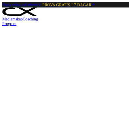
Börja träna calisthenics:
PROVA GRATIS I 7 DAGAR
Medlemskap
Coaching
Program