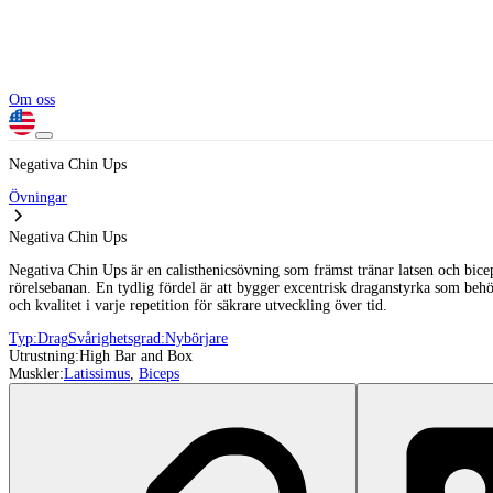
Om oss
Negativa Chin Ups
Övningar
Negativa Chin Ups
Negativa Chin Ups är en calisthenicsövning som främst tränar latsen och bic
rörelsebanan. En tydlig fördel är att bygger excentrisk draganstyrka som behö
och kvalitet i varje repetition för säkrare utveckling över tid.
Typ:
Drag
Svårighetsgrad:
Nybörjare
Utrustning:
High Bar and Box
Muskler:
Latissimus
,
Biceps