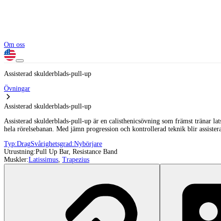
Om oss
Assisterad skulderblads-pull-up
Övningar
Assisterad skulderblads-pull-up
Assisterad skulderblads-pull-up är en calisthenicsövning som främst tränar l
hela rörelsebanan. Med jämn progression och kontrollerad teknik blir assisterad
Typ:
Drag
Svårighetsgrad:
Nybörjare
Utrustning:
Pull Up Bar, Resistance Band
Muskler:
Latissimus
,
Trapezius