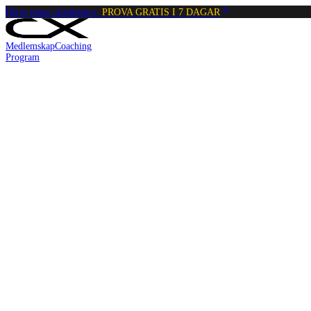
Börja träna calisthenics:
PROVA GRATIS I 7 DAGAR
Medlemskap
Coaching
Program