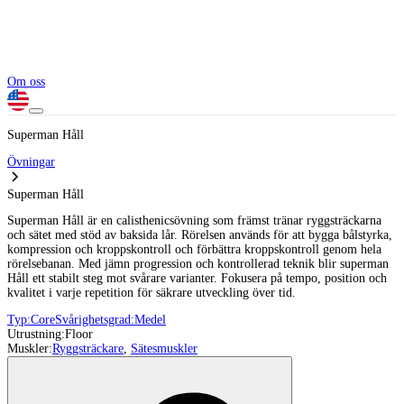
Om oss
Superman Håll
Övningar
Superman Håll
Superman Håll är en calisthenicsövning som främst tränar ryggsträckarna
och sätet med stöd av baksida lår. Rörelsen används för att bygga bålstyrka,
kompression och kroppskontroll och förbättra kroppskontroll genom hela
rörelsebanan. Med jämn progression och kontrollerad teknik blir superman
Håll ett stabilt steg mot svårare varianter. Fokusera på tempo, position och
kvalitet i varje repetition för säkrare utveckling över tid.
Typ:
Core
Svårighetsgrad:
Medel
Utrustning:
Floor
Muskler:
Ryggsträckare
,
Sätesmuskler