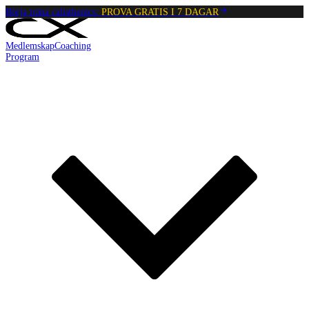
Börja träna calisthenics:
PROVA GRATIS I 7 DAGAR
Medlemskap
Coaching
Program