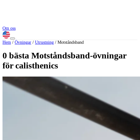
Om oss
Hem
/
Övningar
/
Utrustning
/
Motståndsband
0 bästa Motståndsband-övningar
för calisthenics