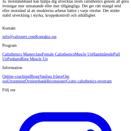
Ja, motståndsband kan hjälpa dig utvecklas inom calisthenics genom att göra
övningar mer utmanande eller mer tillgängliga. Det ger rätt mängd stöd
eller motstånd så att musklerna arbetar bättre i varje rörelse. Det stöder
stabil utveckling i styrka, kroppskontroll och uthållighet.
Kontakt
info@calixpert.com
Kontakta oss
Program
Calisthenics Masterclass
Female Calisthenics
Muscle Up
Handstående
Pull
Up
Pushups
Ring Muscle Up
Information
Online-coaching
Blogg
Vanliga frågor
Om
oss
Utrustning
Övningsbank
Recensioner
Gratis calisthenics-program
Följ oss