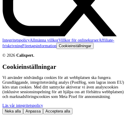
Integritetspolicy
Allmänna villkor
Villkor för onlinekurser
Affiliate-
friskrivning
Företagsinformation
Cookieinställningar
©
2026
Calixpert.
Cookieinställningar
Vi använder nödvändiga cookies för att webbplatsen ska fungera.
Grundläggande, integritetsvänlig analys (PostHog, som lagras inom EU)
körs utan cookies. Med ditt samtycke aktiverar vi även analyscookies
(inklusive sessionsinspelning för att hjälpa oss att förbättra webbplatsen)
och marknadsföringscookies som Meta Pixel för annonsmätning.
Läs vår integritetspolicy
Neka alla
Anpassa
Acceptera alla