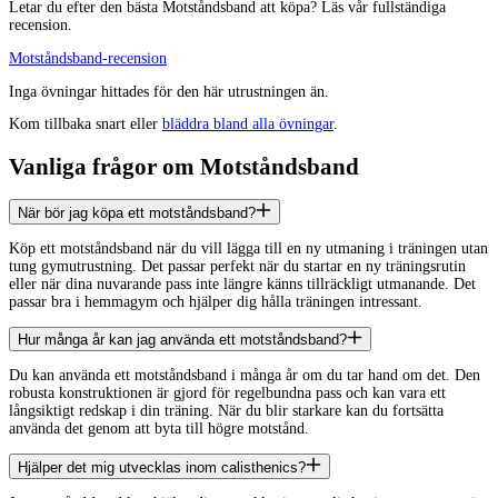
Letar du efter den bästa
Motståndsband
att köpa? Läs vår fullständiga
recension.
Motståndsband
-recension
Inga övningar hittades för den här utrustningen än.
Kom tillbaka snart eller
bläddra bland alla övningar
.
Vanliga frågor om Motståndsband
När bör jag köpa ett motståndsband?
Köp ett motståndsband när du vill lägga till en ny utmaning i träningen utan
tung gymutrustning. Det passar perfekt när du startar en ny träningsrutin
eller när dina nuvarande pass inte längre känns tillräckligt utmanande. Det
passar bra i hemmagym och hjälper dig hålla träningen intressant.
Hur många år kan jag använda ett motståndsband?
Du kan använda ett motståndsband i många år om du tar hand om det. Den
robusta konstruktionen är gjord för regelbundna pass och kan vara ett
långsiktigt redskap i din träning. När du blir starkare kan du fortsätta
använda det genom att byta till högre motstånd.
Hjälper det mig utvecklas inom calisthenics?