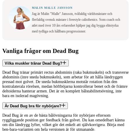
MALIN MALLE JANSSON
Jag är Malin "Malle" Jansson, tvåfaldig världsmästare och
flerfaldig svensk mästare i freestyle calisthenics. Som coach och
atlet med över 10 års erfarenhet hjälper jag dig bygga elitstyrka
med tydliga och hållbara progressioner.
Vanliga frågor om Dead Bug
Vilka muskler tränar Dead Bug?
Dead Bug tränar primärt rectus abdominis (raka bukmuskeln) och transverse
abdominis (inre sneda bukmuskeln), som arbetar för att hålla ländryggen
pressad mot golvet. De sneda bukmusklerna motstår rotation från den
kontralaterala rörelsen, medan höftböjarna kontrollerar benet och de främre
deltoiderna hanterar armen. Det är en komplett bålstabilitetsövning, inte
bara en isolerad magövning.
Är Dead Bug bra för nybörjare?
Dead Bug är en av de bästa bålövningarna för nybörjare eftersom
ryggliggande position ger feedback från golvet. Du kan omedelbart känna
om din ländrygg lyfter, vilket gör det enkelt att självkorrigera. Börja med
ben-bara-varianten om hela versionen är för utmanande.