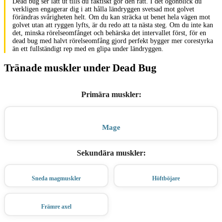
Dead bug ser lätt ut tills du faktiskt gör den rätt. I det ögonblick du
verkligen engagerar dig i att hålla ländryggen svetsad mot golvet
förändras svårigheten helt. Om du kan sträcka ut benet hela vägen mot
golvet utan att ryggen lyfts, är du redo att ta nästa steg. Om du inte kan
det, minska rörelseomfånget och behärska det intervallet först, för en
dead bug med halvt rörelseomfång gjord perfekt bygger mer corestyrka
än ett fullständigt rep med en glipa under ländryggen.
Tränade muskler under Dead Bug
Primära muskler
:
Mage
Sekundära muskler
:
Sneda magmuskler
Höftböjare
Främre axel