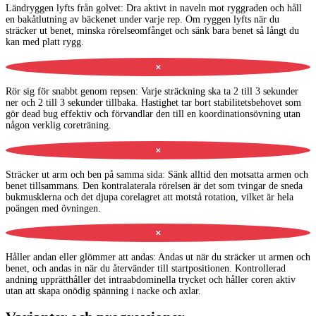
Ländryggen lyfts från golvet
:
Dra aktivt in naveln mot ryggraden och håll
en bakåtlutning av bäckenet under varje rep. Om ryggen lyfts när du
sträcker ut benet, minska rörelseomfånget och sänk bara benet så långt du
kan med platt rygg.
✕
Rör sig för snabbt genom repsen
:
Varje sträckning ska ta 2 till 3 sekunder
ner och 2 till 3 sekunder tillbaka. Hastighet tar bort stabilitetsbehovet som
gör dead bug effektiv och förvandlar den till en koordinationsövning utan
någon verklig coreträning.
✕
Sträcker ut arm och ben på samma sida
:
Sänk alltid den motsatta armen och
benet tillsammans. Den kontralaterala rörelsen är det som tvingar de sneda
bukmusklerna och det djupa corelagret att motstå rotation, vilket är hela
poängen med övningen.
✕
Håller andan eller glömmer att andas
:
Andas ut när du sträcker ut armen och
benet, och andas in när du återvänder till startpositionen. Kontrollerad
andning upprätthåller det intraabdominella trycket och håller coren aktiv
utan att skapa onödig spänning i nacke och axlar.