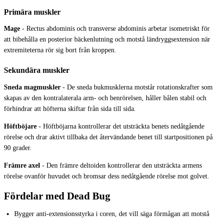
Primära muskler
Mage
-
Rectus abdominis och transverse abdominis arbetar isometriskt för
att bibehålla en posterior bäckenlutning och motstå ländryggsextension när
extremiteterna rör sig bort från kroppen.
Sekundära muskler
Sneda magmuskler
-
De sneda bukmusklerna motstår rotationskrafter som
skapas av den kontralaterala arm- och benrörelsen, håller bålen stabil och
förhindrar att höfterna skiftar från sida till sida.
Höftböjare
-
Höftböjarna kontrollerar det utsträckta benets nedåtgående
rörelse och drar aktivt tillbaka det återvändande benet till startpositionen på
90 grader.
Främre axel
-
Den främre deltoiden kontrollerar den utsträckta armens
rörelse ovanför huvudet och bromsar dess nedåtgående rörelse mot golvet.
Fördelar med Dead Bug
Bygger anti-extensionsstyrka i coren, det vill säga förmågan att motstå