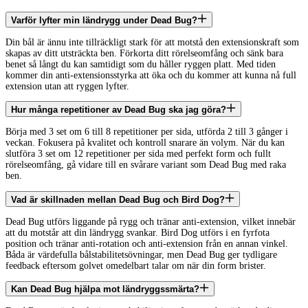
Varför lyfter min ländrygg under Dead Bug?
Din bål är ännu inte tillräckligt stark för att motstå den extensionskraft som
skapas av ditt utsträckta ben. Förkorta ditt rörelseomfång och sänk bara
benet så långt du kan samtidigt som du håller ryggen platt. Med tiden
kommer din anti-extensionsstyrka att öka och du kommer att kunna nå full
extension utan att ryggen lyfter.
Hur många repetitioner av Dead Bug ska jag göra?
Börja med 3 set om 6 till 8 repetitioner per sida, utförda 2 till 3 gånger i
veckan. Fokusera på kvalitet och kontroll snarare än volym. När du kan
slutföra 3 set om 12 repetitioner per sida med perfekt form och fullt
rörelseomfång, gå vidare till en svårare variant som Dead Bug med raka
ben.
Vad är skillnaden mellan Dead Bug och Bird Dog?
Dead Bug utförs liggande på rygg och tränar anti-extension, vilket innebär
att du motstår att din ländrygg svankar. Bird Dog utförs i en fyrfota
position och tränar anti-rotation och anti-extension från en annan vinkel.
Båda är värdefulla bålstabilitetsövningar, men Dead Bug ger tydligare
feedback eftersom golvet omedelbart talar om när din form brister.
Kan Dead Bug hjälpa mot ländryggssmärta?