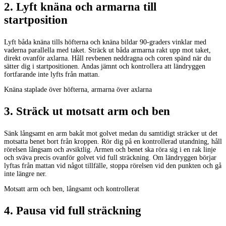
2
.
Lyft knäna och armarna till
startposition
Lyft båda knäna tills höfterna och knäna bildar 90-graders vinklar med
vaderna parallella med taket. Sträck ut båda armarna rakt upp mot taket,
direkt ovanför axlarna. Håll revbenen neddragna och coren spänd när du
sätter dig i startpositionen. Andas jämnt och kontrollera att ländryggen
fortfarande inte lyfts från mattan.
Knäna staplade över höfterna, armarna över axlarna
3
.
Sträck ut motsatt arm och ben
Sänk långsamt en arm bakåt mot golvet medan du samtidigt sträcker ut det
motsatta benet bort från kroppen. Rör dig på en kontrollerad utandning, håll
rörelsen långsam och avsiktlig. Armen och benet ska röra sig i en rak linje
och sväva precis ovanför golvet vid full sträckning. Om ländryggen börjar
lyftas från mattan vid något tillfälle, stoppa rörelsen vid den punkten och gå
inte längre ner.
Motsatt arm och ben, långsamt och kontrollerat
4
.
Pausa vid full sträckning