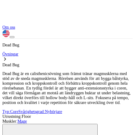
Om oss
Dead Bug
Övningar
Dead Bug
Dead Bug är en calisthenicsövning som främst tränar magmusklerna med
stöd av de sneda magmusklerna. Rörelsen används för att bygga bålstyrka,
kompression och kroppskontroll och förbättra kroppskontroll genom hela
rörelsebanan. En tydlig fördel är att bygger anti-extensionsstyrka i coren,
det vill säga förmågan att motstå att ländryggen buktar ut under belastning,
vilket direkt överförs till hollow body-håll och L-sits. Fokusera på tempo,
position och kvalitet i varje repetition för säkrare utveckling över tid.
Typ:
Core
Svårighetsgrad:
Nybörjare
Utrustning:
Floor
Muskler:
Mage