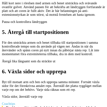
Håll kort nere i rörelsen med armen och benet utsträckta och svävande
ovanför golvet. Använd pausen för att bekräfta att ländryggen fortfarande är
platt och att coren är fullt aktiv. Det är här belastningen på anti-
extensionsstyrkan är som störst, så motstå frestelsen att hasta igenom.
Pausa och kontrollera ländryggen
5
.
Återgå till startpositionen
För den utsträckta armen och benet tillbaka till startpositionen i samma
kontrollerade tempo som du använde på vägen ner. Andas in när du
återvänder och spänn coren på nytt innan du påbörjar nästa rep. Låt inte
momentumet föra extremiteterna tillbaka, dra in dem med kontroll.
Återgå lika långsamt som du sträckte ut
6
.
Växla sidor och upprepa
Byt till motsatt arm och ben och upprepa samma mönster. Fortsätt växla
sidor för det föreskrivna antalet reps. Återställ det platta ryggläget mellan
varje rep om det behövs. Varje sida räknas som ett rep.
Växla sidor, återställ varje rep
Coachtips