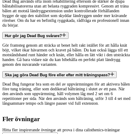
Dead Bug används ofta inom rehabilitering eftersom de stärker de djupa
bålstabilisatorerna utan att belasta ryggraden kompressivt. Genom att träna
bålen att motstå ländryggsextension under kontrollerade förhållanden
bygger de upp den stabilitet som skyddar ländryggen under mer krävande
rörelser. Om du har en befintlig ryggskada, rådfråga en professionell innan
du börjar.
Hur gör jag Dead Bug svårare?
Gör framsteg genom att sträcka ut benet helt rakt istället för att hålla knät
böjt, vilket ökar hävarmen och kravet på bålen. Du kan också lägga till ett
motståndsband runt händer och knän, eller hålla en lätt vikt i den utsträckta
handen. Gå bara vidare när du kan bibehålla en perfekt platt ländrygg
genom den nuvarande varianten.
Ska jag göra Dead Bug före eller efter mitt träningspass?
Dead Bug fungerar bra som en del av uppvärmningen för att aktivera bålen
före tung träning, eller som dedikerad bålträning i slutet av ett pass. När
den används som uppvärmning, håll volymen låg med 2 set om 6
repetitioner per sida. När den används som bålträning, utför 3 till 4 set med
långsammare tempo och längre pauser vid full extension.
Fler övningar
Hitta fler inspirerande övningar att prova i dina calisthenics-träningar