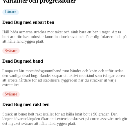
Varianter och progressioner
Lättare
Dead Bug med enbart ben
Håll båda armarna sträckta mot taket och sänk bara ett ben i taget. Att ta
bort armrörelsen minskar koordinationskravet och låter dig fokusera helt på
att hålla ländryggen platt.
Svårare
Dead Bug med band
Loopa ett lätt motståndsgummiband runt händer och knän och utför sedan
den vanliga dead bug. Bandet skapar ett aktivt motstånd som tvingar coren
att arbeta hårdare för att stabilisera ryggraden när du sträcker ut varje
extremitet.
Svårare
Dead Bug med rakt ben
Sträck ut benet helt rakt istället för att hålla knät böjt i 90 grader. Den
längre hävarmslängden ökar anti-extensionskravet på coren avsevärt och gör
det mycket svårare att hålla ländryggen platt.