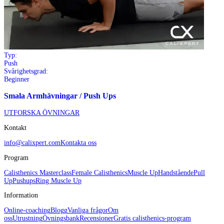
Typ:
Push
Svårighetsgrad:
Beginner
Smala Armhävningar / Push Ups
UTFORSKA ÖVNINGAR
Kontakt
info@calixpert.com
Kontakta oss
Program
Calisthenics Masterclass
Female Calisthenics
Muscle Up
Handstående
Pull
Up
Pushups
Ring Muscle Up
Information
Online-coaching
Blogg
Vanliga frågor
Om
oss
Utrustning
Övningsbank
Recensioner
Gratis calisthenics-program