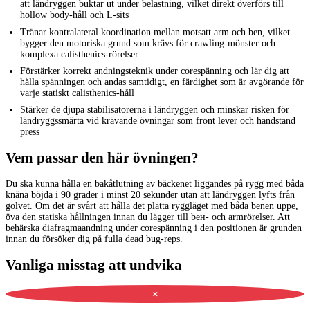
att ländryggen buktar ut under belastning, vilket direkt överförs till
hollow body-håll och L-sits
Tränar kontralateral koordination mellan motsatt arm och ben, vilket
bygger den motoriska grund som krävs för crawling-mönster och
komplexa calisthenics-rörelser
Förstärker korrekt andningsteknik under corespänning och lär dig att
hålla spänningen och andas samtidigt, en färdighet som är avgörande för
varje statiskt calisthenics-håll
Stärker de djupa stabilisatorerna i ländryggen och minskar risken för
ländryggssmärta vid krävande övningar som front lever och handstand
press
Vem passar den här övningen?
Du ska kunna hålla en bakåtlutning av bäckenet liggandes på rygg med båda
knäna böjda i 90 grader i minst 20 sekunder utan att ländryggen lyfts från
golvet. Om det är svårt att hålla det platta ryggläget med båda benen uppe,
öva den statiska hållningen innan du lägger till bен- och armrörelser. Att
behärska diafragmaandning under corespänning i den positionen är grunden
innan du försöker dig på fulla dead bug-reps.
Vanliga misstag att undvika
✕