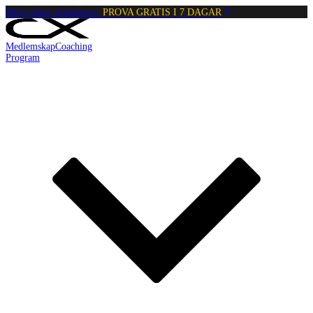
Börja träna calisthenics:
PROVA GRATIS I 7 DAGAR
Medlemskap
Coaching
Program
Reading:
Dead Bug
•
5
min
read