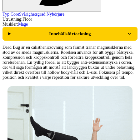
Typ:
Core
Svårighetsgrad:
Nybörjare
Utrustning:
Floor
Muskler:
Mage
Innehållsförteckning
Dead Bug är en calisthenicsövning som främst tränar magmusklerna med
stöd av de sneda magmusklerna. Rörelsen används för att bygga bålstyrka,
kompression och kroppskontroll och förbättra kroppskontroll genom hela
rörelsebanan. En tydlig fördel är att bygger anti-extensionsstyrka i coren,
det vill säga förmågan att motstå att ländryggen buktar ut under belastning,
vilket direkt överförs till hollow body-håll och L-sits. Fokusera på tempo,
position och kvalitet i varje repetition för säkrare utveckling över tid.