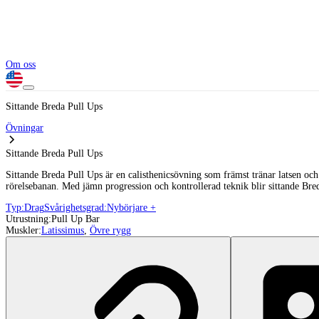
Om oss
Sittande Breda Pull Ups
Övningar
Sittande Breda Pull Ups
Sittande Breda Pull Ups är en calisthenicsövning som främst tränar latsen oc
rörelsebanan. Med jämn progression och kontrollerad teknik blir sittande Breda 
Typ:
Drag
Svårighetsgrad:
Nybörjare +
Utrustning:
Pull Up Bar
Muskler:
Latissimus
,
Övre rygg