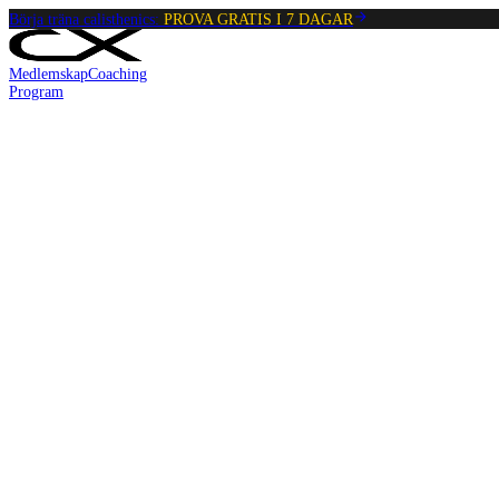
Börja träna calisthenics:
PROVA GRATIS I 7 DAGAR
Medlemskap
Coaching
Program