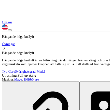
Om oss
Hängande höga knälyft
Övningar
Hängande höga knälyft
Hängande höga knälyft är en bålövning där du hänger från en stång och drar
ryggmuskeln som hjälper kroppen att hålla sig stilla. Till skillnad från vanl
Typ:
Core
Svårighetsgrad:
Medel
Utrustning:
Pull up-stång
Muskler:
Mage
,
Höftböjare