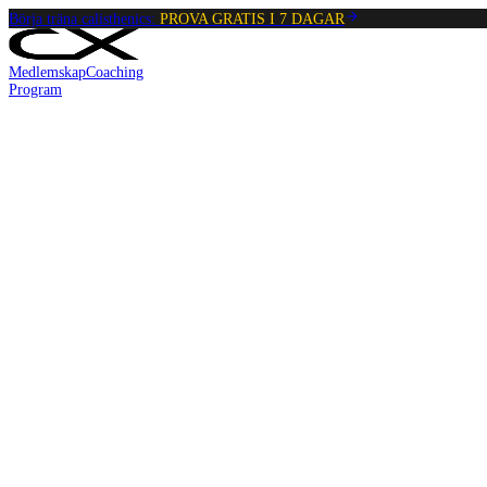
Börja träna calisthenics:
PROVA GRATIS I 7 DAGAR
Medlemskap
Coaching
Program