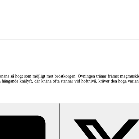
 knäna så högt som möjligt mot bröstkorgen. Övningen tränar främst magmuskl
iga hängande knälyft, där knäna ofta stannar vid höftnivå, kräver den höga varia