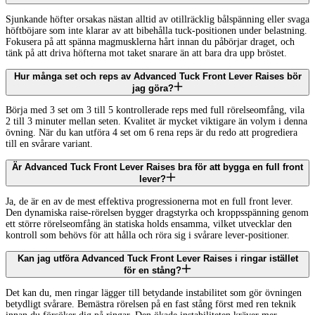
Sjunkande höfter orsakas nästan alltid av otillräcklig bålspänning eller svaga
höftböjare som inte klarar av att bibehålla tuck-positionen under belastning.
Fokusera på att spänna magmusklerna hårt innan du påbörjar draget, och
tänk på att driva höfterna mot taket snarare än att bara dra upp bröstet.
Hur många set och reps av Advanced Tuck Front Lever Raises bör
jag göra?
Börja med 3 set om 3 till 5 kontrollerade reps med full rörelseomfång, vila
2 till 3 minuter mellan seten. Kvalitet är mycket viktigare än volym i denna
övning. När du kan utföra 4 set om 6 rena reps är du redo att progrediera
till en svårare variant.
Är Advanced Tuck Front Lever Raises bra för att bygga en full front
lever?
Ja, de är en av de mest effektiva progressionerna mot en full front lever.
Den dynamiska raise-rörelsen bygger dragstyrka och kroppsspänning genom
ett större rörelseomfång än statiska holds ensamma, vilket utvecklar den
kontroll som behövs för att hålla och röra sig i svårare lever-positioner.
Kan jag utföra Advanced Tuck Front Lever Raises i ringar istället
för en stång?
Det kan du, men ringar lägger till betydande instabilitet som gör övningen
betydligt svårare. Bemästra rörelsen på en fast stång först med ren teknik