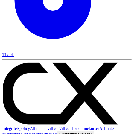
Tiktok
Integritetspolicy
Allmänna villkor
Villkor för onlinekurser
Affiliate-