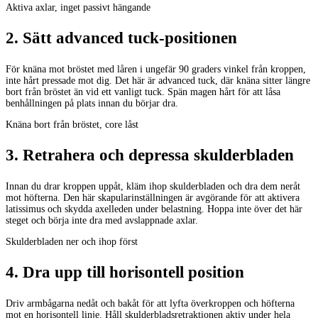
Aktiva axlar, inget passivt hängande
2
.
Sätt advanced tuck-positionen
För knäna mot bröstet med låren i ungefär 90 graders vinkel från kroppen,
inte hårt pressade mot dig. Det här är advanced tuck, där knäna sitter längre
bort från bröstet än vid ett vanligt tuck. Spän magen hårt för att låsa
benhållningen på plats innan du börjar dra.
Knäna bort från bröstet, core låst
3
.
Retrahera och depressa skulderbladen
Innan du drar kroppen uppåt, kläm ihop skulderbladen och dra dem neråt
mot höfterna. Den här skapularinställningen är avgörande för att aktivera
latissimus och skydda axelleden under belastning. Hoppa inte över det här
steget och börja inte dra med avslappnade axlar.
Skulderbladen ner och ihop först
4
.
Dra upp till horisontell position
Driv armbågarna nedåt och bakåt för att lyfta överkroppen och höfterna
mot en horisontell linje. Håll skulderbladsretraktionen aktiv under hela