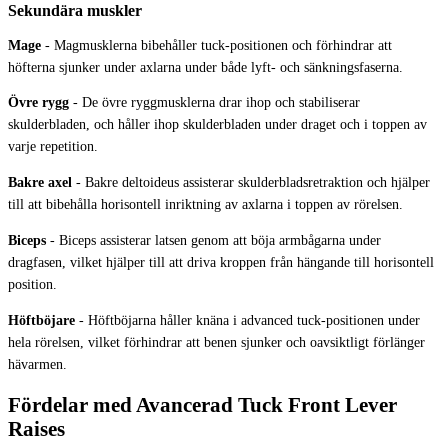
Sekundära muskler
Mage
-
Magmusklerna bibehåller tuck-positionen och förhindrar att
höfterna sjunker under axlarna under både lyft- och sänkningsfaserna.
Övre rygg
-
De övre ryggmusklerna drar ihop och stabiliserar
skulderbladen, och håller ihop skulderbladen under draget och i toppen av
varje repetition.
Bakre axel
-
Bakre deltoideus assisterar skulderbladsretraktion och hjälper
till att bibehålla horisontell inriktning av axlarna i toppen av rörelsen.
Biceps
-
Biceps assisterar latsen genom att böja armbågarna under
dragfasen, vilket hjälper till att driva kroppen från hängande till horisontell
position.
Höftböjare
-
Höftböjarna håller knäna i advanced tuck-positionen under
hela rörelsen, vilket förhindrar att benen sjunker och oavsiktligt förlänger
hävarmen.
Fördelar med Avancerad Tuck Front Lever
Raises