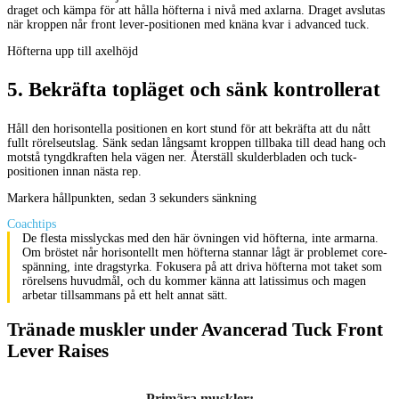
draget och kämpa för att hålla höfterna i nivå med axlarna. Draget avslutas
när kroppen når front lever-positionen med knäna kvar i advanced tuck.
Höfterna upp till axelhöjd
5
.
Bekräfta topläget och sänk kontrollerat
Håll den horisontella positionen en kort stund för att bekräfta att du nått
fullt rörelseutslag. Sänk sedan långsamt kroppen tillbaka till dead hang och
motstå tyngdkraften hela vägen ner. Återställ skulderbladen och tuck-
positionen innan nästa rep.
Markera hållpunkten, sedan 3 sekunders sänkning
Coachtips
De flesta misslyckas med den här övningen vid höfterna, inte armarna.
Om bröstet når horisontellt men höfterna stannar lågt är problemet core-
spänning, inte dragstyrka. Fokusera på att driva höfterna mot taket som
rörelsens huvudmål, och du kommer känna att latissimus och magen
arbetar tillsammans på ett helt annat sätt.
Tränade muskler under Avancerad Tuck Front
Lever Raises
Primära muskler
: