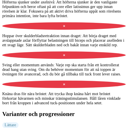
Höfterna sjunker under axelnivå
:
Att höfterna sjunker är den vanligaste
felpunkten och beror oftast på att core eller latissimus ger upp innan
rörelsen är klar. Fokusera på att aktivt driva höfterna uppåt som rörelsens
primära intention, inte bara lyfta bröstet.
✕
Hoppar över skulderbladsretraktion innan draget
:
Att börja draget med
avslappnade axlar förflyttar belastningen till biceps och placerar axelleden i
ett svagt läge. Sätt skulderbladen ned och bakåt innan varje enskild rep.
✕
Sving eller momentum används
:
Varje rep ska starta från ett kontrollerat
dead hang utan sving. Om du behöver momentum för att nå toppen är
övningen för avancerad, och du bör gå tillbaka till tuck front lever raises.
✕
Knäna dras för nära bröstet
:
Att trycka ihop knäna hårt mot bröstet
förkortar hävarmen och minskar träningsstimulansen. Håll låren vinklade
bort från kroppen i advanced tuck-positionen under hela setet.
Varianter och progressioner
Lättare