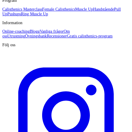
Program
Calisthenics Masterclass
Female Calisthenics
Muscle Up
Handstående
Pull
Up
Pushups
Ring Muscle Up
Information
Online-coaching
Blogg
Vanliga frågor
Om
oss
Utrustning
Övningsbank
Recensioner
Gratis calisthenics-program
Följ oss