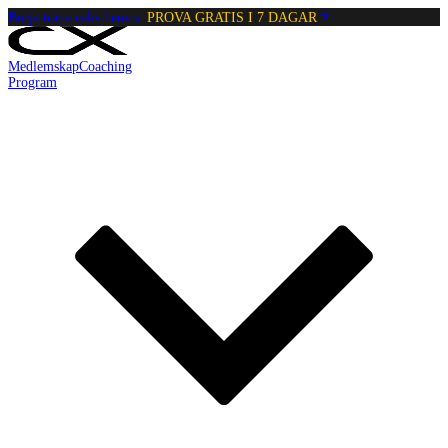
Börja träna calisthenics:
PROVA GRATIS I 7 DAGAR
Medlemskap
Coaching
Program
Reading:
Avancerad Tuck Front Lever Raises
•
4