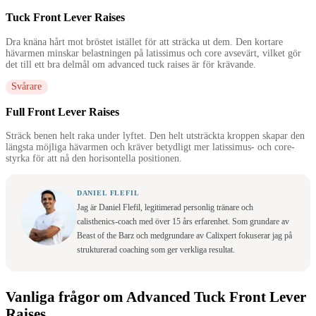
Tuck Front Lever Raises
Dra knäna hårt mot bröstet istället för att sträcka ut dem. Den kortare
hävarmen minskar belastningen på latissimus och core avsevärt, vilket gör
det till ett bra delmål om advanced tuck raises är för krävande.
Svårare
Full Front Lever Raises
Sträck benen helt raka under lyftet. Den helt utsträckta kroppen skapar den
längsta möjliga hävarmen och kräver betydligt mer latissimus- och core-
styrka för att nå den horisontella positionen.
DANIEL FLEFIL
Jag är Daniel Flefil, legitimerad personlig tränare och
calisthenics-coach med över 15 års erfarenhet. Som grundare av
Beast of the Barz och medgrundare av Calixpert fokuserar jag på
strukturerad coaching som ger verkliga resultat.
Vanliga frågor om Advanced Tuck Front Lever
Raises