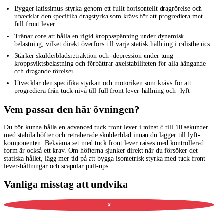
Bygger latissimus-styrka genom ett fullt horisontellt dragrörelse och
utvecklar den specifika dragstyrka som krävs för att progrediera mot
full front lever
Tränar core att hålla en rigid kroppsspänning under dynamisk
belastning, vilket direkt överförs till varje statisk hållning i calisthenics
Stärker skulderbladsretraktion och -depression under tung
kroppsviktsbelastning och förbättrar axelstabiliteten för alla hängande
och dragande rörelser
Utvecklar den specifika styrkan och motoriken som krävs för att
progrediera från tuck-nivå till full front lever-hållning och -lyft
Vem passar den här övningen?
Du bör kunna hålla en advanced tuck front lever i minst 8 till 10 sekunder
med stabila höfter och retraherade skulderblad innan du lägger till lyft-
komponenten. Bekväma set med tuck front lever raises med kontrollerad
form är också ett krav. Om höfterna sjunker direkt när du försöker det
statiska hållet, lägg mer tid på att bygga isometrisk styrka med tuck front
lever-hållningar och scapular pull-ups.
Vanliga misstag att undvika
✕