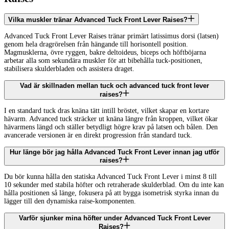
Vilka muskler tränar Advanced Tuck Front Lever Raises?
Advanced Tuck Front Lever Raises tränar primärt latissimus dorsi (latsen)
genom hela dragrörelsen från hängande till horisontell position.
Magmusklerna, övre ryggen, bakre deltoideus, biceps och höftböjarna
arbetar alla som sekundära muskler för att bibehålla tuck-positionen,
stabilisera skulderbladen och assistera draget.
Vad är skillnaden mellan tuck och advanced tuck front lever
raises?
I en standard tuck dras knäna tätt intill bröstet, vilket skapar en kortare
hävarm. Advanced tuck sträcker ut knäna längre från kroppen, vilket ökar
hävarmens längd och ställer betydligt högre krav på latsen och bålen. Den
avancerade versionen är en direkt progression från standard tuck.
Hur länge bör jag hålla Advanced Tuck Front Lever innan jag utför
raises?
Du bör kunna hålla den statiska Advanced Tuck Front Lever i minst 8 till
10 sekunder med stabila höfter och retraherade skulderblad. Om du inte kan
hålla positionen så länge, fokusera på att bygga isometrisk styrka innan du
lägger till den dynamiska raise-komponenten.
Varför sjunker mina höfter under Advanced Tuck Front Lever
Raises?