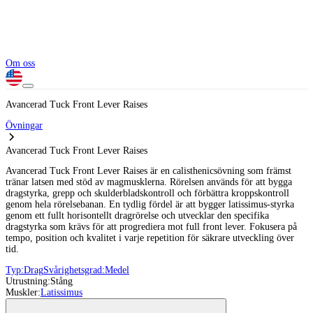
Om oss
Avancerad Tuck Front Lever Raises
Övningar
Avancerad Tuck Front Lever Raises
Avancerad Tuck Front Lever Raises är en calisthenicsövning som främst
tränar latsen med stöd av magmusklerna. Rörelsen används för att bygga
dragstyrka, grepp och skulderbladskontroll och förbättra kroppskontroll
genom hela rörelsebanan. En tydlig fördel är att bygger latissimus-styrka
genom ett fullt horisontellt dragrörelse och utvecklar den specifika
dragstyrka som krävs för att progrediera mot full front lever. Fokusera på
tempo, position och kvalitet i varje repetition för säkrare utveckling över
tid.
Typ:
Drag
Svårighetsgrad:
Medel
Utrustning:
Stång
Muskler:
Latissimus